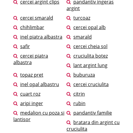
cercei argint clips
pandantiv ingeras
argint
cercei smarald
turcoaz
chihlimbar
cercei opal alb
inel piatra albastra
smarald
safir
cercei cheia sol
cercei piatra
cruciulita botez
albastra
lant argint lung
topaz pret
buburuza
inel opal albastru
cercei cruciulita
cuart roz
citrin
aripi inger
rubin
medalion cu poza si
pandantiv familie
lantisor
bratara din argint cu
cruciulita