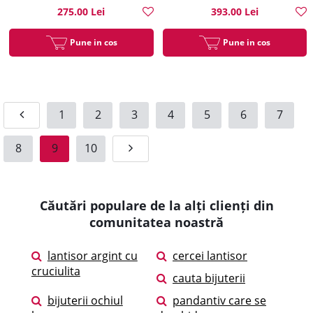
275.00 Lei
393.00 Lei
Pune in cos
Pune in cos
1
2
3
4
5
6
7
8
9
10
Căutări populare de la alți clienți din
comunitatea noastră
lantisor argint cu
cercei lantisor
cruciulita
cauta bijuterii
bijuterii ochiul
pandantiv care se