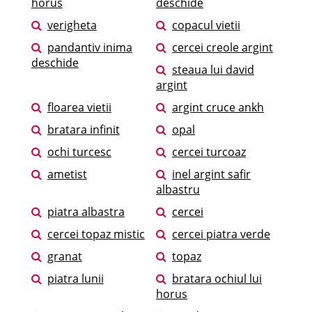
horus
deschide
verigheta
copacul vietii
pandantiv inima
cercei creole argint
deschide
steaua lui david
argint
floarea vietii
argint cruce ankh
bratara infinit
opal
ochi turcesc
cercei turcoaz
ametist
inel argint safir
albastru
piatra albastra
cercei
cercei topaz mistic
cercei piatra verde
granat
topaz
piatra lunii
bratara ochiul lui
horus