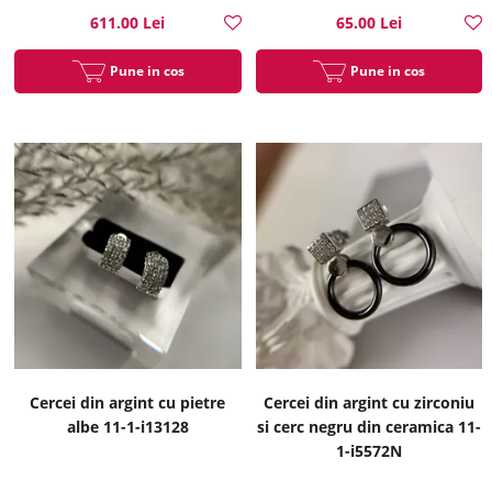
611.00 Lei
65.00 Lei
Pune in cos
Pune in cos
Cercei din argint cu pietre
Cercei din argint cu zirconiu
albe 11-1-i13128
si cerc negru din ceramica 11-
1-i5572N