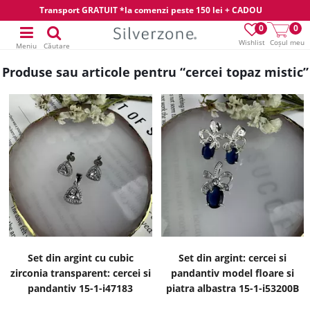
Transport GRATUIT *la comenzi peste 150 lei + CADOU
0
0
Wishlist
Coșul meu
Meniu
Căutare
Produse sau articole pentru “cercei topaz mistic”
Set din argint cu cubic
Set din argint: cercei si
zirconia transparent: cercei si
pandantiv model floare si
pandantiv 15-1-i47183
piatra albastra 15-1-i53200B