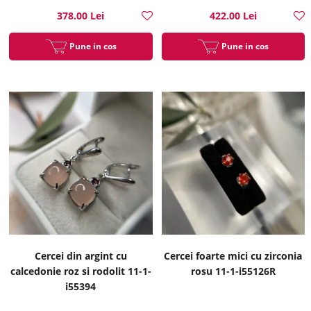
378.00 Lei
422.00 Lei
Pune in cos
Pune in cos
Cercei din argint cu
Cercei foarte mici cu zirconia
calcedonie roz si rodolit 11-1-
rosu 11-1-i55126R
i55394