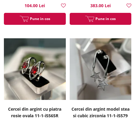
104.00 Lei
383.00 Lei
Pune in cos
Pune in cos
Cercei din argint cu piatra
Cercei din argint model stea
rosie ovala 11-1-i5565R
si cubic zirconia 11-1-i5579