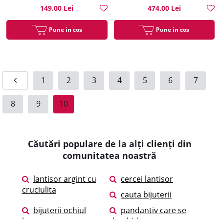
149.00 Lei
474.00 Lei
Pune in cos
Pune in cos
1
2
3
4
5
6
7
8
9
10
Căutări populare de la alți clienți din
comunitatea noastră
lantisor argint cu
cercei lantisor
cruciulita
cauta bijuterii
bijuterii ochiul
pandantiv care se