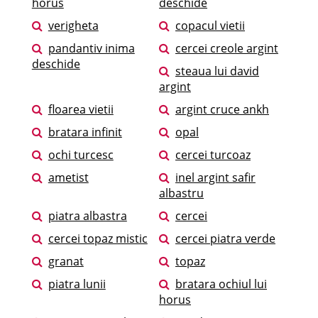
horus
deschide
verigheta
copacul vietii
pandantiv inima
cercei creole argint
deschide
steaua lui david
argint
floarea vietii
argint cruce ankh
bratara infinit
opal
ochi turcesc
cercei turcoaz
ametist
inel argint safir
albastru
piatra albastra
cercei
cercei topaz mistic
cercei piatra verde
granat
topaz
piatra lunii
bratara ochiul lui
horus