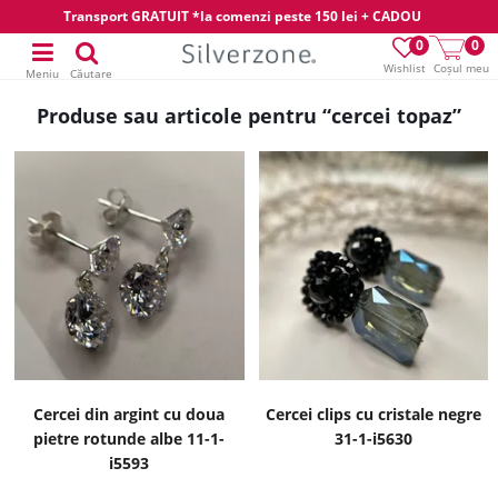
Transport GRATUIT *la comenzi peste 150 lei + CADOU
0
0
Wishlist
Coșul meu
Meniu
Căutare
Produse sau articole pentru “cercei topaz”
Cercei din argint cu doua
Cercei clips cu cristale negre
pietre rotunde albe 11-1-
31-1-i5630
i5593