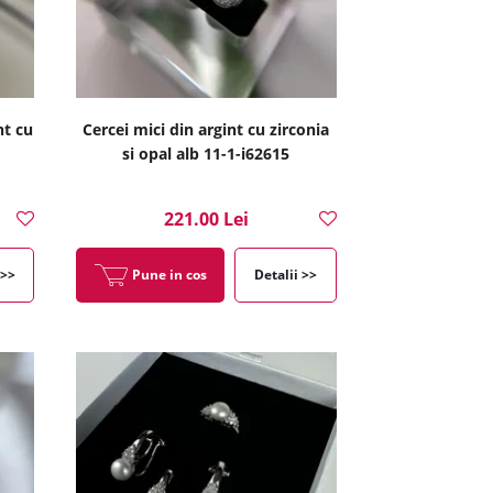
nt cu
Cercei mici din argint cu zirconia
si opal alb 11-1-i62615
221.00 Lei
 >>
Pune in cos
Detalii >>