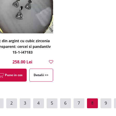
t din argint cu cubic zirconia
nsparent: cercei si pandantiv
15-1-i47183
258.00 Lei
Pune in cos
Detalii >>
2
3
4
5
6
7
8
9