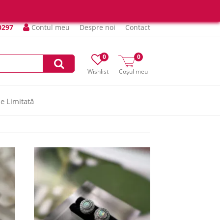
0297
Contul meu
Despre noi
Contact
0
0
Wishlist
Coșul meu
ie Limitată