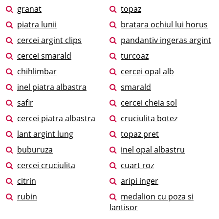
granat
topaz
piatra lunii
bratara ochiul lui horus
cercei argint clips
pandantiv ingeras argint
cercei smarald
turcoaz
chihlimbar
cercei opal alb
inel piatra albastra
smarald
safir
cercei cheia sol
cercei piatra albastra
cruciulita botez
lant argint lung
topaz pret
buburuza
inel opal albastru
cercei cruciulita
cuart roz
citrin
aripi inger
rubin
medalion cu poza si
lantisor