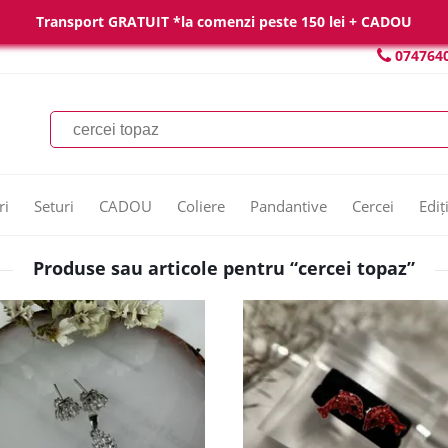
Transport GRATUIT *la comenzi peste 150 lei + CADOU
074764
ri
Seturi
CADOU
Coliere
Pandantive
Cercei
Ediț
Produse sau articole pentru “cercei topaz”