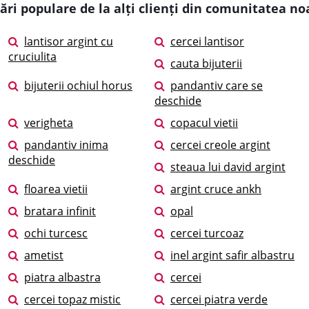
ări populare de la alți clienți din comunitatea no
lantisor argint cu
cercei lantisor
cruciulita
cauta bijuterii
bijuterii ochiul horus
pandantiv care se
deschide
verigheta
copacul vietii
pandantiv inima
cercei creole argint
deschide
steaua lui david argint
floarea vietii
argint cruce ankh
bratara infinit
opal
ochi turcesc
cercei turcoaz
ametist
inel argint safir albastru
piatra albastra
cercei
cercei topaz mistic
cercei piatra verde