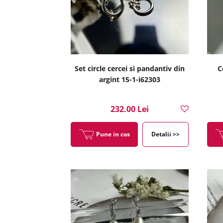
Set circle cercei si pandantiv din
C
argint 15-1-i62303
232.00 Lei
Pune in cos
Detalii >>