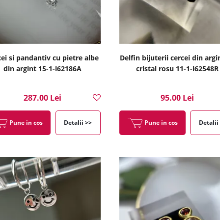
ei si pandantiv cu pietre albe
Delfin bijuterii cercei din argi
din argint 15-1-i62186A
cristal rosu 11-1-i62548R
287.00 Lei
95.00 Lei
Pune in cos
Detalii >>
Pune in cos
Detalii