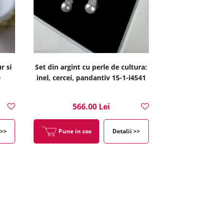
r si
Set din argint cu perle de cultura:
0
inel, cercei, pandantiv 15-1-i4541
566.00 Lei
 >>
Pune in cos
Detalii >>