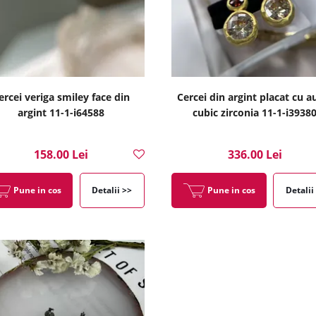
ercei veriga smiley face din
Cercei din argint placat cu au
argint 11-1-i64588
cubic zirconia 11-1-i3938
158.00 Lei
336.00 Lei
Pune in cos
Detalii >>
Pune in cos
Detalii