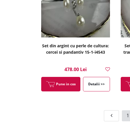
Set din argint cu perle de cultura:
Se
cercei si pandantiv 15-1-i4543
tra
478.00 Lei
Pune in cos
Detalii >>
1