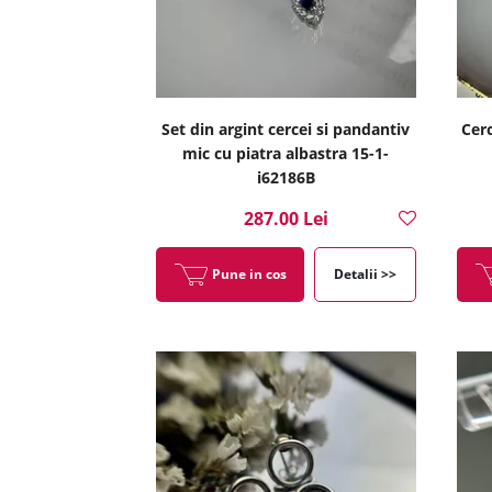
Set din argint cercei si pandantiv
Cerc
mic cu piatra albastra 15-1-
i62186B
287.00 Lei
Pune in cos
Detalii >>