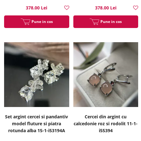
378.00 Lei
378.00 Lei
Pune in cos
Pune in cos
Set argint cercei si pandantiv
Cercei din argint cu
model fluture si piatra
calcedonie roz si rodolit 11-1-
rotunda alba 15-1-i53194A
i55394