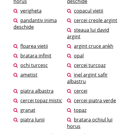
horus
deschide
verigheta
copacul vietii
pandantiv inima
cercei creole argint
deschide
steaua lui david
argint
floarea vietii
argint cruce ankh
bratara infinit
opal
ochi turcesc
cercei turcoaz
ametist
inel argint safir
albastru
piatra albastra
cercei
cercei topaz mistic
cercei piatra verde
granat
topaz
piatra lunii
bratara ochiul lui
horus