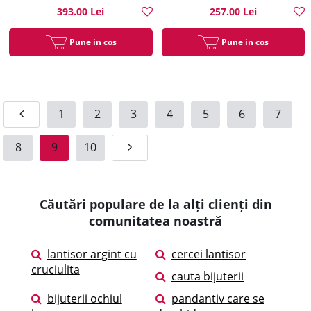
393.00 Lei
257.00 Lei
Pune in cos
Pune in cos
1
2
3
4
5
6
7
8
9
10
Căutări populare de la alți clienți din
comunitatea noastră
lantisor argint cu
cercei lantisor
cruciulita
cauta bijuterii
bijuterii ochiul
pandantiv care se