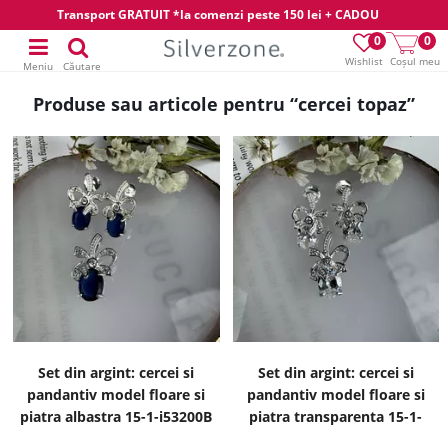
Transport GRATUIT *la comenzi peste 150 lei + CADOU
0
0
Wishlist
Coșul meu
Meniu
Căutare
Produse sau articole pentru “cercei topaz”
Set din argint: cercei si
Set din argint: cercei si
pandantiv model floare si
pandantiv model floare si
piatra albastra 15-1-i53200B
piatra transparenta 15-1-
i53200A