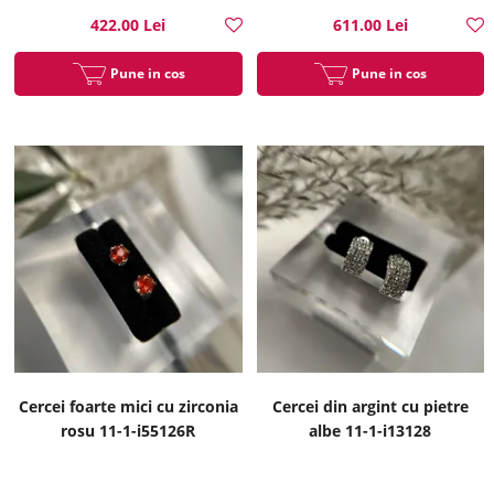
422.00 Lei
611.00 Lei
Pune in cos
Pune in cos
Cercei foarte mici cu zirconia
Cercei din argint cu pietre
rosu 11-1-i55126R
albe 11-1-i13128