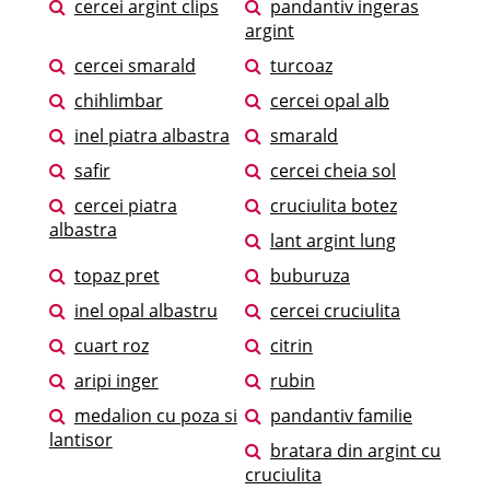
cercei argint clips
pandantiv ingeras
argint
cercei smarald
turcoaz
chihlimbar
cercei opal alb
inel piatra albastra
smarald
safir
cercei cheia sol
cercei piatra
cruciulita botez
albastra
lant argint lung
topaz pret
buburuza
inel opal albastru
cercei cruciulita
cuart roz
citrin
aripi inger
rubin
medalion cu poza si
pandantiv familie
lantisor
bratara din argint cu
cruciulita