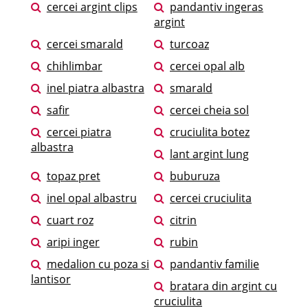
cercei argint clips
pandantiv ingeras
argint
cercei smarald
turcoaz
chihlimbar
cercei opal alb
inel piatra albastra
smarald
safir
cercei cheia sol
cercei piatra
cruciulita botez
albastra
lant argint lung
topaz pret
buburuza
inel opal albastru
cercei cruciulita
cuart roz
citrin
aripi inger
rubin
medalion cu poza si
pandantiv familie
lantisor
bratara din argint cu
cruciulita