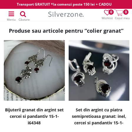
Transport GRATUIT *la comenzi peste 150 lei + CADOU
0
0
Wishlist
Coșul meu
Meniu
Căutare
Produse sau articole pentru “colier granat”
Bijuterii granat din argint set
Set din argint cu piatra
cercei si pandantiv 15-1-
semipretioasa granat: inel,
i64348
cercei si pandantiv 15-1-
i43154G