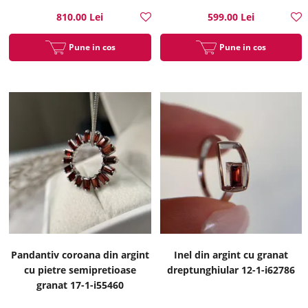
810.00 Lei
599.00 Lei
Pune in cos
Pune in cos
Pandantiv coroana din argint
Inel din argint cu granat
cu pietre semipretioase
dreptunghiular 12-1-i62786
granat 17-1-i55460