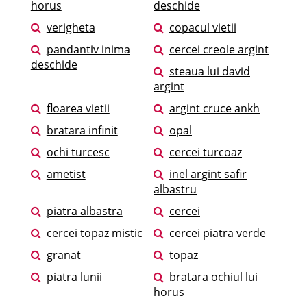
horus
deschide
verigheta
copacul vietii
pandantiv inima
cercei creole argint
deschide
steaua lui david
argint
floarea vietii
argint cruce ankh
bratara infinit
opal
ochi turcesc
cercei turcoaz
ametist
inel argint safir
albastru
piatra albastra
cercei
cercei topaz mistic
cercei piatra verde
granat
topaz
piatra lunii
bratara ochiul lui
horus