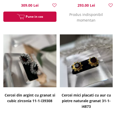
309.00 Lei
293.00 Lei
Produs indisponibil
Pune in cos
momentan
Cercei din argint cu granat si
Cercei mici placati cu aur cu
cubic zirconia 11-1-i39308
pietre naturale granat 31-1-
i4873