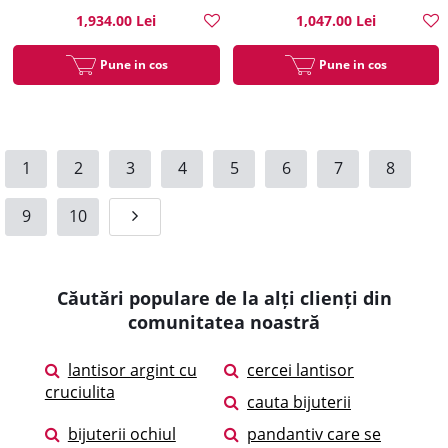
1,934.00 Lei
1,047.00 Lei
Pune in cos
Pune in cos
1
2
3
4
5
6
7
8
9
10
Căutări populare de la alți clienți din
comunitatea noastră
lantisor argint cu
cercei lantisor
cruciulita
cauta bijuterii
bijuterii ochiul
pandantiv care se