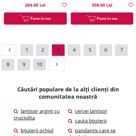
284.00 Lei
398.00 Lei
Pune in cos
Pune in cos
1
2
3
4
5
6
7
8
9
10
Căutări populare de la alți clienți din
comunitatea noastră
lantisor argint cu
cercei lantisor
cruciulita
cauta bijuterii
bijuterii ochiul
pandantiv care se