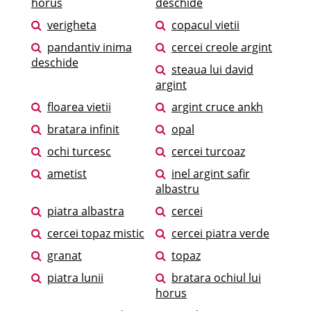
horus
deschide
verigheta
copacul vietii
pandantiv inima
cercei creole argint
deschide
steaua lui david
argint
floarea vietii
argint cruce ankh
bratara infinit
opal
ochi turcesc
cercei turcoaz
ametist
inel argint safir
albastru
piatra albastra
cercei
cercei topaz mistic
cercei piatra verde
granat
topaz
piatra lunii
bratara ochiul lui
horus