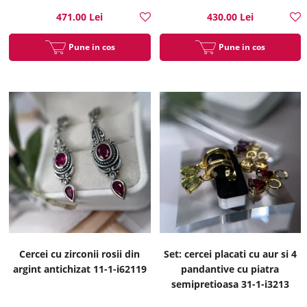
471.00 Lei
430.00 Lei
Pune in cos
Pune in cos
Cercei cu zirconii rosii din
Set: cercei placati cu aur si 4
argint antichizat 11-1-i62119
pandantive cu piatra
semipretioasa 31-1-i3213