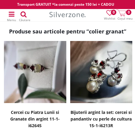
Transport GRATUIT *la comenzi peste 150 lei + CADOU
0
0
Wishlist
Coșul meu
Meniu
Căutare
Produse sau articole pentru “colier granat”
Cercei cu Piatra Lunii si
Bijuterii argint la set: cercei si
Granate din argint 11-1-
pandantiv cu perle de cultura
i62645
15-1-i6213R