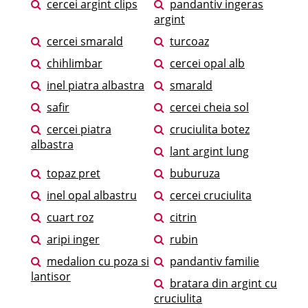
cercei argint clips
pandantiv ingeras
argint
cercei smarald
turcoaz
chihlimbar
cercei opal alb
inel piatra albastra
smarald
safir
cercei cheia sol
cercei piatra
cruciulita botez
albastra
lant argint lung
topaz pret
buburuza
inel opal albastru
cercei cruciulita
cuart roz
citrin
aripi inger
rubin
medalion cu poza si
pandantiv familie
lantisor
bratara din argint cu
cruciulita