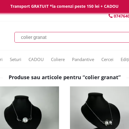
Transport GRATUIT *la comenzi peste 150 lei + CADOU
074764
ri
Seturi
CADOU
Coliere
Pandantive
Cercei
Ediț
Produse sau articole pentru “colier granat”