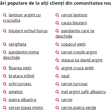
ări populare de la alți clienți din comunitatea no
lantisor argint cu
cercei lantisor
cruciulita
cauta bijuterii
bijuterii ochiul horus
pandantiv care se
deschide
verigheta
copacul vietii
pandantiv inima
cercei creole argint
deschide
steaua lui david argint
floarea vietii
argint cruce ankh
bratara infinit
opal
ochi turcesc
cercei turcoaz
ametist
inel argint safir albastru
piatra albastra
cercei
cercei topaz mistic
cercei piatra verde