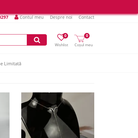
0297
Contul meu
Despre noi
Contact
0
0
Wishlist
Coșul meu
ie Limitată