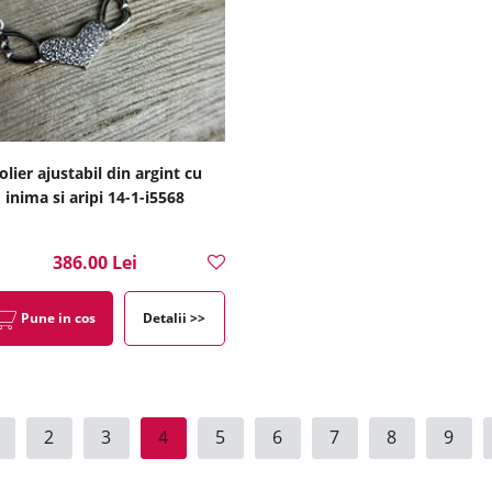
olier ajustabil din argint cu
inima si aripi 14-1-i5568
386.00 Lei
Pune in cos
Detalii >>
2
3
4
5
6
7
8
9