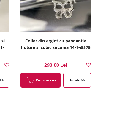
 si
Colier din argint cu pandantiv
-1-
fluture si cubic zirconia 14-1-i5575
290.00 Lei
 >>
Pune in cos
Detalii >>