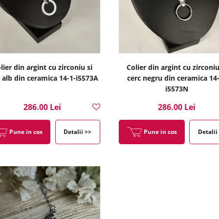
lier din argint cu zirconiu si
Colier din argint cu zirconiu
 alb din ceramica 14-1-i5573A
cerc negru din ceramica 14
i5573N
286.00 Lei
286.00 Lei
Pune in cos
Detalii >>
Pune in cos
Detalii