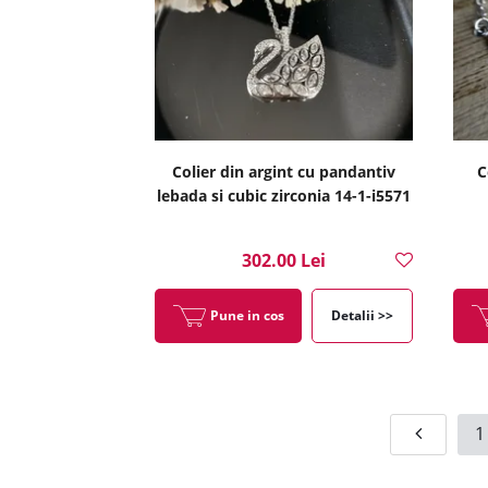
Colier din argint cu pandantiv
C
lebada si cubic zirconia 14-1-i5571
302.00 Lei
Pune in cos
Detalii >>
1