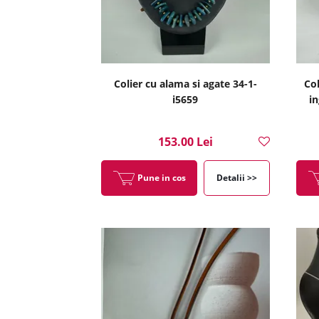
Colier cu alama si agate 34-1-
Col
i5659
in
153.00 Lei
Pune in cos
Detalii >>