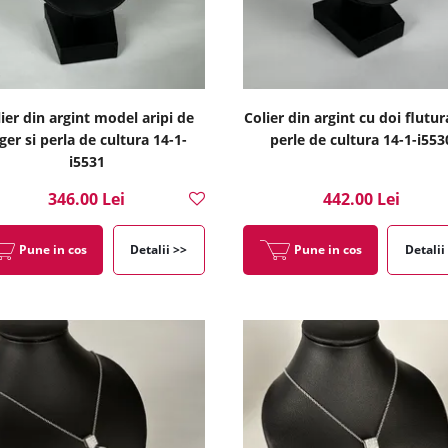
ier din argint model aripi de
Colier din argint cu doi flutura
ger si perla de cultura 14-1-
perle de cultura 14-1-i553
i5531
346.00 Lei
442.00 Lei
Pune in cos
Detalii >>
Pune in cos
Detalii