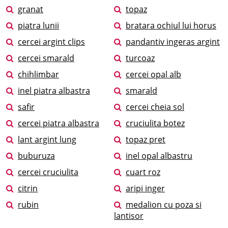
granat
topaz
piatra lunii
bratara ochiul lui horus
cercei argint clips
pandantiv ingeras argint
cercei smarald
turcoaz
chihlimbar
cercei opal alb
inel piatra albastra
smarald
safir
cercei cheia sol
cercei piatra albastra
cruciulita botez
lant argint lung
topaz pret
buburuza
inel opal albastru
cercei cruciulita
cuart roz
citrin
aripi inger
rubin
medalion cu poza si
lantisor