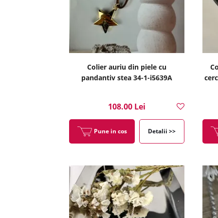
Colier auriu din piele cu
Co
pandantiv stea 34-1-i5639A
cerc
108.00 Lei
Pune in cos
Detalii >>