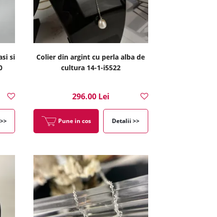
si si
Colier din argint cu perla alba de
0
cultura 14-1-i5522
296.00 Lei
 >>
Pune in cos
Detalii >>