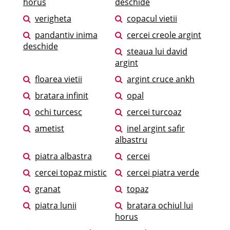
horus
deschide
verigheta
copacul vietii
pandantiv inima
cercei creole argint
deschide
steaua lui david
argint
floarea vietii
argint cruce ankh
bratara infinit
opal
ochi turcesc
cercei turcoaz
ametist
inel argint safir
albastru
piatra albastra
cercei
cercei topaz mistic
cercei piatra verde
granat
topaz
piatra lunii
bratara ochiul lui
horus