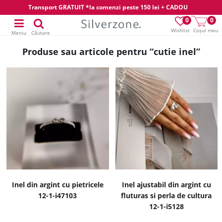
Transport GRATUIT *la comenzi peste 150 lei + CADOU
0
0
Wishlist
Coșul meu
Meniu
Căutare
Produse sau articole pentru “cutie inel”
Inel din argint cu pietricele
Inel ajustabil din argint cu
12-1-i47103
fluturas si perla de cultura
12-1-i5128