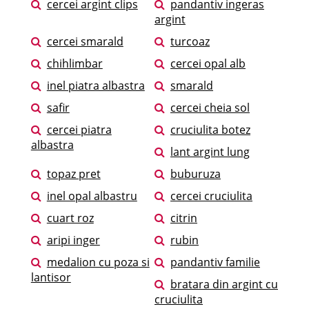
cercei argint clips
pandantiv ingeras
argint
cercei smarald
turcoaz
chihlimbar
cercei opal alb
inel piatra albastra
smarald
safir
cercei cheia sol
cercei piatra
cruciulita botez
albastra
lant argint lung
topaz pret
buburuza
inel opal albastru
cercei cruciulita
cuart roz
citrin
aripi inger
rubin
medalion cu poza si
pandantiv familie
lantisor
bratara din argint cu
cruciulita