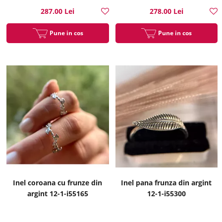
287.00 Lei
278.00 Lei
Pune in cos
Pune in cos
Inel coroana cu frunze din
Inel pana frunza din argint
argint 12-1-i55165
12-1-i55300