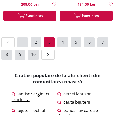
208.00 Lei
184.00 Lei
Pune in cos
Pune in cos
1
2
3
4
5
6
7
8
9
10
Căutări populare de la alți clienți din
comunitatea noastră
lantisor argint cu
cercei lantisor
cruciulita
cauta bijuterii
bijuterii ochiul
pandantiv care se