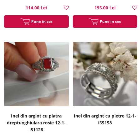
114.00 Lei
195.00 Lei
Pune in cos
Pune in cos
Inel din argint cu piatra
Inel din argint cu pietre 12-1-
dreptunghiulara rosie 12-1-
i55158
i51128