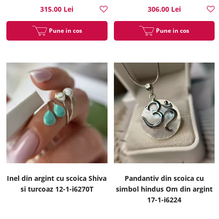
315.00 Lei
306.00 Lei
Pune in cos
Pune in cos
Inel din argint cu scoica Shiva
Pandantiv din scoica cu
si turcoaz 12-1-i6270T
simbol hindus Om din argint
17-1-i6224