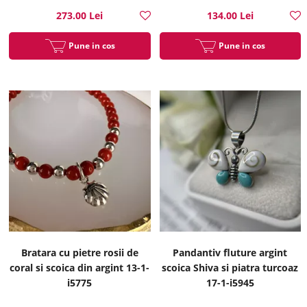
273.00 Lei
134.00 Lei
Pune in cos
Pune in cos
Bratara cu pietre rosii de
Pandantiv fluture argint
coral si scoica din argint 13-1-
scoica Shiva si piatra turcoaz
i5775
17-1-i5945