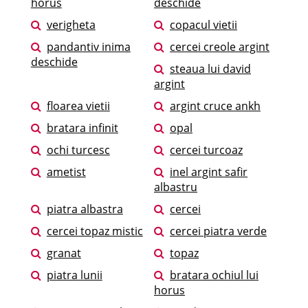
horus
deschide
verigheta
copacul vietii
pandantiv inima
cercei creole argint
deschide
steaua lui david
argint
floarea vietii
argint cruce ankh
bratara infinit
opal
ochi turcesc
cercei turcoaz
ametist
inel argint safir
albastru
piatra albastra
cercei
cercei topaz mistic
cercei piatra verde
granat
topaz
piatra lunii
bratara ochiul lui
horus