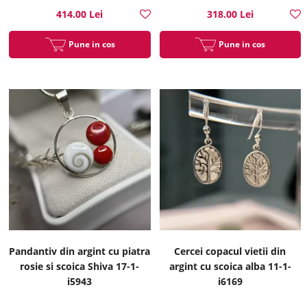
414.00 Lei
318.00 Lei
Pune in cos
Pune in cos
Pandantiv din argint cu piatra
Cercei copacul vietii din
rosie si scoica Shiva 17-1-
argint cu scoica alba 11-1-
i5943
i6169