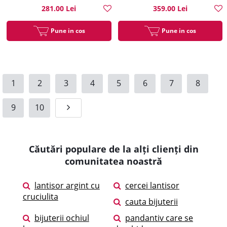
281.00 Lei
359.00 Lei
Pune in cos
Pune in cos
1
2
3
4
5
6
7
8
9
10
Căutări populare de la alți clienți din
comunitatea noastră
lantisor argint cu
cercei lantisor
cruciulita
cauta bijuterii
bijuterii ochiul
pandantiv care se