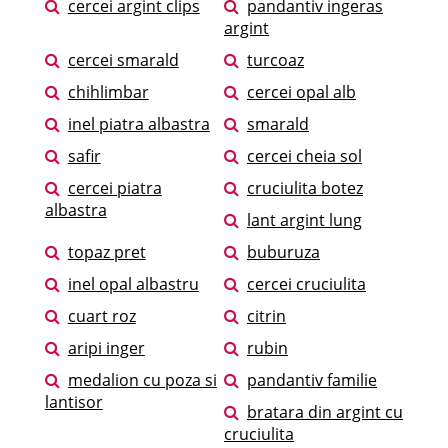
cercei argint clips
pandantiv ingeras
argint
cercei smarald
turcoaz
chihlimbar
cercei opal alb
inel piatra albastra
smarald
safir
cercei cheia sol
cercei piatra
cruciulita botez
albastra
lant argint lung
topaz pret
buburuza
inel opal albastru
cercei cruciulita
cuart roz
citrin
aripi inger
rubin
medalion cu poza si
pandantiv familie
lantisor
bratara din argint cu
cruciulita