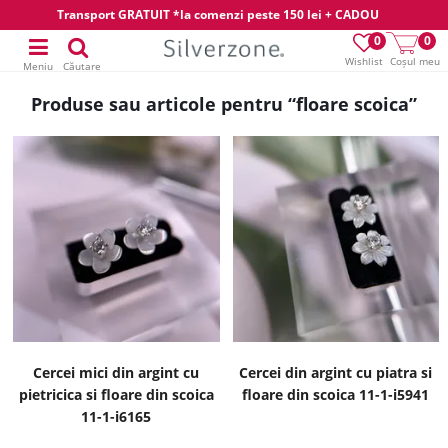
Transport GRATUIT *la comenzi peste 150 lei + CADOU
0
0
Wishlist
Coșul meu
Meniu
Căutare
Produse sau articole pentru “floare scoica”
Cercei mici din argint cu
Cercei din argint cu piatra si
pietricica si floare din scoica
floare din scoica 11-1-i5941
11-1-i6165