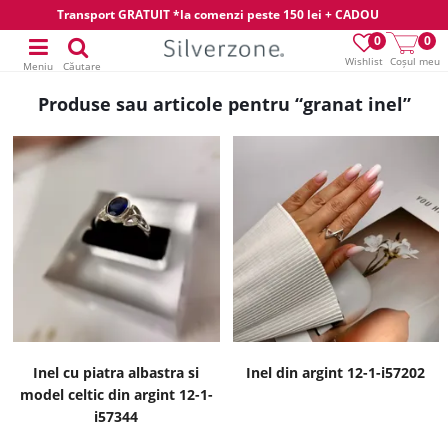
Transport GRATUIT *la comenzi peste 150 lei + CADOU
0
0
Wishlist
Coșul meu
Meniu
Căutare
Produse sau articole pentru “granat inel”
Inel cu piatra albastra si
Inel din argint 12-1-i57202
model celtic din argint 12-1-
i57344