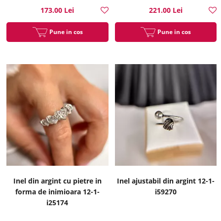
173.00 Lei
221.00 Lei
Pune in cos
Pune in cos
Inel din argint cu pietre in
Inel ajustabil din argint 12-1-
forma de inimioara 12-1-
i59270
i25174