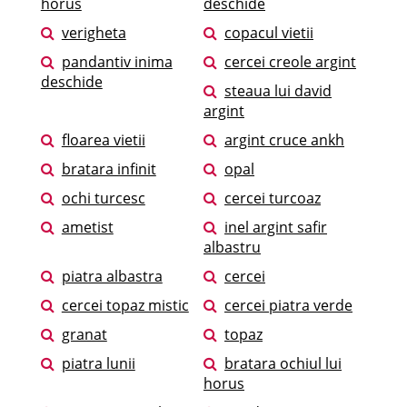
horus
deschide
verigheta
copacul vietii
pandantiv inima
cercei creole argint
deschide
steaua lui david
argint
floarea vietii
argint cruce ankh
bratara infinit
opal
ochi turcesc
cercei turcoaz
ametist
inel argint safir
albastru
piatra albastra
cercei
cercei topaz mistic
cercei piatra verde
granat
topaz
piatra lunii
bratara ochiul lui
horus