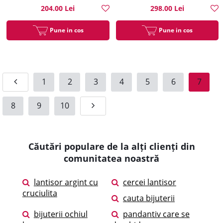
204.00 Lei
298.00 Lei
Pune in cos
Pune in cos
1
2
3
4
5
6
7
8
9
10
Căutări populare de la alți clienți din
comunitatea noastră
lantisor argint cu
cercei lantisor
cruciulita
cauta bijuterii
bijuterii ochiul
pandantiv care se