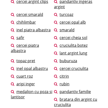
cercei argint clips
pandantiv ingeras
argint
cercei smarald
turcoaz
chihlimbar
cercei opal alb
inel piatra albastra
smarald
safir
cercei cheia sol
cercei piatra
cruciulita botez
albastra
lant argint lung
topaz pret
buburuza
inel opal albastru
cercei cruciulita
cuart roz
citrin
aripi inger
rubin
medalion cu poza si
pandantiv familie
lantisor
bratara din argint cu
cruciulita