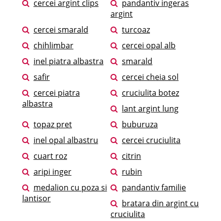
cercei argint clips
pandantiv ingeras
argint
cercei smarald
turcoaz
chihlimbar
cercei opal alb
inel piatra albastra
smarald
safir
cercei cheia sol
cercei piatra
cruciulita botez
albastra
lant argint lung
topaz pret
buburuza
inel opal albastru
cercei cruciulita
cuart roz
citrin
aripi inger
rubin
medalion cu poza si
pandantiv familie
lantisor
bratara din argint cu
cruciulita