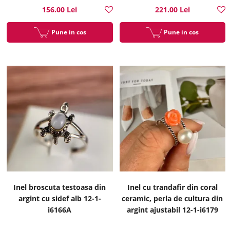
156.00 Lei
221.00 Lei
Pune in cos
Pune in cos
Inel broscuta testoasa din
Inel cu trandafir din coral
argint cu sidef alb 12-1-
ceramic, perla de cultura din
i6166A
argint ajustabil 12-1-i6179