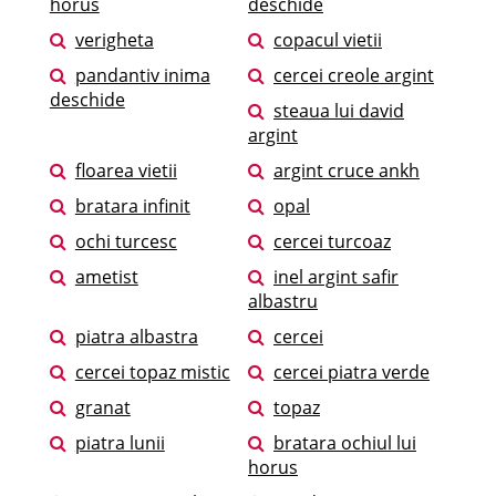
horus
deschide
verigheta
copacul vietii
pandantiv inima
cercei creole argint
deschide
steaua lui david
argint
floarea vietii
argint cruce ankh
bratara infinit
opal
ochi turcesc
cercei turcoaz
ametist
inel argint safir
albastru
piatra albastra
cercei
cercei topaz mistic
cercei piatra verde
granat
topaz
piatra lunii
bratara ochiul lui
horus