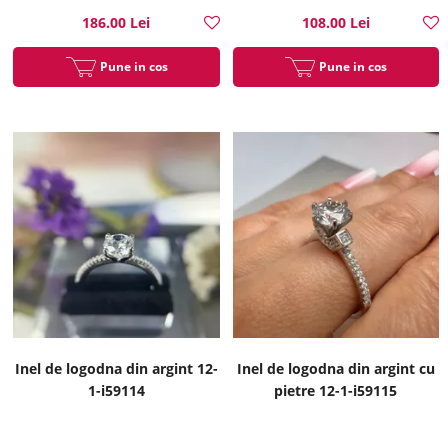
186.00 Lei
108.00 Lei
Pune in cos
Pune in cos
Inel de logodna din argint 12-
Inel de logodna din argint cu
1-i59114
pietre 12-1-i59115