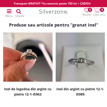
Transport GRATUIT *la comenzi peste 150 lei + CADOU
0
0
Wishlist
Coșul meu
Meniu
Căutare
Produse sau articole pentru “granat inel”
Inel de logodna din argint cu
Inel din argint cu pietre 12-1-
pietre 12-1-i5963
i5989