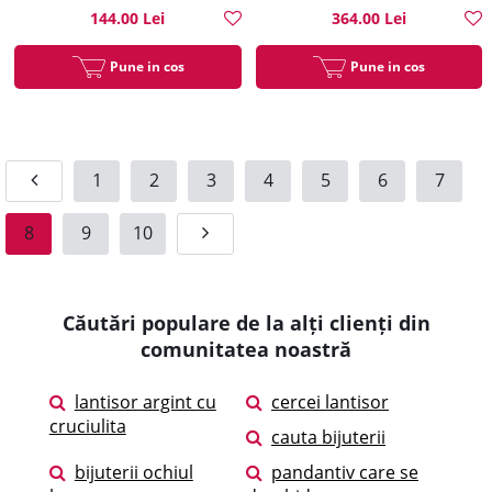
144.00 Lei
364.00 Lei
Pune in cos
Pune in cos
1
2
3
4
5
6
7
8
9
10
Căutări populare de la alți clienți din
comunitatea noastră
lantisor argint cu
cercei lantisor
cruciulita
cauta bijuterii
bijuterii ochiul
pandantiv care se