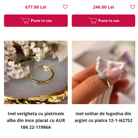
677.00 Lei
246.00 Lei
Pune in cos
Pune in cos
Inel verigheta cu pietricele
Inel solitar de logodna din
albe din inox placat cu AUR
argint cu piatra 12-1-i62752
18K 22-11986A