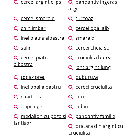
cercei argint clips
pandantiv ingeras
argint
cercei smarald
turcoaz
chihlimbar
cercei opal alb
inel piatra albastra
smarald
safir
cercei cheia sol
cercei piatra
cruciulita botez
albastra
lant argint lung
topaz pret
buburuza
inel opal albastru
cercei cruciulita
cuart roz
citrin
aripi inger
rubin
medalion cu poza si
pandantiv familie
lantisor
bratara din argint cu
cruciulita