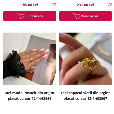
185.00 Lei
231.00 Lei
Pune in cos
Pune in cos
Inel model rasucit din argint
Inel copacul vietii din argint
placat cu aur 12-1-i62656
placat cu aur 12-1-i62667