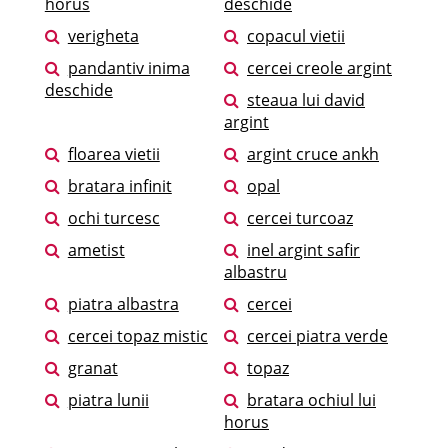
horus
deschide
verigheta
copacul vietii
pandantiv inima
cercei creole argint
deschide
steaua lui david
argint
floarea vietii
argint cruce ankh
bratara infinit
opal
ochi turcesc
cercei turcoaz
ametist
inel argint safir
albastru
piatra albastra
cercei
cercei topaz mistic
cercei piatra verde
granat
topaz
piatra lunii
bratara ochiul lui
horus