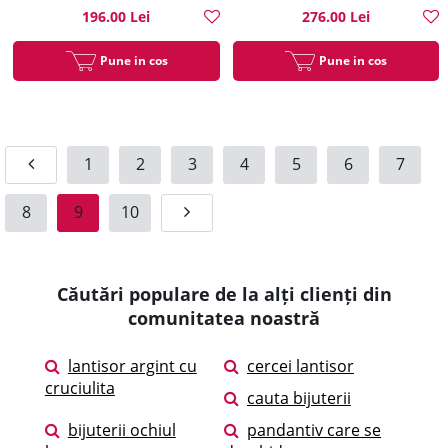
196.00 Lei
276.00 Lei
Pune in cos
Pune in cos
1
2
3
4
5
6
7
8
9
10
Căutări populare de la alți clienți din
comunitatea noastră
lantisor argint cu
cercei lantisor
cruciulita
cauta bijuterii
bijuterii ochiul
pandantiv care se