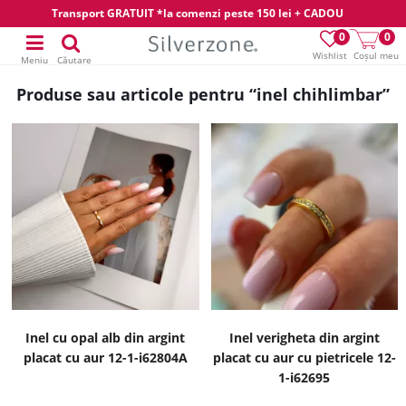
Transport GRATUIT *la comenzi peste 150 lei + CADOU
0
0
Wishlist
Coșul meu
Meniu
Căutare
Produse sau articole pentru “inel chihlimbar”
Inel cu opal alb din argint
Inel verigheta din argint
placat cu aur 12-1-i62804A
placat cu aur cu pietricele 12-
1-i62695