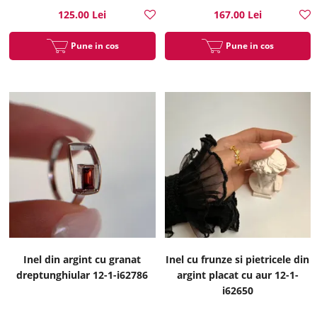
125.00 Lei
167.00 Lei
Pune in cos
Pune in cos
Inel din argint cu granat
Inel cu frunze si pietricele din
dreptunghiular 12-1-i62786
argint placat cu aur 12-1-
i62650