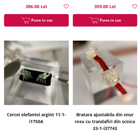
306.00 Lei
359.00 Lei
Pune in cos
Pune in cos
Cercei elefantei argint 11-1-
Bratara ajustabila din snur
i1750A
rosu cu trandafiri din scoica
33-1-i37743