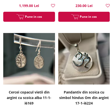
1,199.00 Lei
230.00 Lei
Pune in cos
Pune in cos
Cercei copacul vietii din
Pandantiv din scoica cu
argint cu scoica alba 11-1-
simbol hindus Om din argint
i6169
17-1-i6224