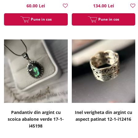
60.00 Lei
134.00 Lei
Pune in cos
Pune in cos
Pandantiv din argint cu
Inel verigheta din argint cu
scoica abalone verde 17-1-
aspect patinat 12-1-i12416
i45198