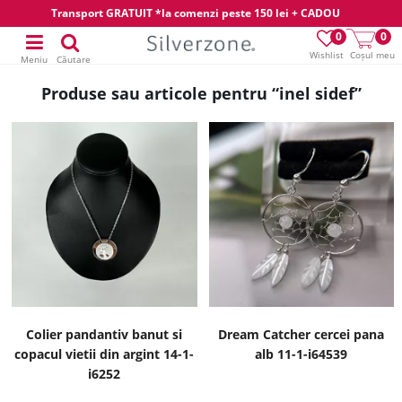
Transport GRATUIT *la comenzi peste 150 lei + CADOU
0
0
Wishlist
Coșul meu
Meniu
Căutare
Produse sau articole pentru “inel sidef”
Colier pandantiv banut si
Dream Catcher cercei pana
copacul vietii din argint 14-1-
alb 11-1-i64539
i6252