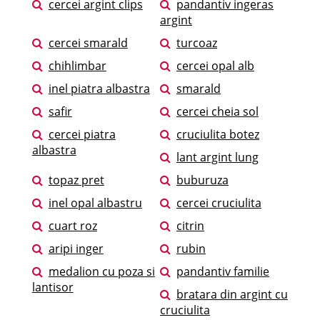
cercei argint clips
pandantiv ingeras
argint
cercei smarald
turcoaz
chihlimbar
cercei opal alb
inel piatra albastra
smarald
safir
cercei cheia sol
cercei piatra
cruciulita botez
albastra
lant argint lung
topaz pret
buburuza
inel opal albastru
cercei cruciulita
cuart roz
citrin
aripi inger
rubin
medalion cu poza si
pandantiv familie
lantisor
bratara din argint cu
cruciulita