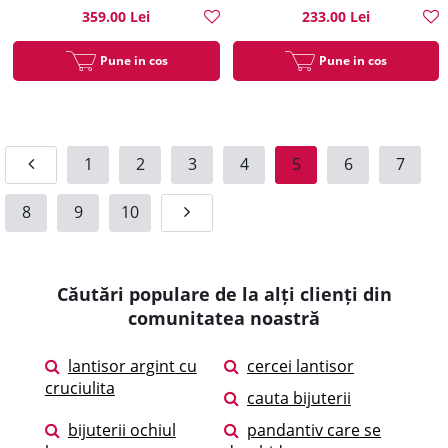
359.00 Lei
233.00 Lei
Pune in cos
Pune in cos
1
2
3
4
5
6
7
8
9
10
Căutări populare de la alți clienți din
comunitatea noastră
lantisor argint cu
cercei lantisor
cruciulita
cauta bijuterii
bijuterii ochiul
pandantiv care se