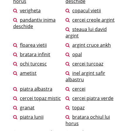
horus
deschide
verigheta
copacul vietii
pandantiv inima
cercei creole argint
deschide
steaua lui david
argint
floarea vietii
argint cruce ankh
bratara infinit
opal
ochi turcesc
cercei turcoaz
ametist
inel argint safir
albastru
piatra albastra
cercei
cercei topaz mistic
cercei piatra verde
granat
topaz
piatra lunii
bratara ochiul lui
horus