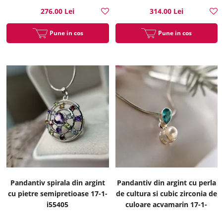
276.00 Lei
314.00 Lei
Pune in cos
Pune in cos
Pandantiv spirala din argint
Pandantiv din argint cu perla
cu pietre semipretioase 17-1-
de cultura si cubic zirconia de
i55405
culoare acvamarin 17-1-
i2944B