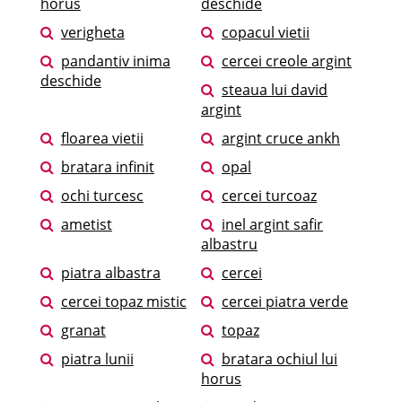
horus
deschide
verigheta
copacul vietii
pandantiv inima
cercei creole argint
deschide
steaua lui david
argint
floarea vietii
argint cruce ankh
bratara infinit
opal
ochi turcesc
cercei turcoaz
ametist
inel argint safir
albastru
piatra albastra
cercei
cercei topaz mistic
cercei piatra verde
granat
topaz
piatra lunii
bratara ochiul lui
horus