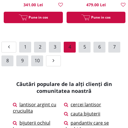
341.00 Lei
479.00 Lei
Pune in cos
Pune in cos
1
2
3
4
5
6
7
8
9
10
Căutări populare de la alți clienți din
comunitatea noastră
lantisor argint cu
cercei lantisor
cruciulita
cauta bijuterii
bijuterii ochiul
pandantiv care se