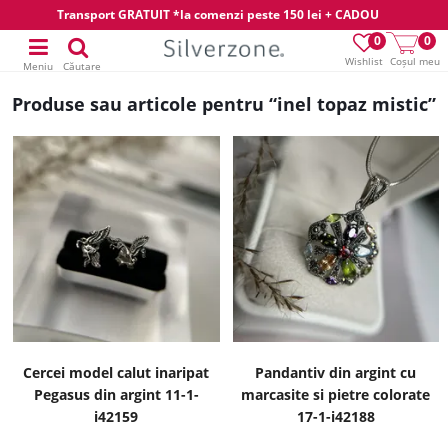
Transport GRATUIT *la comenzi peste 150 lei + CADOU
0
0
Wishlist
Coșul meu
Meniu
Căutare
Produse sau articole pentru “inel topaz mistic”
Cercei model calut inaripat
Pandantiv din argint cu
Pegasus din argint 11-1-
marcasite si pietre colorate
i42159
17-1-i42188