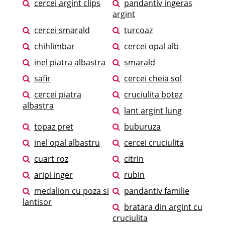
cercei argint clips
pandantiv ingeras
argint
cercei smarald
turcoaz
chihlimbar
cercei opal alb
inel piatra albastra
smarald
safir
cercei cheia sol
cercei piatra
cruciulita botez
albastra
lant argint lung
topaz pret
buburuza
inel opal albastru
cercei cruciulita
cuart roz
citrin
aripi inger
rubin
medalion cu poza si
pandantiv familie
lantisor
bratara din argint cu
cruciulita