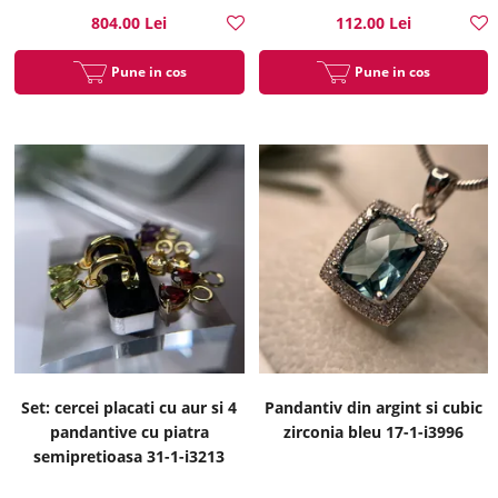
804.00 Lei
112.00 Lei
Pune in cos
Pune in cos
Set: cercei placati cu aur si 4
Pandantiv din argint si cubic
pandantive cu piatra
zirconia bleu 17-1-i3996
semipretioasa 31-1-i3213