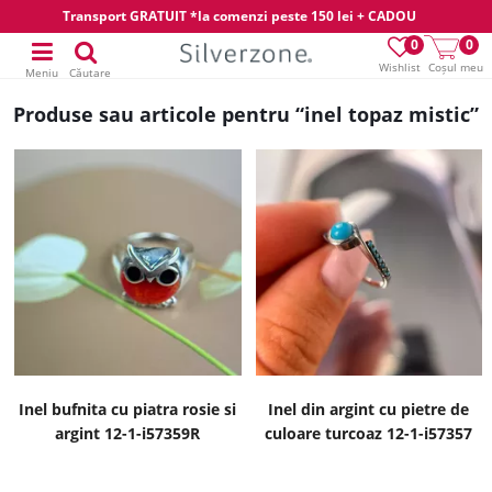
Transport GRATUIT *la comenzi peste 150 lei + CADOU
0
0
Wishlist
Coșul meu
Meniu
Căutare
Produse sau articole pentru “inel topaz mistic”
Inel bufnita cu piatra rosie si
Inel din argint cu pietre de
argint 12-1-i57359R
culoare turcoaz 12-1-i57357