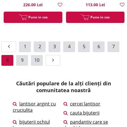
226.00 Lei
113.00 Lei
Pune in cos
Pune in cos
1
2
3
4
5
6
7
8
9
10
Căutări populare de la alți clienți din
comunitatea noastră
lantisor argint cu
cercei lantisor
cruciulita
cauta bijuterii
bijuterii ochiul
pandantiv care se