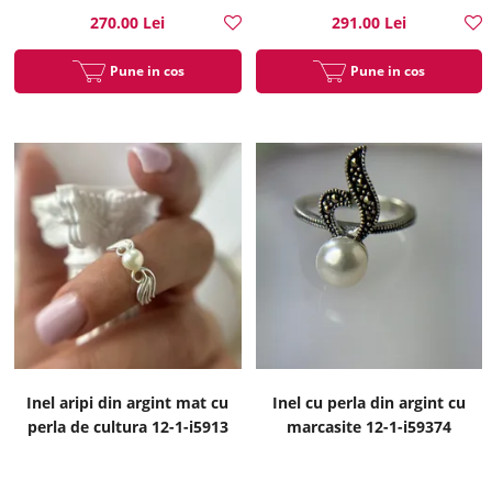
270.00 Lei
291.00 Lei
Pune in cos
Pune in cos
Inel aripi din argint mat cu
Inel cu perla din argint cu
perla de cultura 12-1-i5913
marcasite 12-1-i59374