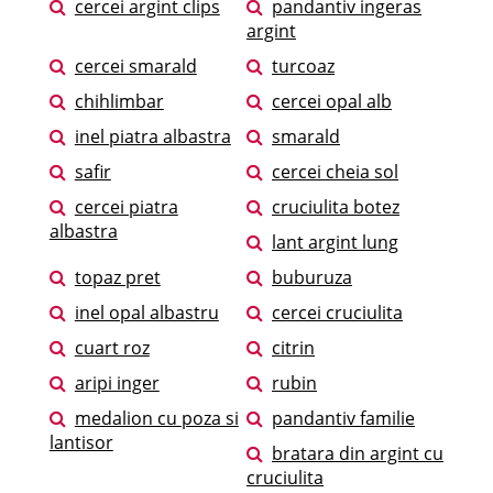
cercei argint clips
pandantiv ingeras
argint
cercei smarald
turcoaz
chihlimbar
cercei opal alb
inel piatra albastra
smarald
safir
cercei cheia sol
cercei piatra
cruciulita botez
albastra
lant argint lung
topaz pret
buburuza
inel opal albastru
cercei cruciulita
cuart roz
citrin
aripi inger
rubin
medalion cu poza si
pandantiv familie
lantisor
bratara din argint cu
cruciulita