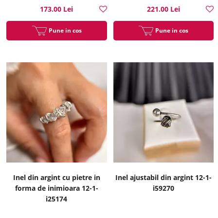
173.00 Lei
221.00 Lei
Pune in cos
Pune in cos
Inel din argint cu pietre in
Inel ajustabil din argint 12-1-
forma de inimioara 12-1-
i59270
i25174