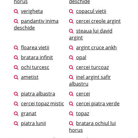
horus
deschide
verigheta
copacul vietii
pandantiv inima
cercei creole argint
deschide
steaua lui david
argint
floarea vietii
argint cruce ankh
bratara infinit
opal
ochi turcesc
cercei turcoaz
ametist
inel argint safir
albastru
piatra albastra
cercei
cercei topaz mistic
cercei piatra verde
granat
topaz
piatra lunii
bratara ochiul lui
horus