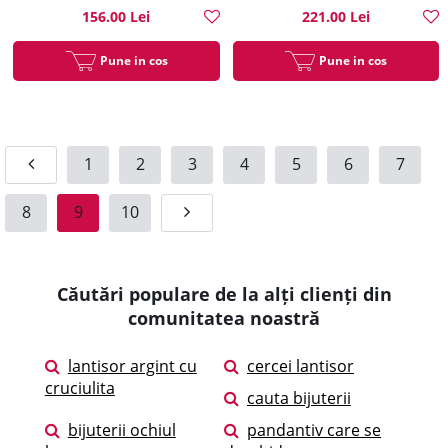
156.00 Lei
221.00 Lei
Pune in cos
Pune in cos
1
2
3
4
5
6
7
8
9
10
Căutări populare de la alți clienți din
comunitatea noastră
lantisor argint cu
cercei lantisor
cruciulita
cauta bijuterii
bijuterii ochiul
pandantiv care se