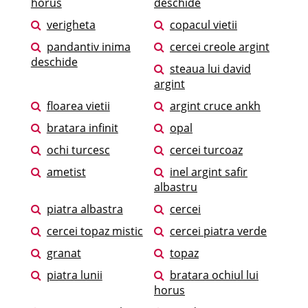
horus
deschide
verigheta
copacul vietii
pandantiv inima
cercei creole argint
deschide
steaua lui david
argint
floarea vietii
argint cruce ankh
bratara infinit
opal
ochi turcesc
cercei turcoaz
ametist
inel argint safir
albastru
piatra albastra
cercei
cercei topaz mistic
cercei piatra verde
granat
topaz
piatra lunii
bratara ochiul lui
horus