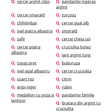
cercei argint clips
pandantiv ingeras
argint
cercei smarald
turcoaz
chihlimbar
cercei opal alb
inel piatra albastra
smarald
safir
cercei cheia sol
cercei piatra
cruciulita botez
albastra
lant argint lung
topaz pret
buburuza
inel opal albastru
cercei cruciulita
cuart roz
citrin
aripi inger
rubin
medalion cu poza si
pandantiv familie
lantisor
bratara din argint cu
cruciulita