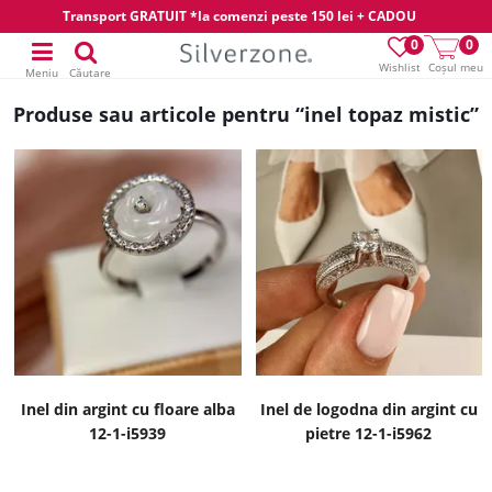
Transport GRATUIT *la comenzi peste 150 lei + CADOU
0
0
Wishlist
Coșul meu
Meniu
Căutare
Produse sau articole pentru “inel topaz mistic”
Inel din argint cu floare alba
Inel de logodna din argint cu
12-1-i5939
pietre 12-1-i5962