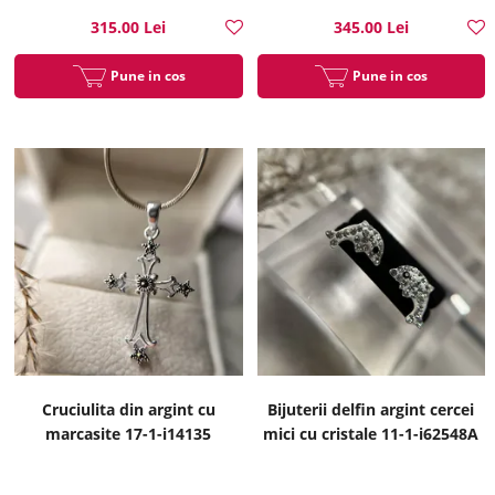
315.00 Lei
345.00 Lei
Pune in cos
Pune in cos
Cruciulita din argint cu
Bijuterii delfin argint cercei
marcasite 17-1-i14135
mici cu cristale 11-1-i62548A