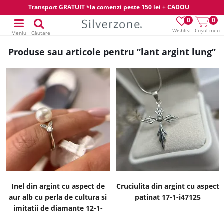
Transport GRATUIT *la comenzi peste 150 lei + CADOU
0
0
Wishlist
Coșul meu
Meniu
Căutare
Produse sau articole pentru “lant argint lung”
Inel din argint cu aspect de
Cruciulita din argint cu aspect
aur alb cu perla de cultura si
patinat 17-1-i47125
imitatii de diamante 12-1-
i1815