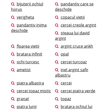
bijuterii ochiul
pandantiv care se
horus
deschide
verigheta
copacul vietii
pandantiv inima
cercei creole argint
deschide
steaua lui david
argint
floarea vietii
argint cruce ankh
bratara infinit
opal
ochi turcesc
cercei turcoaz
ametist
inel argint safir
albastru
piatra albastra
cercei
cercei topaz mistic
cercei piatra verde
granat
topaz
piatra lunii
bratara ochiul lui