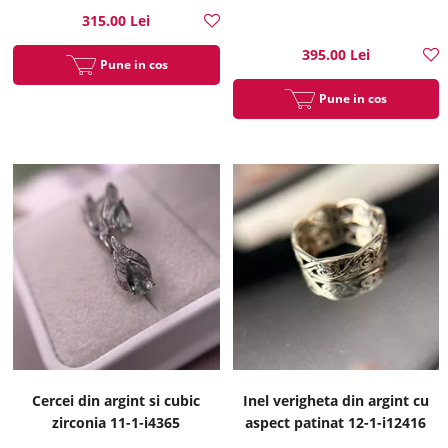
315.00 Lei
395.00 Lei
Pune in cos
Pune in cos
Cercei din argint si cubic
Inel verigheta din argint cu
zirconia 11-1-i4365
aspect patinat 12-1-i12416