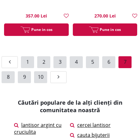
357.00 Lei
270.00 Lei
Pune in cos
Pune in cos
1
2
3
4
5
6
7
8
9
10
Căutări populare de la alți clienți din
comunitatea noastră
lantisor argint cu
cercei lantisor
cruciulita
cauta bijuterii