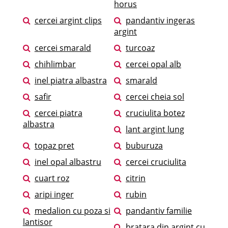
horus
cercei argint clips
pandantiv ingeras
argint
cercei smarald
turcoaz
chihlimbar
cercei opal alb
inel piatra albastra
smarald
safir
cercei cheia sol
cercei piatra
cruciulita botez
albastra
lant argint lung
topaz pret
buburuza
inel opal albastru
cercei cruciulita
cuart roz
citrin
aripi inger
rubin
medalion cu poza si
pandantiv familie
lantisor
bratara din argint cu