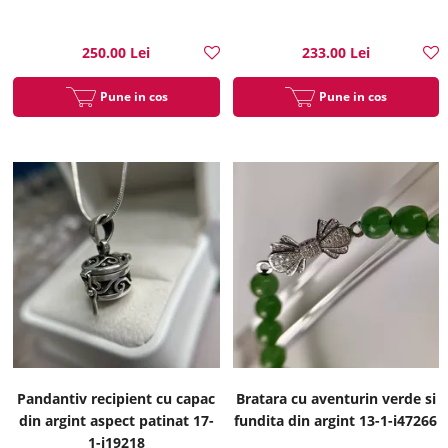
250.00 Lei
233.00 Lei
Pune in cos
Pune in cos
Pandantiv recipient cu capac
Bratara cu aventurin verde si
din argint aspect patinat 17-
fundita din argint 13-1-i47266
1-i19218