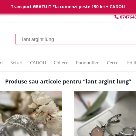
Transport GRATUIT *la comenzi peste 150 lei + CADOU
074764
ri
Seturi
CADOU
Coliere
Pandantive
Cercei
Ediț
Produse sau articole pentru “lant argint lung”