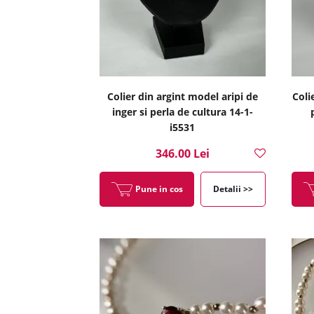
Colier din argint model aripi de
Coli
inger si perla de cultura 14-1-
i5531
346.00 Lei
Pune in cos
Detalii >>