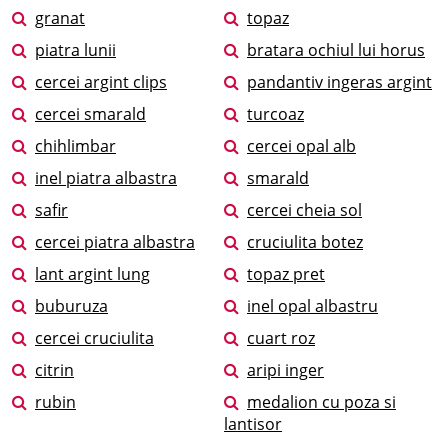
granat
topaz
piatra lunii
bratara ochiul lui horus
cercei argint clips
pandantiv ingeras argint
cercei smarald
turcoaz
chihlimbar
cercei opal alb
inel piatra albastra
smarald
safir
cercei cheia sol
cercei piatra albastra
cruciulita botez
lant argint lung
topaz pret
buburuza
inel opal albastru
cercei cruciulita
cuart roz
citrin
aripi inger
rubin
medalion cu poza si
lantisor