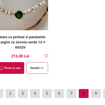
atara cu perlute si pandantiv
 argint cu ziconiu verde 13-1-
i5532V
213.00 Lei
Pune in cos
Detalii >>
2
3
4
5
6
7
8
9