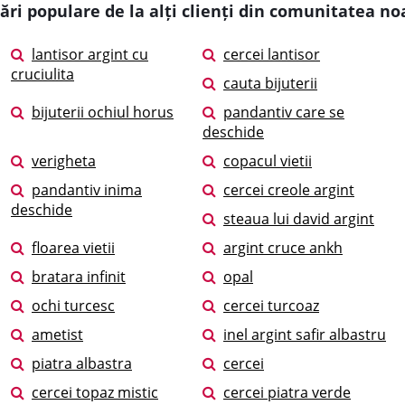
ări populare de la alți clienți din comunitatea no
lantisor argint cu
cercei lantisor
cruciulita
cauta bijuterii
bijuterii ochiul horus
pandantiv care se
deschide
verigheta
copacul vietii
pandantiv inima
cercei creole argint
deschide
steaua lui david argint
floarea vietii
argint cruce ankh
bratara infinit
opal
ochi turcesc
cercei turcoaz
ametist
inel argint safir albastru
piatra albastra
cercei
cercei topaz mistic
cercei piatra verde