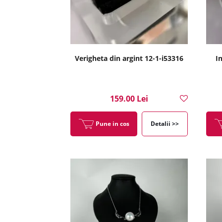
Verigheta din argint 12-1-i53316
In
159.00 Lei
Pune in cos
Detalii >>