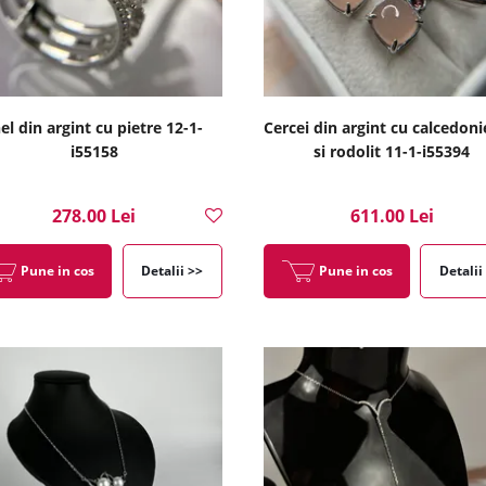
el din argint cu pietre 12-1-
Cercei din argint cu calcedoni
i55158
si rodolit 11-1-i55394
278.00 Lei
611.00 Lei
Pune in cos
Detalii >>
Pune in cos
Detalii