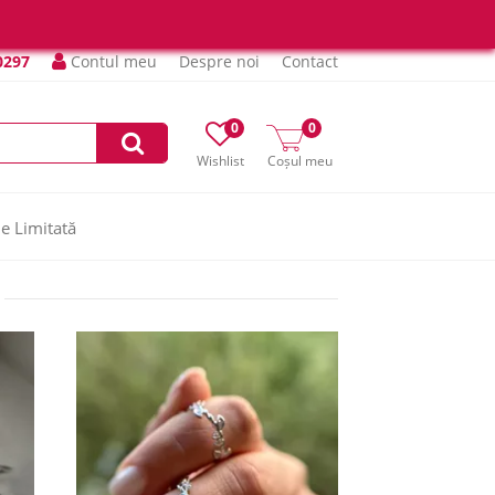
0297
Contul meu
Despre noi
Contact
0
0
Wishlist
Coșul meu
ie Limitată