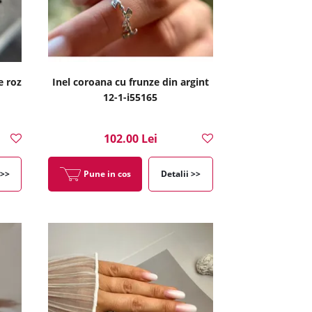
e roz
Inel coroana cu frunze din argint
12-1-i55165
102.00 Lei
 >>
Pune in cos
Detalii >>