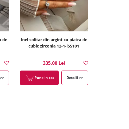
a de
Inel solitar din argint cu piatra de
cubic zirconia 12-1-i55101
335.00 Lei
 >>
Pune in cos
Detalii >>