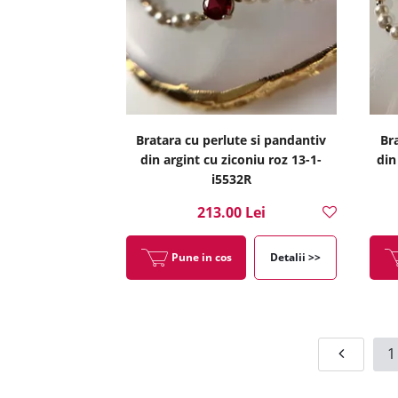
Bratara cu perlute si pandantiv
Br
din argint cu ziconiu roz 13-1-
din
i5532R
213.00 Lei
Pune in cos
Detalii >>
1