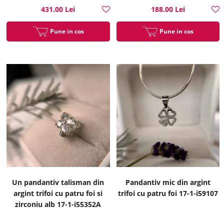
431.00 Lei
188.00 Lei
Pune in cos
Pune in cos
Un pandantiv talisman din
Pandantiv mic din argint
argint trifoi cu patru foi si
trifoi cu patru foi 17-1-i59107
zirconiu alb 17-1-i55352A