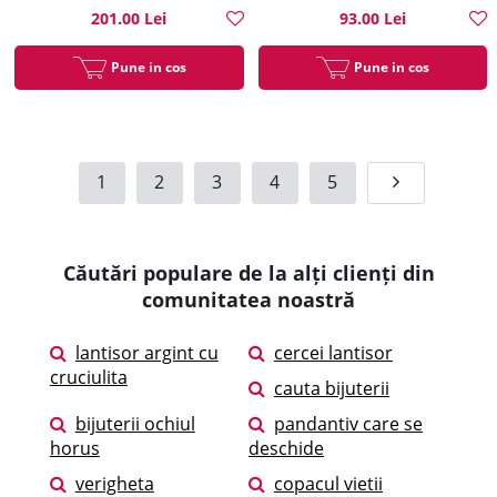
201.00 Lei
93.00 Lei
Pune in cos
Pune in cos
1
2
3
4
5
Căutări populare de la alți clienți din
comunitatea noastră
lantisor argint cu
cercei lantisor
cruciulita
cauta bijuterii
bijuterii ochiul
pandantiv care se
horus
deschide
verigheta
copacul vietii