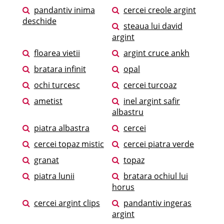
pandantiv inima
cercei creole argint
deschide
steaua lui david
argint
floarea vietii
argint cruce ankh
bratara infinit
opal
ochi turcesc
cercei turcoaz
ametist
inel argint safir
albastru
piatra albastra
cercei
cercei topaz mistic
cercei piatra verde
granat
topaz
piatra lunii
bratara ochiul lui
horus
cercei argint clips
pandantiv ingeras
argint