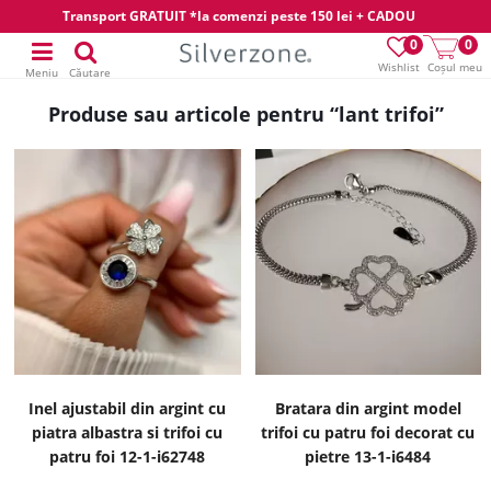
Transport GRATUIT *la comenzi peste 150 lei + CADOU
0
0
Wishlist
Coșul meu
Meniu
Căutare
Produse sau articole pentru “lant trifoi”
Inel ajustabil din argint cu
Bratara din argint model
piatra albastra si trifoi cu
trifoi cu patru foi decorat cu
patru foi 12-1-i62748
pietre 13-1-i6484