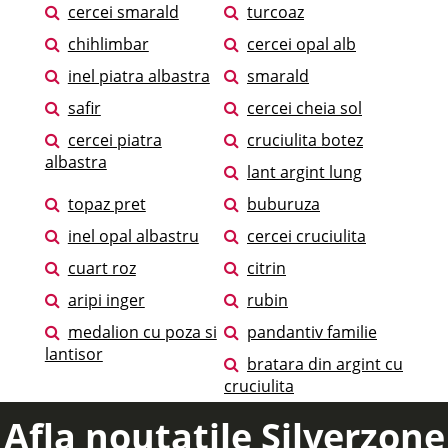
cercei smarald
turcoaz
chihlimbar
cercei opal alb
inel piatra albastra
smarald
safir
cercei cheia sol
cercei piatra
cruciulita botez
albastra
lant argint lung
topaz pret
buburuza
inel opal albastru
cercei cruciulita
cuart roz
citrin
aripi inger
rubin
medalion cu poza si
pandantiv familie
lantisor
bratara din argint cu
cruciulita
Afla noutatile Silverzone