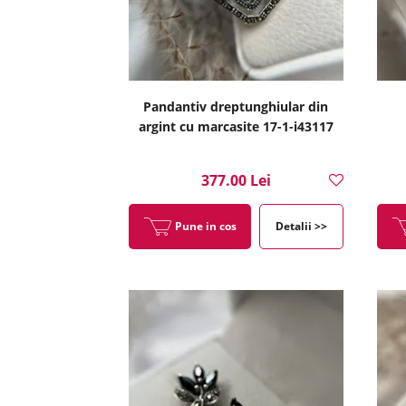
Pandantiv dreptunghiular din
argint cu marcasite 17-1-i43117
377.00 Lei
Pune in cos
Detalii >>