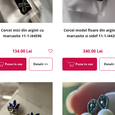
Cercei mici din argint cu
Cercei model floare din argin
marcasite 11-1-i44596
marcasite si sidef 11-1-i44
134.00 Lei
340.00 Lei
Pune in cos
Detalii >>
Pune in cos
Detalii