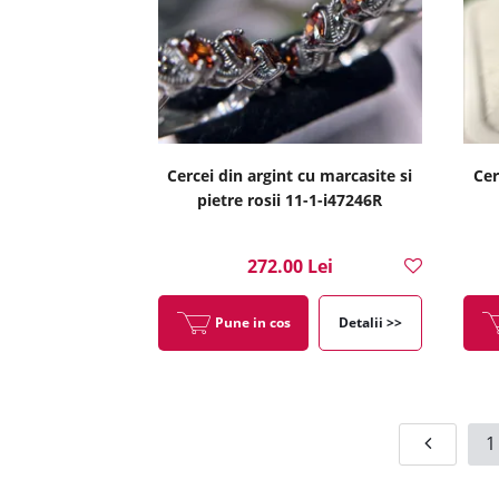
Cercei din argint cu marcasite si
Cer
pietre rosii 11-1-i47246R
272.00 Lei
Pune in cos
Detalii >>
1