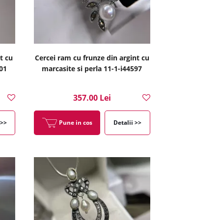
t cu
Cercei ram cu frunze din argint cu
201
marcasite si perla 11-1-i44597
357.00 Lei
 >>
Pune in cos
Detalii >>