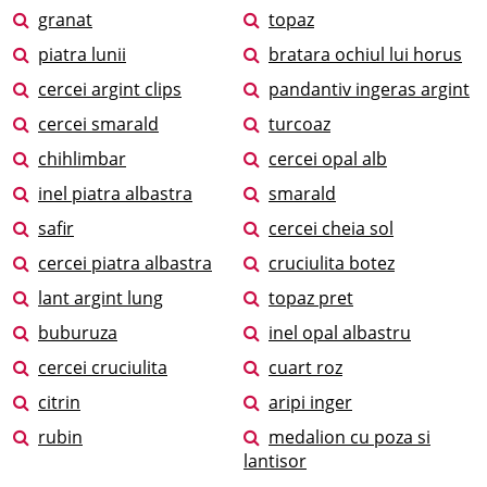
granat
topaz
piatra lunii
bratara ochiul lui horus
cercei argint clips
pandantiv ingeras argint
cercei smarald
turcoaz
chihlimbar
cercei opal alb
inel piatra albastra
smarald
safir
cercei cheia sol
cercei piatra albastra
cruciulita botez
lant argint lung
topaz pret
buburuza
inel opal albastru
cercei cruciulita
cuart roz
citrin
aripi inger
rubin
medalion cu poza si
lantisor