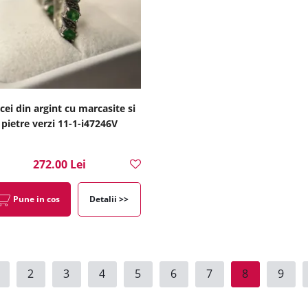
cei din argint cu marcasite si
pietre verzi 11-1-i47246V
272.00 Lei
Pune in cos
Detalii >>
2
3
4
5
6
7
8
9