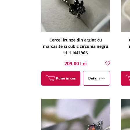
Cercei frunze din argint cu
marcasite si cubic zirconia negru
11-1-i44196N
209.00 Lei
Pune in cos
Detalii >>