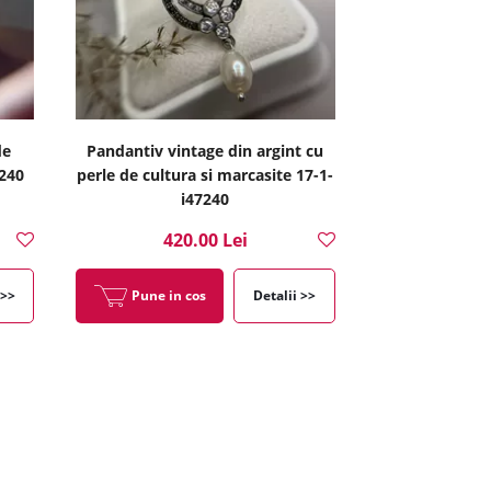
de
Pandantiv vintage din argint cu
7240
perle de cultura si marcasite 17-1-
i47240
420.00 Lei
 >>
Pune in cos
Detalii >>