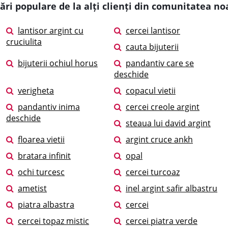
ări populare de la alți clienți din comunitatea no
lantisor argint cu
cercei lantisor
cruciulita
cauta bijuterii
bijuterii ochiul horus
pandantiv care se
deschide
verigheta
copacul vietii
pandantiv inima
cercei creole argint
deschide
steaua lui david argint
floarea vietii
argint cruce ankh
bratara infinit
opal
ochi turcesc
cercei turcoaz
ametist
inel argint safir albastru
piatra albastra
cercei
cercei topaz mistic
cercei piatra verde