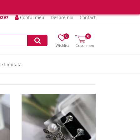
0297
Contul meu
Despre noi
Contact
0
0
Wishlist
Coșul meu
ie Limitată