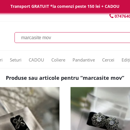
Transport GRATUIT *la comenzi peste 150 lei + CADOU
074764
ri
Seturi
CADOU
Coliere
Pandantive
Cercei
Ediț
Produse sau articole pentru “marcasite mov”