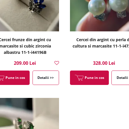
Cercei frunze din argint cu
Cercei din argint cu perla 
marcasite si cubic zirconia
cultura si marcasite 11-1-i4
albastru 11-1-i44196B
209.00 Lei
328.00 Lei
Pune in cos
Detalii >>
Pune in cos
Detalii