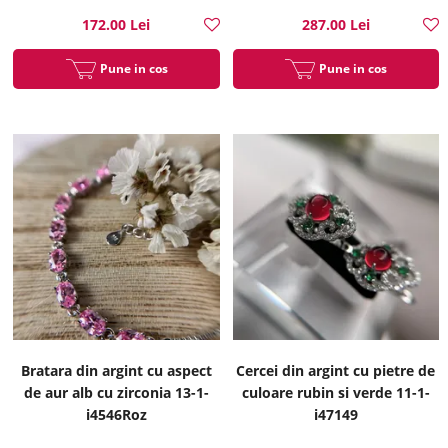
172.00 Lei
287.00 Lei
Pune in cos
Pune in cos
Bratara din argint cu aspect
Cercei din argint cu pietre de
de aur alb cu zirconia 13-1-
culoare rubin si verde 11-1-
i4546Roz
i47149