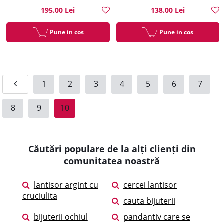
195.00 Lei
138.00 Lei
Pune in cos
Pune in cos
1
2
3
4
5
6
7
8
9
10
Căutări populare de la alți clienți din
comunitatea noastră
lantisor argint cu
cercei lantisor
cruciulita
cauta bijuterii
bijuterii ochiul
pandantiv care se