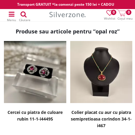
Transport GRATUIT *la comenzi peste 150 lei + CADOU
0
0
Wishlist
Coșul meu
Meniu
Căutare
Produse sau articole pentru “opal roz”
Cercei cu piatra de culoare
Colier placat cu aur cu piatra
rubin 11-1-i44495
semipretioasa corindon 34-1-
i467