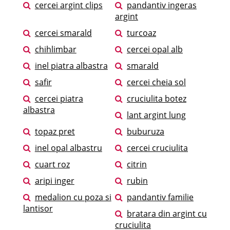
cercei argint clips
pandantiv ingeras
argint
cercei smarald
turcoaz
chihlimbar
cercei opal alb
inel piatra albastra
smarald
safir
cercei cheia sol
cercei piatra
cruciulita botez
albastra
lant argint lung
topaz pret
buburuza
inel opal albastru
cercei cruciulita
cuart roz
citrin
aripi inger
rubin
medalion cu poza si
pandantiv familie
lantisor
bratara din argint cu
cruciulita