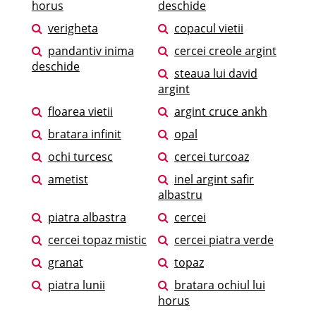
horus
deschide
verigheta
copacul vietii
pandantiv inima
cercei creole argint
deschide
steaua lui david
argint
floarea vietii
argint cruce ankh
bratara infinit
opal
ochi turcesc
cercei turcoaz
ametist
inel argint safir
albastru
piatra albastra
cercei
cercei topaz mistic
cercei piatra verde
granat
topaz
piatra lunii
bratara ochiul lui
horus