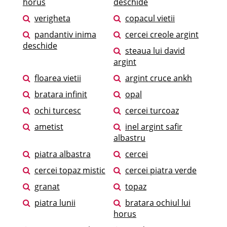
horus
deschide
verigheta
copacul vietii
pandantiv inima
cercei creole argint
deschide
steaua lui david
argint
floarea vietii
argint cruce ankh
bratara infinit
opal
ochi turcesc
cercei turcoaz
ametist
inel argint safir
albastru
piatra albastra
cercei
cercei topaz mistic
cercei piatra verde
granat
topaz
piatra lunii
bratara ochiul lui
horus