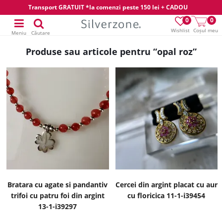
Transport GRATUIT *la comenzi peste 150 lei + CADOU
0
0
Wishlist
Coșul meu
Meniu
Căutare
Produse sau articole pentru “opal roz”
Bratara cu agate si pandantiv
Cercei din argint placat cu aur
trifoi cu patru foi din argint
cu floricica 11-1-i39454
13-1-i39297