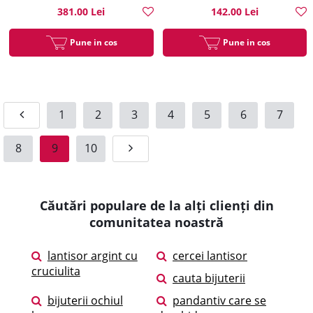
381.00 Lei
142.00 Lei
Pune in cos
Pune in cos
1
2
3
4
5
6
7
8
9
10
Căutări populare de la alți clienți din
comunitatea noastră
lantisor argint cu
cercei lantisor
cruciulita
cauta bijuterii
bijuterii ochiul
pandantiv care se