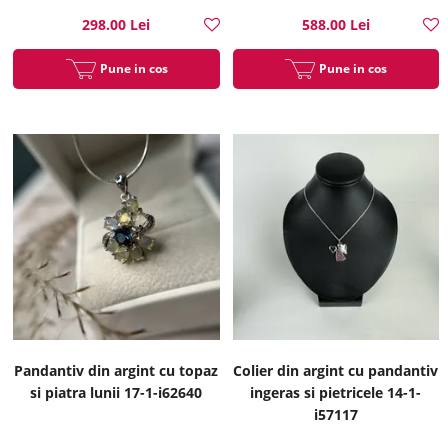
298.00 Lei
588.00 Lei
Pune in cos
Pune in cos
Pandantiv din argint cu topaz
Colier din argint cu pandantiv
si piatra lunii 17-1-i62640
ingeras si pietricele 14-1-
i57117