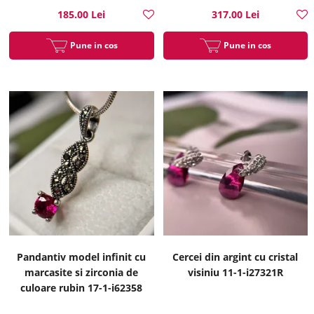
185.00 Lei
317.00 Lei
Pune in cos
Pune in cos
Pandantiv model infinit cu
Cercei din argint cu cristal
marcasite si zirconia de
visiniu 11-1-i27321R
culoare rubin 17-1-i62358