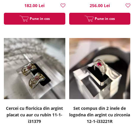
182.00 Lei
256.00 Lei
Pune in cos
Pune in cos
Cercei cu floricica din argint
Set compus din 2 inele de
placat cu aur cu rubin 11-1-
logodna din argint cu zirconia
i31379
12-1-i33221R