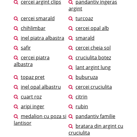
cercei argint clips
pandantiv ingeras
argint
cercei smarald
turcoaz
chihlimbar
cercei opal alb
inel piatra albastra
smarald
safir
cercei cheia sol
cercei piatra
cruciulita botez
albastra
lant argint lung
topaz pret
buburuza
inel opal albastru
cercei cruciulita
cuart roz
citrin
aripi inger
rubin
medalion cu poza si
pandantiv familie
lantisor
bratara din argint cu
cruciulita