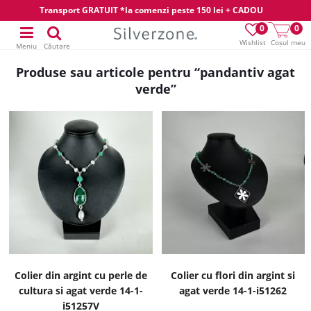
Transport GRATUIT *la comenzi peste 150 lei + CADOU
0
0
Wishlist
Coșul meu
Meniu
Căutare
Produse sau articole pentru “pandantiv agat
verde”
Colier din argint cu perle de
Colier cu flori din argint si
cultura si agat verde 14-1-
agat verde 14-1-i51262
i51257V