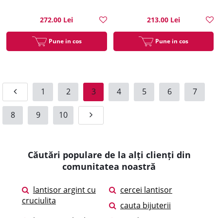
272.00 Lei
213.00 Lei
Pune in cos
Pune in cos
1
2
3
4
5
6
7
8
9
10
Căutări populare de la alți clienți din
comunitatea noastră
lantisor argint cu
cercei lantisor
cruciulita
cauta bijuterii