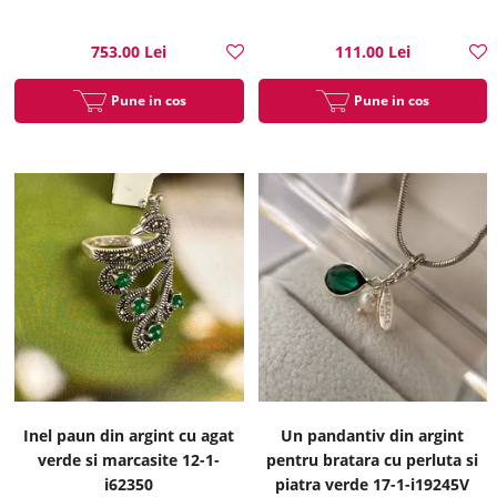
753.00 Lei
111.00 Lei
Pune in cos
Pune in cos
Inel paun din argint cu agat
Un pandantiv din argint
verde si marcasite 12-1-
pentru bratara cu perluta si
i62350
piatra verde 17-1-i19245V