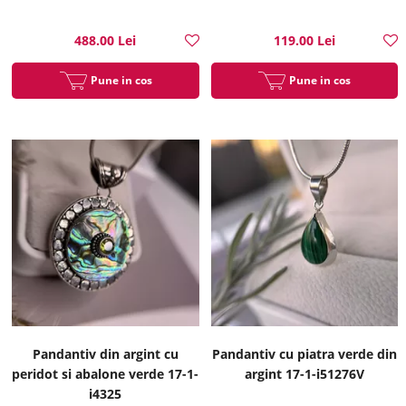
488.00 Lei
119.00 Lei
Pune in cos
Pune in cos
Pandantiv din argint cu
Pandantiv cu piatra verde din
peridot si abalone verde 17-1-
argint 17-1-i51276V
i4325