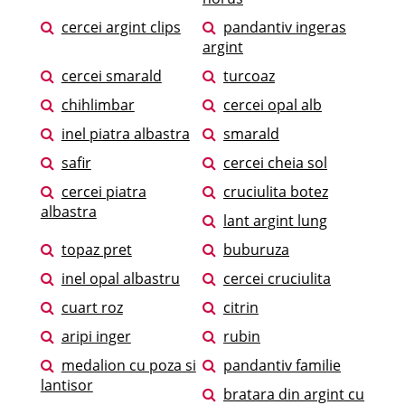
cercei argint clips
pandantiv ingeras
argint
cercei smarald
turcoaz
chihlimbar
cercei opal alb
inel piatra albastra
smarald
safir
cercei cheia sol
cercei piatra
cruciulita botez
albastra
lant argint lung
topaz pret
buburuza
inel opal albastru
cercei cruciulita
cuart roz
citrin
aripi inger
rubin
medalion cu poza si
pandantiv familie
lantisor
bratara din argint cu