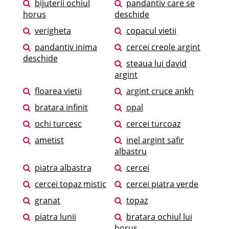
bijuterii ochiul
pandantiv care se
horus
deschide
verigheta
copacul vietii
pandantiv inima
cercei creole argint
deschide
steaua lui david
argint
floarea vietii
argint cruce ankh
bratara infinit
opal
ochi turcesc
cercei turcoaz
ametist
inel argint safir
albastru
piatra albastra
cercei
cercei topaz mistic
cercei piatra verde
granat
topaz
piatra lunii
bratara ochiul lui
horus