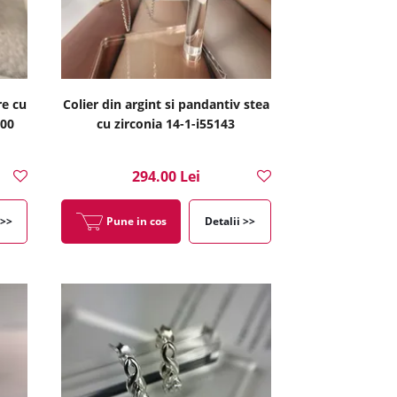
re cu
Colier din argint si pandantiv stea
100
cu zirconia 14-1-i55143
294.00 Lei
 >>
Pune in cos
Detalii >>