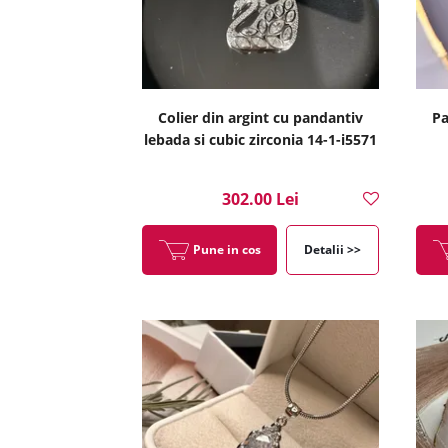
Colier din argint cu pandantiv
Pa
lebada si cubic zirconia 14-1-i5571
302.00 Lei
Pune in cos
Detalii >>