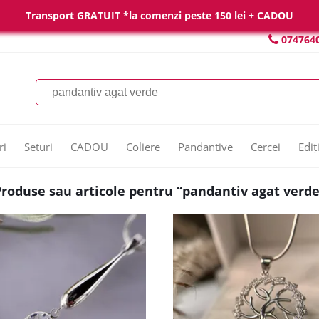
Transport GRATUIT *la comenzi peste 150 lei + CADOU
074764
ri
Seturi
CADOU
Coliere
Pandantive
Cercei
Ediț
Produse sau articole pentru “pandantiv agat verde