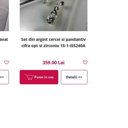
ravat
Set din argint cercei si pandantiv
cifra opt si zirconiu 15-1-i55240A
359.00 Lei
 >>
Pune in cos
Detalii >>