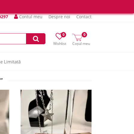
0297
Contul meu
Despre noi
Contact
0
0
Wishlist
Coșul meu
ie Limitată
”