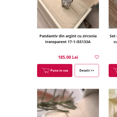
Pandantiv din argint cu zirconia
Set 
transparent 17-1-i55133A
c
185.00 Lei
Pune in cos
Detalii >>