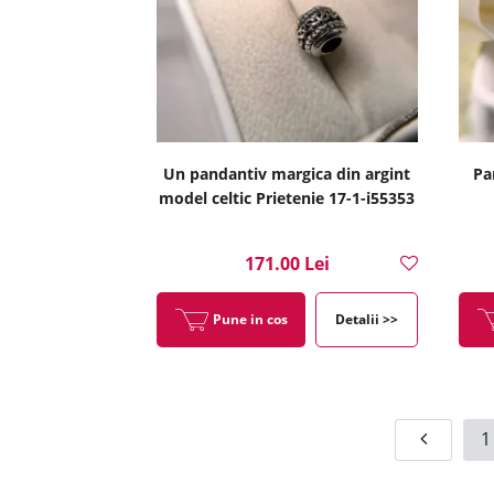
Un pandantiv margica din argint
Pa
model celtic Prietenie 17-1-i55353
171.00 Lei
Pune in cos
Detalii >>
1