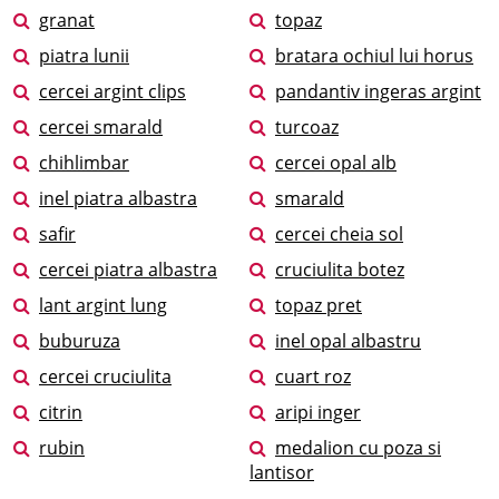
granat
topaz
piatra lunii
bratara ochiul lui horus
cercei argint clips
pandantiv ingeras argint
cercei smarald
turcoaz
chihlimbar
cercei opal alb
inel piatra albastra
smarald
safir
cercei cheia sol
cercei piatra albastra
cruciulita botez
lant argint lung
topaz pret
buburuza
inel opal albastru
cercei cruciulita
cuart roz
citrin
aripi inger
rubin
medalion cu poza si
lantisor