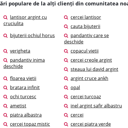
ări populare de la alți clienți din comunitatea no
lantisor argint cu
cercei lantisor
cruciulita
cauta bijuterii
bijuterii ochiul horus
pandantiv care se
deschide
verigheta
copacul vietii
pandantiv inima
cercei creole argint
deschide
steaua lui david argint
floarea vietii
argint cruce ankh
bratara infinit
opal
ochi turcesc
cercei turcoaz
ametist
inel argint safir albastru
piatra albastra
cercei
cercei topaz mistic
cercei piatra verde