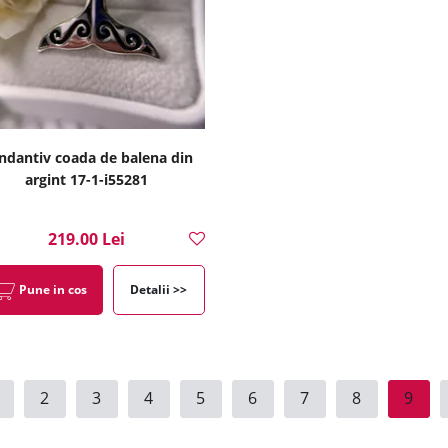
ndantiv coada de balena din
argint 17-1-i55281
219.00 Lei
Pune in cos
Detalii >>
2
3
4
5
6
7
8
9