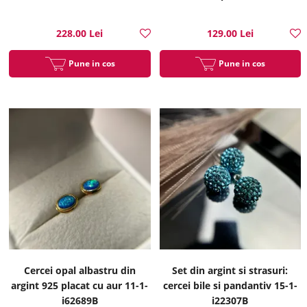
13-1-i6136
228.00 Lei
129.00 Lei
Pune in cos
Pune in cos
Cercei opal albastru din
Set din argint si strasuri:
argint 925 placat cu aur 11-1-
cercei bile si pandantiv 15-1-
i62689B
i22307B