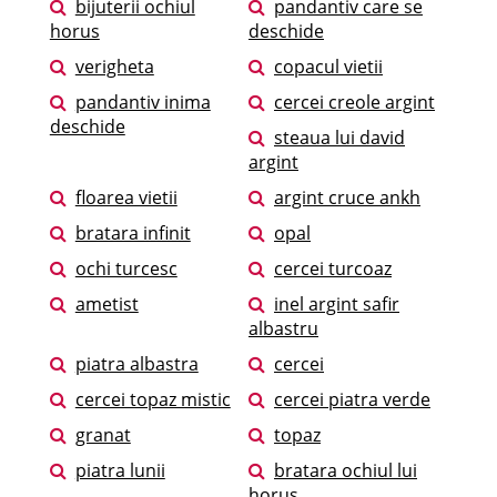
bijuterii ochiul
pandantiv care se
horus
deschide
verigheta
copacul vietii
pandantiv inima
cercei creole argint
deschide
steaua lui david
argint
floarea vietii
argint cruce ankh
bratara infinit
opal
ochi turcesc
cercei turcoaz
ametist
inel argint safir
albastru
piatra albastra
cercei
cercei topaz mistic
cercei piatra verde
granat
topaz
piatra lunii
bratara ochiul lui
horus