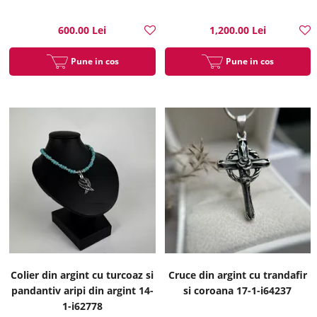
600.00 Lei
1,200.00 Lei
Pune in cos
Pune in cos
Colier din argint cu turcoaz si
Cruce din argint cu trandafir
pandantiv aripi din argint 14-
si coroana 17-1-i64237
1-i62778