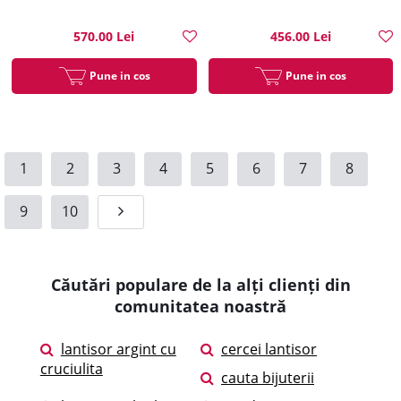
570.00 Lei
456.00 Lei
Pune in cos
Pune in cos
1
2
3
4
5
6
7
8
9
10
Căutări populare de la alți clienți din
comunitatea noastră
lantisor argint cu
cercei lantisor
cruciulita
cauta bijuterii