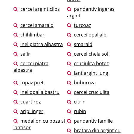
cercei argint clips
pandantiv ingeras
argint
cercei smarald
turcoaz
chihlimbar
cercei opal alb
inel piatra albastra
smarald
safir
cercei cheia sol
cercei piatra
cruciulita botez
albastra
lant argint lung
topaz pret
buburuza
inel opal albastru
cercei cruciulita
cuart roz
citrin
aripi inger
rubin
medalion cu poza si
pandantiv familie
lantisor
bratara din argint cu