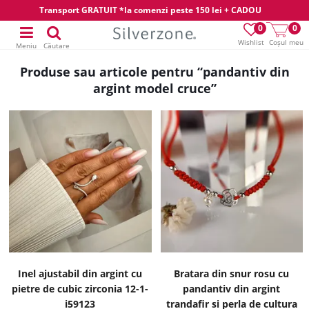
Transport GRATUIT *la comenzi peste 150 lei + CADOU
0
0
Wishlist
Coșul meu
Meniu
Căutare
Produse sau articole pentru “pandantiv din
argint model cruce”
Inel ajustabil din argint cu
Bratara din snur rosu cu
pietre de cubic zirconia 12-1-
pandantiv din argint
i59123
trandafir si perla de cultura