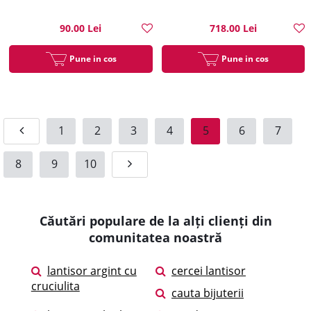
90.00 Lei
718.00 Lei
Pune in cos
Pune in cos
1
2
3
4
5
6
7
8
9
10
Căutări populare de la alți clienți din
comunitatea noastră
lantisor argint cu
cercei lantisor
cruciulita
cauta bijuterii