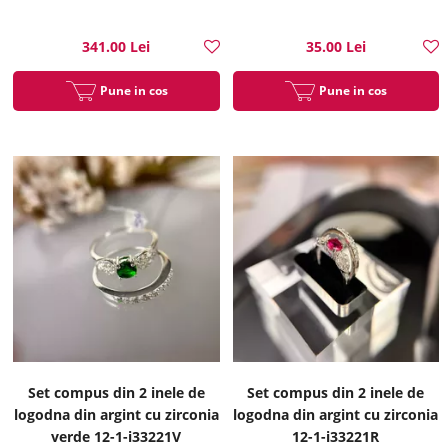
diamante 12-1-i25143
341.00 Lei
35.00 Lei
Pune in cos
Pune in cos
Set compus din 2 inele de
Set compus din 2 inele de
logodna din argint cu zirconia
logodna din argint cu zirconia
verde 12-1-i33221V
12-1-i33221R