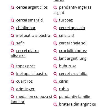
cercei argint clips
pandantiv ingeras
argint
cercei smarald
turcoaz
chihlimbar
cercei opal alb
inel piatra albastra
smarald
safir
cercei cheia sol
cercei piatra
cruciulita botez
albastra
lant argint lung
topaz pret
buburuza
inel opal albastru
cercei cruciulita
cuart roz
citrin
aripi inger
rubin
medalion cu poza si
pandantiv familie
lantisor
bratara din argint cu