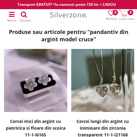
Transport GRATUIT *la comenzi peste 150 lei + CADOU
0
0
Wishlist
Coșul meu
Meniu
Căutare
Produse sau articole pentru “pandantiv din
argint model cruce”
Cercei mici din argint cu
Cercei lungi din argint cu
pietricica si floare din scoica
inimioare din zirconia
11-1-i6165
transparent 11-1-i21168