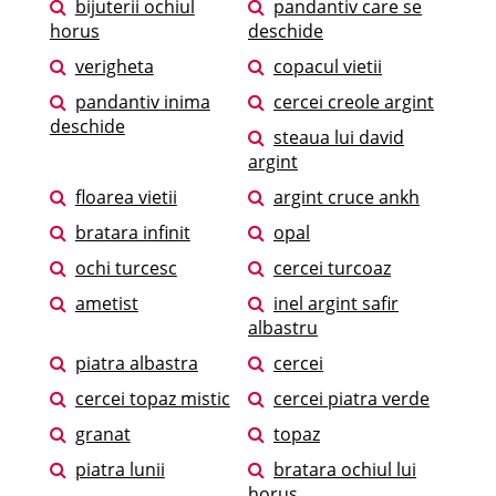
bijuterii ochiul
pandantiv care se
horus
deschide
verigheta
copacul vietii
pandantiv inima
cercei creole argint
deschide
steaua lui david
argint
floarea vietii
argint cruce ankh
bratara infinit
opal
ochi turcesc
cercei turcoaz
ametist
inel argint safir
albastru
piatra albastra
cercei
cercei topaz mistic
cercei piatra verde
granat
topaz
piatra lunii
bratara ochiul lui
horus