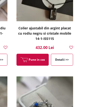
odiu
Colier ajustabil din argint placat
1-
cu rodiu negru si cristale mobile
14-1-i55115
432.00 Lei
 >>
Pune in cos
Detalii >>