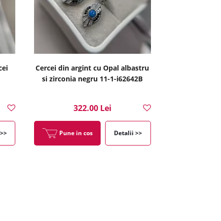
cei
Cercei din argint cu Opal albastru
si zirconia negru 11-1-i62642B
322.00 Lei
 >>
Pune in cos
Detalii >>