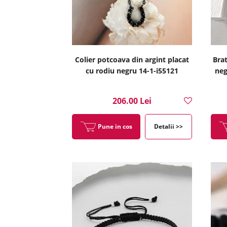
Colier potcoava din argint placat
Brat
cu rodiu negru 14-1-i55121
neg
206.00 Lei
Pune in cos
Detalii >>