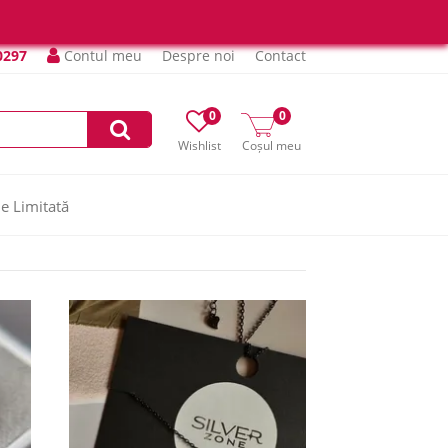
0297
Contul meu
Despre noi
Contact
0
0
Wishlist
Coșul meu
ie Limitată