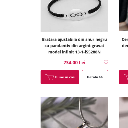
Bratara ajustabila din snur negru
Cer
cu pandantiv din argint gravat
dec
model infinit 13-1-i55288N
234.00 Lei
Pune in cos
Detalii >>