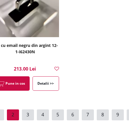
 cu email negru din argint 12-
1-i62430N
213.00 Lei
Pune in cos
Detalii >>
2
3
4
5
6
7
8
9