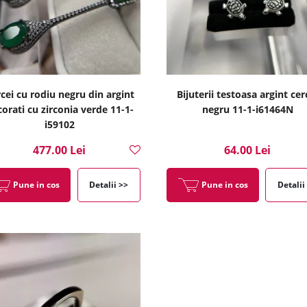
cei cu rodiu negru din argint
Bijuterii testoasa argint cer
orati cu zirconia verde 11-1-
negru 11-1-i61464N
i59102
477.00 Lei
64.00 Lei
Pune in cos
Detalii >>
Pune in cos
Detalii