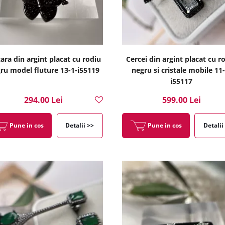
ara din argint placat cu rodiu
Cercei din argint placat cu r
ru model fluture 13-1-i55119
negru si cristale mobile 11-
i55117
294.00 Lei
599.00 Lei
Pune in cos
Detalii >>
Pune in cos
Detalii