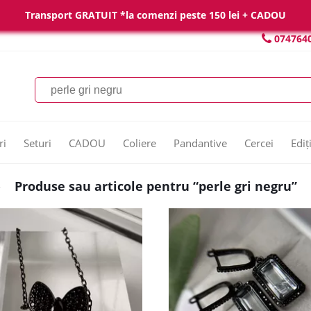
Transport GRATUIT *la comenzi peste 150 lei + CADOU
074764
ri
Seturi
CADOU
Coliere
Pandantive
Cercei
Ediț
Produse sau articole pentru “perle gri negru”