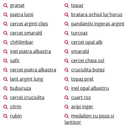
granat
topaz
piatra lunii
bratara ochiul lui horus
cercei argint clips
pandantiv ingeras argint
cercei smarald
turcoaz
chihlimbar
cercei opal alb
inel piatra albastra
smarald
safir
cercei cheia sol
cercei piatra albastra
cruciulita botez
lant argint lung
topaz pret
buburuza
inel opal albastru
cercei cruciulita
cuart roz
citrin
aripi inger
rubin
medalion cu poza si
lantisor