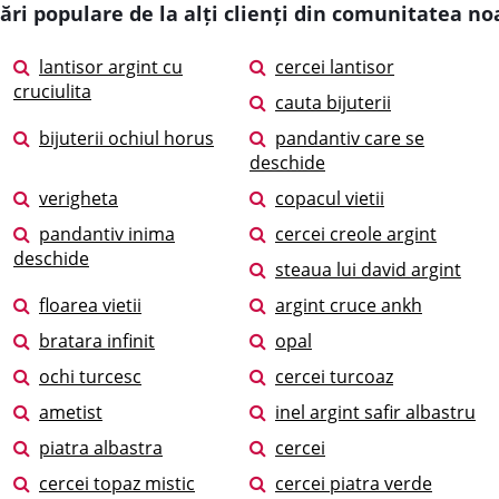
ări populare de la alți clienți din comunitatea no
lantisor argint cu
cercei lantisor
cruciulita
cauta bijuterii
bijuterii ochiul horus
pandantiv care se
deschide
verigheta
copacul vietii
pandantiv inima
cercei creole argint
deschide
steaua lui david argint
floarea vietii
argint cruce ankh
bratara infinit
opal
ochi turcesc
cercei turcoaz
ametist
inel argint safir albastru
piatra albastra
cercei
cercei topaz mistic
cercei piatra verde