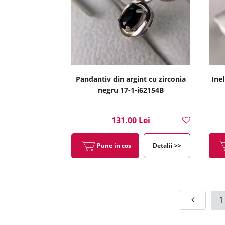
Pandantiv din argint cu zirconia
Inel
negru 17-1-i62154B
131.00 Lei
Pune in cos
Detalii >>
1