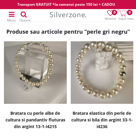
Transport GRATUIT *la comenzi peste 150 lei + CADOU
0
0
Wishlist
Coșul meu
Meniu
Căutare
Produse sau articole pentru “perle gri negru”
Bratara cu perle albe de
Bratara elastica din perle de
cultura si pandantiv fluturas
cultura si bila din argint 33-1-
din argint 13-1-i4215
i4236