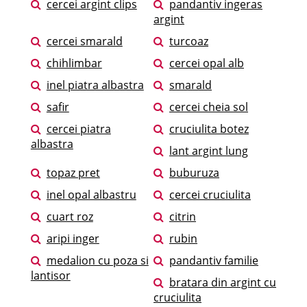
cercei argint clips
pandantiv ingeras
argint
cercei smarald
turcoaz
chihlimbar
cercei opal alb
inel piatra albastra
smarald
safir
cercei cheia sol
cercei piatra
cruciulita botez
albastra
lant argint lung
topaz pret
buburuza
inel opal albastru
cercei cruciulita
cuart roz
citrin
aripi inger
rubin
medalion cu poza si
pandantiv familie
lantisor
bratara din argint cu
cruciulita