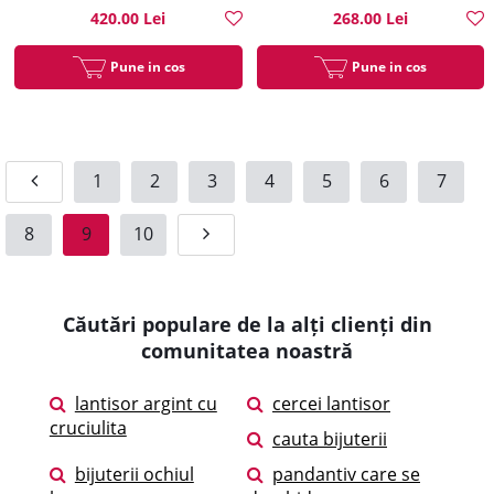
420.00 Lei
268.00 Lei
Pune in cos
Pune in cos
1
2
3
4
5
6
7
8
9
10
Căutări populare de la alți clienți din
comunitatea noastră
lantisor argint cu
cercei lantisor
cruciulita
cauta bijuterii
bijuterii ochiul
pandantiv care se