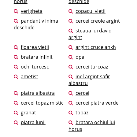
horus
deschide
verigheta
copacul vietii
pandantiv inima
cercei creole argint
deschide
steaua lui david
argint
floarea vietii
argint cruce ankh
bratara infinit
opal
ochi turcesc
cercei turcoaz
ametist
inel argint safir
albastru
piatra albastra
cercei
cercei topaz mistic
cercei piatra verde
granat
topaz
piatra lunii
bratara ochiul lui
horus