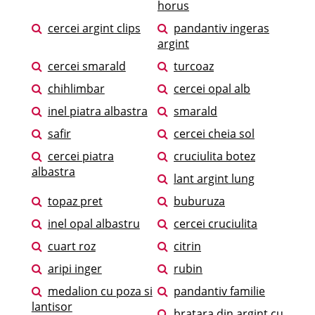
horus
cercei argint clips
pandantiv ingeras
argint
cercei smarald
turcoaz
chihlimbar
cercei opal alb
inel piatra albastra
smarald
safir
cercei cheia sol
cercei piatra
cruciulita botez
albastra
lant argint lung
topaz pret
buburuza
inel opal albastru
cercei cruciulita
cuart roz
citrin
aripi inger
rubin
medalion cu poza si
pandantiv familie
lantisor
bratara din argint cu