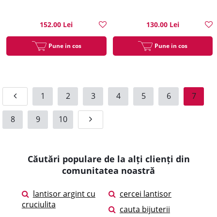
152.00 Lei
130.00 Lei
Pune in cos
Pune in cos
1
2
3
4
5
6
7
8
9
10
Căutări populare de la alți clienți din
comunitatea noastră
lantisor argint cu
cercei lantisor
cruciulita
cauta bijuterii