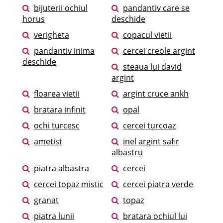
bijuterii ochiul
pandantiv care se
horus
deschide
verigheta
copacul vietii
pandantiv inima
cercei creole argint
deschide
steaua lui david
argint
floarea vietii
argint cruce ankh
bratara infinit
opal
ochi turcesc
cercei turcoaz
ametist
inel argint safir
albastru
piatra albastra
cercei
cercei topaz mistic
cercei piatra verde
granat
topaz
piatra lunii
bratara ochiul lui