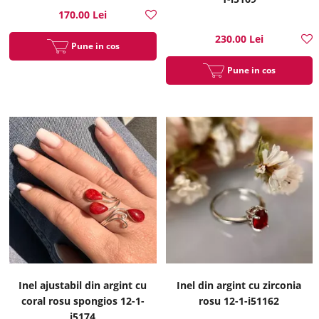
170.00 Lei
230.00 Lei
Pune in cos
Pune in cos
Inel ajustabil din argint cu
Inel din argint cu zirconia
coral rosu spongios 12-1-
rosu 12-1-i51162
i5174