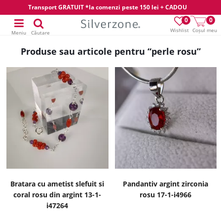
Transport GRATUIT *la comenzi peste 150 lei + CADOU
0
0
Wishlist
Coșul meu
Meniu
Căutare
Produse sau articole pentru “perle rosu”
Bratara cu ametist slefuit si
Pandantiv argint zirconia
coral rosu din argint 13-1-
rosu 17-1-i4966
i47264