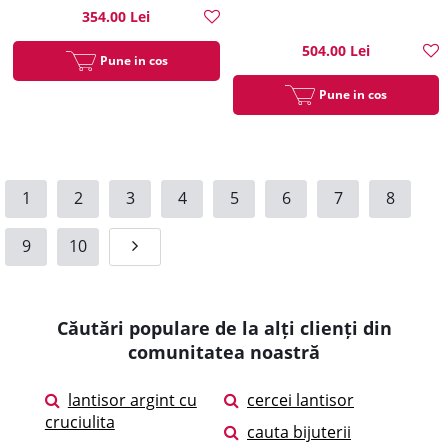
354.00 Lei
504.00 Lei
Pune in cos
Pune in cos
1
2
3
4
5
6
7
8
9
10
Căutări populare de la alți clienți din
comunitatea noastră
lantisor argint cu
cercei lantisor
cruciulita
cauta bijuterii