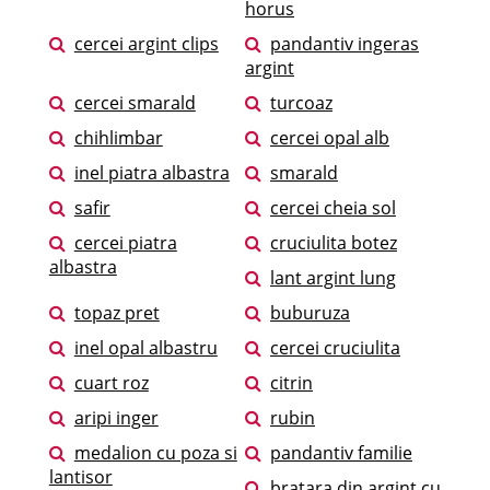
horus
cercei argint clips
pandantiv ingeras
argint
cercei smarald
turcoaz
chihlimbar
cercei opal alb
inel piatra albastra
smarald
safir
cercei cheia sol
cercei piatra
cruciulita botez
albastra
lant argint lung
topaz pret
buburuza
inel opal albastru
cercei cruciulita
cuart roz
citrin
aripi inger
rubin
medalion cu poza si
pandantiv familie
lantisor
bratara din argint cu