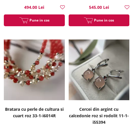
494.00 Lei
545.00 Lei
Pune in cos
Pune in cos
Bratara cu perle de cultura si
Cercei din argint cu
cuart roz 33-1-i6014R
calcedonie roz si rodolit 11-1-
i55394