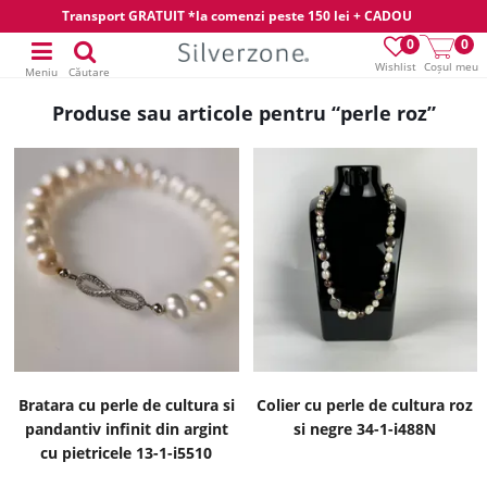
Transport GRATUIT *la comenzi peste 150 lei + CADOU
0
0
Wishlist
Coșul meu
Meniu
Căutare
Produse sau articole pentru “perle roz”
Bratara cu perle de cultura si
Colier cu perle de cultura roz
pandantiv infinit din argint
si negre 34-1-i488N
cu pietricele 13-1-i5510