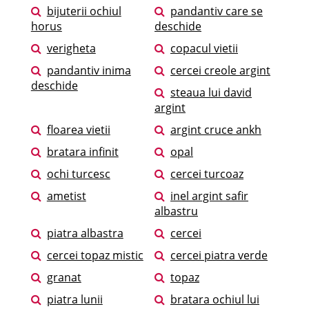
bijuterii ochiul
pandantiv care se
horus
deschide
verigheta
copacul vietii
pandantiv inima
cercei creole argint
deschide
steaua lui david
argint
floarea vietii
argint cruce ankh
bratara infinit
opal
ochi turcesc
cercei turcoaz
ametist
inel argint safir
albastru
piatra albastra
cercei
cercei topaz mistic
cercei piatra verde
granat
topaz
piatra lunii
bratara ochiul lui