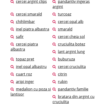
cercei argint clips
pandantiv ingeras
argint
cercei smarald
turcoaz
chihlimbar
cercei opal alb
inel piatra albastra
smarald
safir
cercei cheia sol
cercei piatra
cruciulita botez
albastra
lant argint lung
topaz pret
buburuza
inel opal albastru
cercei cruciulita
cuart roz
citrin
aripi inger
rubin
medalion cu poza si
pandantiv familie
lantisor
bratara din argint cu
cruciulita