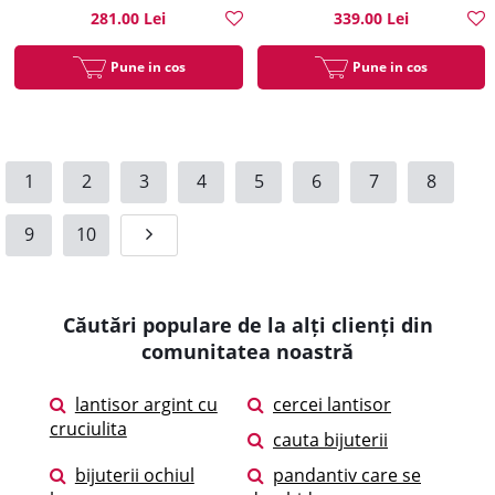
281.00 Lei
339.00 Lei
Pune in cos
Pune in cos
1
2
3
4
5
6
7
8
9
10
Căutări populare de la alți clienți din
comunitatea noastră
lantisor argint cu
cercei lantisor
cruciulita
cauta bijuterii
bijuterii ochiul
pandantiv care se