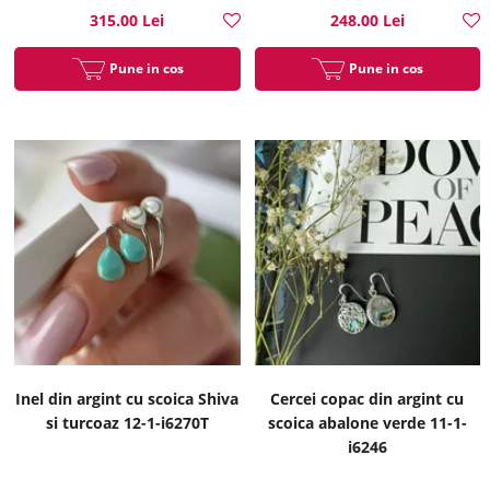
315.00 Lei
248.00 Lei
Pune in cos
Pune in cos
Inel din argint cu scoica Shiva
Cercei copac din argint cu
si turcoaz 12-1-i6270T
scoica abalone verde 11-1-
i6246