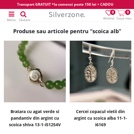
Transport GRATUIT *la comenzi peste 150 lei + CADOU
0
0
Wishlist
Coșul meu
Meniu
Căutare
Produse sau articole pentru “scoica alb”
Bratara cu agat verde si
Cercei copacul vietii din
pandantiv din argint cu
argint cu scoica alba 11-1-
scoica shiva 13-1-i51254V
i6169