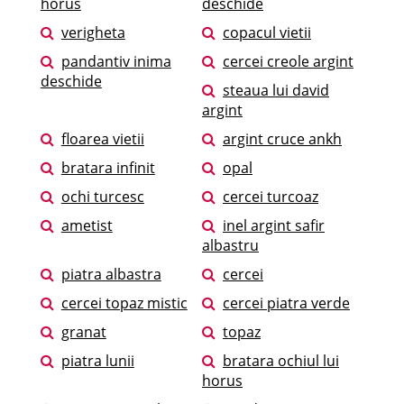
horus
deschide
verigheta
copacul vietii
pandantiv inima
cercei creole argint
deschide
steaua lui david
argint
floarea vietii
argint cruce ankh
bratara infinit
opal
ochi turcesc
cercei turcoaz
ametist
inel argint safir
albastru
piatra albastra
cercei
cercei topaz mistic
cercei piatra verde
granat
topaz
piatra lunii
bratara ochiul lui
horus