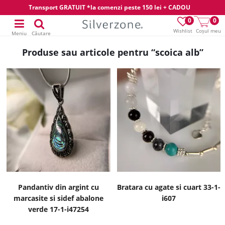
Transport GRATUIT *la comenzi peste 150 lei + CADOU
0
0
Wishlist
Coșul meu
Meniu
Căutare
Produse sau articole pentru “scoica alb”
Pandantiv din argint cu
Bratara cu agate si cuart 33-1-
marcasite si sidef abalone
i607
verde 17-1-i47254