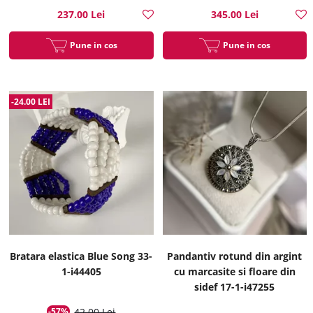
237.00 Lei
345.00 Lei
Pune in cos
Pune in cos
-24.00 LEI
Bratara elastica Blue Song 33-
Pandantiv rotund din argint
1-i44405
cu marcasite si floare din
sidef 17-1-i47255
-57%
42.00 Lei