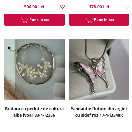
506.00 Lei
178.00 Lei
Pune in cos
Pune in cos
Bratara cu perlute de cultura
Pandantiv fluture din argint
albe ivoar 33-1-i2356
cu sidef roz 17-1-i3348R