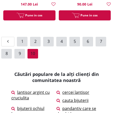
147.00 Lei
90.00 Lei
Pune in cos
Pune in cos
1
2
3
4
5
6
7
8
9
10
Căutări populare de la alți clienți din
comunitatea noastră
lantisor argint cu
cercei lantisor
cruciulita
cauta bijuterii
bijuterii ochiul
pandantiv care se