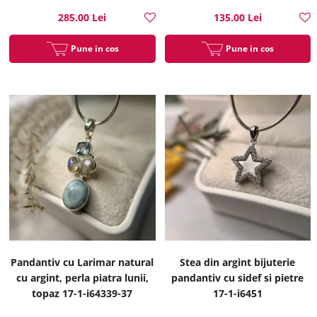
285.00 Lei
135.00 Lei
Pune in cos
Pune in cos
Pandantiv cu Larimar natural
Stea din argint bijuterie
cu argint, perla piatra lunii,
pandantiv cu sidef si pietre
topaz 17-1-i64339-37
17-1-i6451