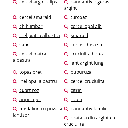
cercei argint clips
pandantiv ingeras
argint
cercei smarald
turcoaz
chihlimbar
cercei opal alb
inel piatra albastra
smarald
safir
cercei cheia sol
cercei piatra
cruciulita botez
albastra
lant argint lung
topaz pret
buburuza
inel opal albastru
cercei cruciulita
cuart roz
citrin
aripi inger
rubin
medalion cu poza si
pandantiv familie
lantisor
bratara din argint cu
cruciulita