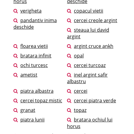
horus
deschide
verigheta
copacul vietii
pandantiv inima
cercei creole argint
deschide
steaua lui david
argint
floarea vietii
argint cruce ankh
bratara infinit
opal
ochi turcesc
cercei turcoaz
ametist
inel argint safir
albastru
piatra albastra
cercei
cercei topaz mistic
cercei piatra verde
granat
topaz
piatra lunii
bratara ochiul lui
horus