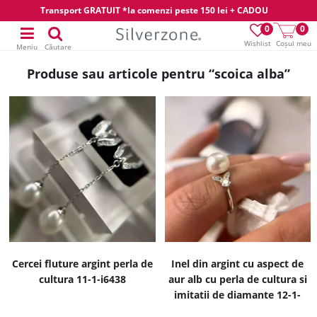
Transport GRATUIT *la comenzi peste 150 lei + CADOU
0
0
Wishlist
Coșul meu
Meniu
Căutare
Produse sau articole pentru “scoica alba”
Cercei fluture argint perla de
Inel din argint cu aspect de
cultura 11-1-i6438
aur alb cu perla de cultura si
imitatii de diamante 12-1-
i1815