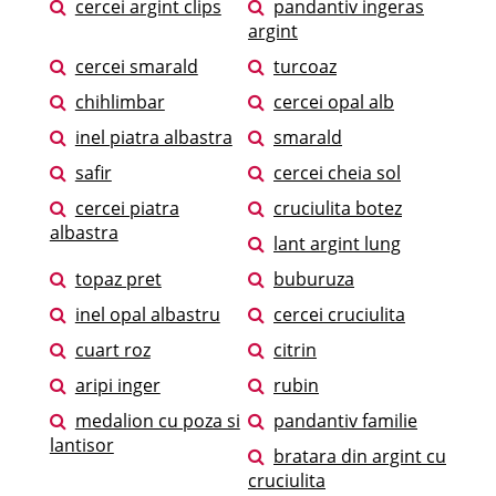
cercei argint clips
pandantiv ingeras
argint
cercei smarald
turcoaz
chihlimbar
cercei opal alb
inel piatra albastra
smarald
safir
cercei cheia sol
cercei piatra
cruciulita botez
albastra
lant argint lung
topaz pret
buburuza
inel opal albastru
cercei cruciulita
cuart roz
citrin
aripi inger
rubin
medalion cu poza si
pandantiv familie
lantisor
bratara din argint cu
cruciulita