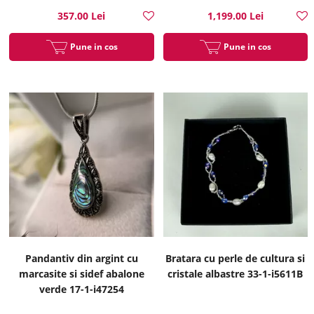
357.00 Lei
1,199.00 Lei
Pune in cos
Pune in cos
Pandantiv din argint cu
Bratara cu perle de cultura si
marcasite si sidef abalone
cristale albastre 33-1-i5611B
verde 17-1-i47254