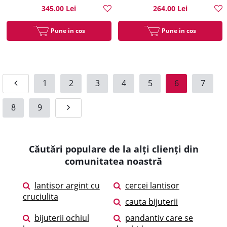
345.00 Lei
264.00 Lei
Pune in cos
Pune in cos
1
2
3
4
5
6
7
8
9
Căutări populare de la alți clienți din
comunitatea noastră
lantisor argint cu
cercei lantisor
cruciulita
cauta bijuterii
bijuterii ochiul
pandantiv care se