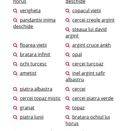
horus
deschide
verigheta
copacul vietii
pandantiv inima
cercei creole argint
deschide
steaua lui david
argint
floarea vietii
argint cruce ankh
bratara infinit
opal
ochi turcesc
cercei turcoaz
ametist
inel argint safir
albastru
piatra albastra
cercei
cercei topaz mistic
cercei piatra verde
granat
topaz
piatra lunii
bratara ochiul lui
horus