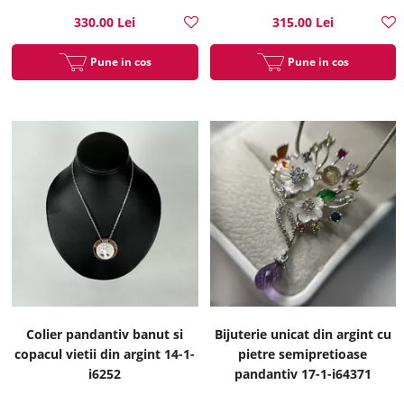
330.00 Lei
315.00 Lei
Pune in cos
Pune in cos
Colier pandantiv banut si
Bijuterie unicat din argint cu
copacul vietii din argint 14-1-
pietre semipretioase
i6252
pandantiv 17-1-i64371