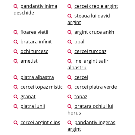
pandantiv inima
cercei creole argint
deschide
steaua lui david
argint
floarea vietii
argint cruce ankh
bratara infinit
opal
ochi turcesc
cercei turcoaz
ametist
inel argint safir
albastru
piatra albastra
cercei
cercei topaz mistic
cercei piatra verde
granat
topaz
piatra lunii
bratara ochiul lui
horus
cercei argint clips
pandantiv ingeras
argint