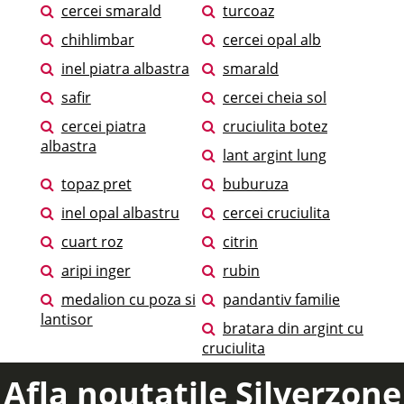
cercei smarald
turcoaz
chihlimbar
cercei opal alb
inel piatra albastra
smarald
safir
cercei cheia sol
cercei piatra
cruciulita botez
albastra
lant argint lung
topaz pret
buburuza
inel opal albastru
cercei cruciulita
cuart roz
citrin
aripi inger
rubin
medalion cu poza si
pandantiv familie
lantisor
bratara din argint cu
cruciulita
Afla noutatile Silverzone