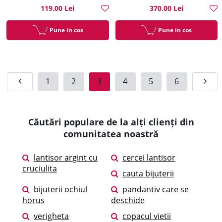
119.00 Lei
370.00 Lei
Pune in cos
Pune in cos
1
2
3
4
5
6
Căutări populare de la alți clienți din
comunitatea noastră
lantisor argint cu
cercei lantisor
cruciulita
cauta bijuterii
bijuterii ochiul
pandantiv care se
horus
deschide
verigheta
copacul vietii