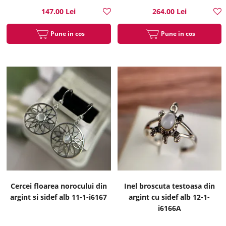
147.00 Lei
264.00 Lei
Pune in cos
Pune in cos
Cercei floarea norocului din
Inel broscuta testoasa din
argint si sidef alb 11-1-i6167
argint cu sidef alb 12-1-
i6166A