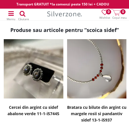
Transport GRATUIT *la comenzi peste 150 lei + CADOU
0
0
Wishlist
Coșul meu
Meniu
Căutare
Produse sau articole pentru “scoica sidef”
Cercei din argint cu sidef
Bratara cu bilute din argint cu
abalone verde 11-1-i57445
margele rosii si pandantiv
sidef 13-1-i5937