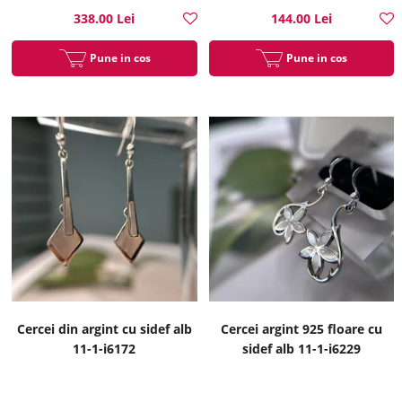
338.00 Lei
144.00 Lei
Pune in cos
Pune in cos
Cercei din argint cu sidef alb
Cercei argint 925 floare cu
11-1-i6172
sidef alb 11-1-i6229