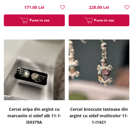
171.00 Lei
228.00 Lei
Pune in cos
Pune in cos
Cercei aripa din argint cu
Cercei broscute testoase din
marcasite si sidef alb 11-1-
argint cu sidef multicolor 11-
i59379A
1-i1421