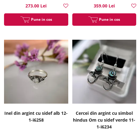
273.00 Lei
359.00 Lei
Pune in cos
Pune in cos
Inel din argint cu sidef alb 12-
Cercei din argint cu simbol
1-i6258
hindus Om cu sidef verde 11-
1-i6234