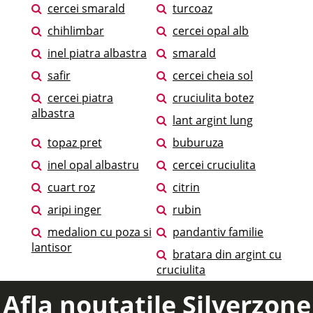
cercei smarald
turcoaz
chihlimbar
cercei opal alb
inel piatra albastra
smarald
safir
cercei cheia sol
cercei piatra
cruciulita botez
albastra
lant argint lung
topaz pret
buburuza
inel opal albastru
cercei cruciulita
cuart roz
citrin
aripi inger
rubin
medalion cu poza si
pandantiv familie
lantisor
bratara din argint cu
cruciulita
Afla noutatile Silverzone