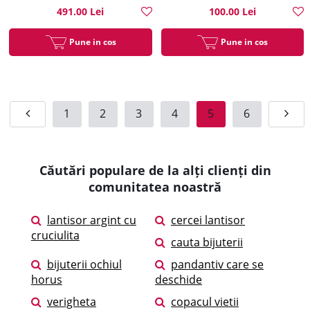
491.00 Lei
100.00 Lei
Pune in cos
Pune in cos
1
2
3
4
5
6
Căutări populare de la alți clienți din
comunitatea noastră
lantisor argint cu
cercei lantisor
cruciulita
cauta bijuterii
bijuterii ochiul
pandantiv care se
horus
deschide
verigheta
copacul vietii