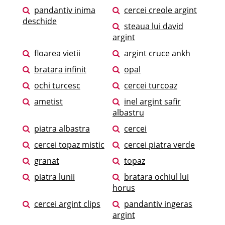
pandantiv inima
cercei creole argint
deschide
steaua lui david
argint
floarea vietii
argint cruce ankh
bratara infinit
opal
ochi turcesc
cercei turcoaz
ametist
inel argint safir
albastru
piatra albastra
cercei
cercei topaz mistic
cercei piatra verde
granat
topaz
piatra lunii
bratara ochiul lui
horus
cercei argint clips
pandantiv ingeras
argint