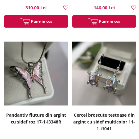
310.00 Lei
146.00 Lei
Pune in cos
Pune in cos
Pandantiv fluture din argint
Cercei broscute testoase din
cu sidef roz 17-1-i3348R
argint cu sidef multicolor 11-
1-i1041