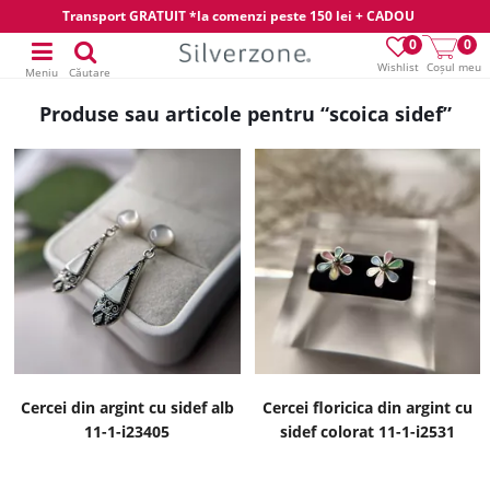
Transport GRATUIT *la comenzi peste 150 lei + CADOU
0
0
Wishlist
Coșul meu
Meniu
Căutare
Produse sau articole pentru “scoica sidef”
Cercei din argint cu sidef alb
Cercei floricica din argint cu
11-1-i23405
sidef colorat 11-1-i2531