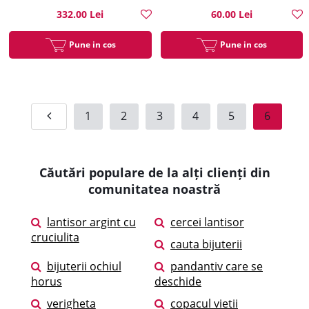
332.00 Lei
60.00 Lei
Pune in cos
Pune in cos
1
2
3
4
5
6
Căutări populare de la alți clienți din
comunitatea noastră
lantisor argint cu
cercei lantisor
cruciulita
cauta bijuterii
bijuterii ochiul
pandantiv care se
horus
deschide
verigheta
copacul vietii