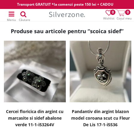
Transport GRATUIT *la comenzi peste 150 lei + CADOU
0
0
Wishlist
Coșul meu
Meniu
Căutare
Produse sau articole pentru “scoica sidef”
Cercei floricica din argint cu
Pandantiv din argint blazon
marcasite si sidef abalone
model coroana scut cu Fleur
verde 11-1-i53264V
De Lis 17-1-i5536