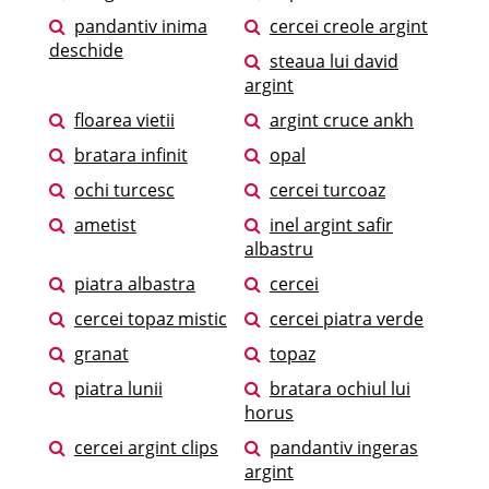
pandantiv inima
cercei creole argint
deschide
steaua lui david
argint
floarea vietii
argint cruce ankh
bratara infinit
opal
ochi turcesc
cercei turcoaz
ametist
inel argint safir
albastru
piatra albastra
cercei
cercei topaz mistic
cercei piatra verde
granat
topaz
piatra lunii
bratara ochiul lui
horus
cercei argint clips
pandantiv ingeras
argint