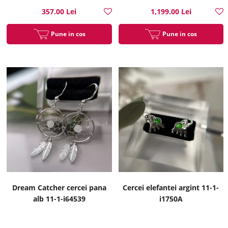
357.00 Lei
1,199.00 Lei
Pune in cos
Pune in cos
Dream Catcher cercei pana
Cercei elefantei argint 11-1-
alb 11-1-i64539
i1750A