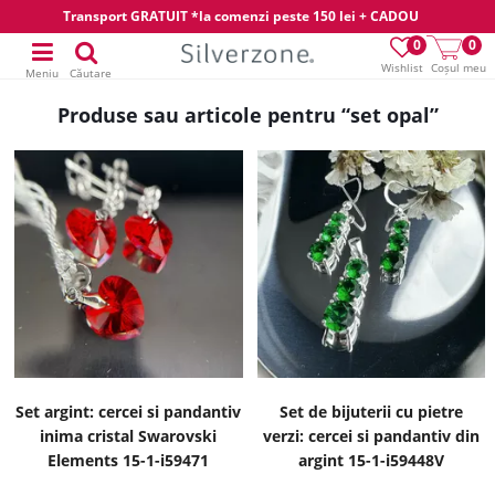
Transport GRATUIT *la comenzi peste 150 lei + CADOU
0
0
Wishlist
Coșul meu
Meniu
Căutare
Produse sau articole pentru “set opal”
Set argint: cercei si pandantiv
Set de bijuterii cu pietre
inima cristal Swarovski
verzi: cercei si pandantiv din
Elements 15-1-i59471
argint 15-1-i59448V