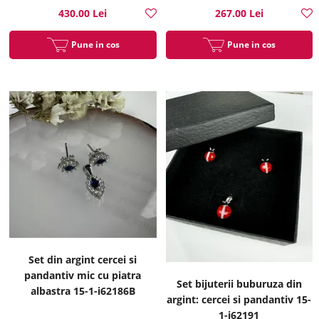
430.00 Lei
267.00 Lei
Pune in cos
Pune in cos
Set din argint cercei si
pandantiv mic cu piatra
Set bijuterii buburuza din
albastra 15-1-i62186B
argint: cercei si pandantiv 15-
1-i62191