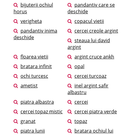
bijuterii ochiul
pandantiv care se
horus
deschide
verigheta
copacul vietii
pandantiv inima
cercei creole argint
deschide
steaua lui david
argint
floarea vietii
argint cruce ankh
bratara infinit
opal
ochi turcesc
cercei turcoaz
ametist
inel argint safir
albastru
piatra albastra
cercei
cercei topaz mistic
cercei piatra verde
granat
topaz
piatra lunii
bratara ochiul lui