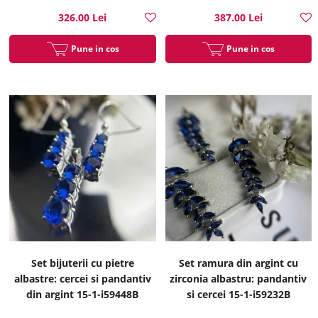
326.00 Lei
387.00 Lei
Pune in cos
Pune in cos
Set bijuterii cu pietre
Set ramura din argint cu
albastre: cercei si pandantiv
zirconia albastru: pandantiv
din argint 15-1-i59448B
si cercei 15-1-i59232B