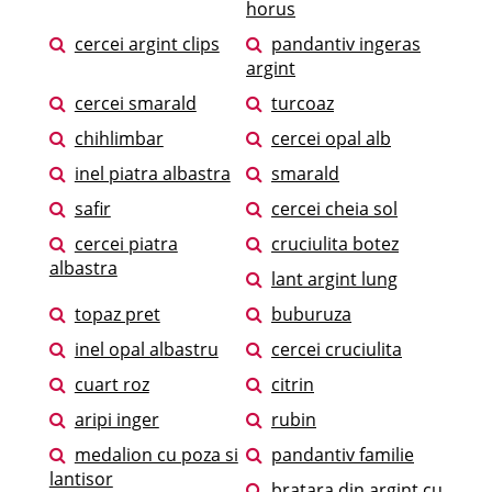
horus
cercei argint clips
pandantiv ingeras
argint
cercei smarald
turcoaz
chihlimbar
cercei opal alb
inel piatra albastra
smarald
safir
cercei cheia sol
cercei piatra
cruciulita botez
albastra
lant argint lung
topaz pret
buburuza
inel opal albastru
cercei cruciulita
cuart roz
citrin
aripi inger
rubin
medalion cu poza si
pandantiv familie
lantisor
bratara din argint cu