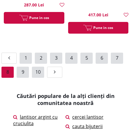
287.00 Lei
417.00 Lei
Pune in cos
Pune in cos
1
2
3
4
5
6
7
8
9
10
Căutări populare de la alți clienți din
comunitatea noastră
lantisor argint cu
cercei lantisor
cruciulita
cauta bijuterii