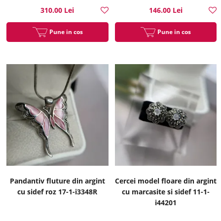
310.00 Lei
146.00 Lei
Pune in cos
Pune in cos
Pandantiv fluture din argint
Cercei model floare din argint
cu sidef roz 17-1-i3348R
cu marcasite si sidef 11-1-
i44201