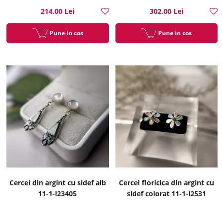
214.00 Lei
302.00 Lei
Pune in cos
Pune in cos
Cercei din argint cu sidef alb
Cercei floricica din argint cu
11-1-i23405
sidef colorat 11-1-i2531