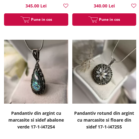
345.00 Lei
340.00 Lei
Pune in cos
Pune in cos
Pandantiv din argint cu
Pandantiv rotund din argint
marcasite si sidef abalone
cu marcasite si floare din
verde 17-1-i47254
sidef 17-1-i47255