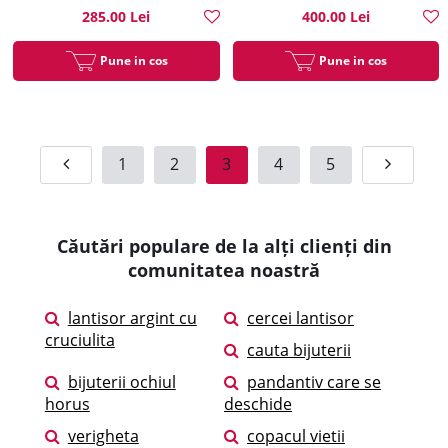
285.00 Lei
400.00 Lei
Pune in cos
Pune in cos
1
2
3
4
5
Căutări populare de la alți clienți din
comunitatea noastră
lantisor argint cu
cercei lantisor
cruciulita
cauta bijuterii
bijuterii ochiul
pandantiv care se
horus
deschide
verigheta
copacul vietii