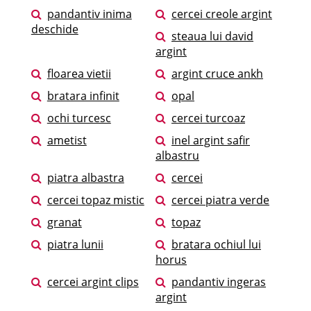
pandantiv inima
cercei creole argint
deschide
steaua lui david
argint
floarea vietii
argint cruce ankh
bratara infinit
opal
ochi turcesc
cercei turcoaz
ametist
inel argint safir
albastru
piatra albastra
cercei
cercei topaz mistic
cercei piatra verde
granat
topaz
piatra lunii
bratara ochiul lui
horus
cercei argint clips
pandantiv ingeras
argint