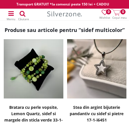
Transport GRATUIT *la comenzi peste 150 lei + CADOU
0
0
Wishlist
Coșul meu
Meniu
Căutare
Produse sau articole pentru “sidef multicolor”
Bratara cu perle vopsite,
Stea din argint bijuterie
Lemon Quartz, sidef si
pandantiv cu sidef si pietre
margele din sticla verde 33-1-
17-1-i6451
i1670