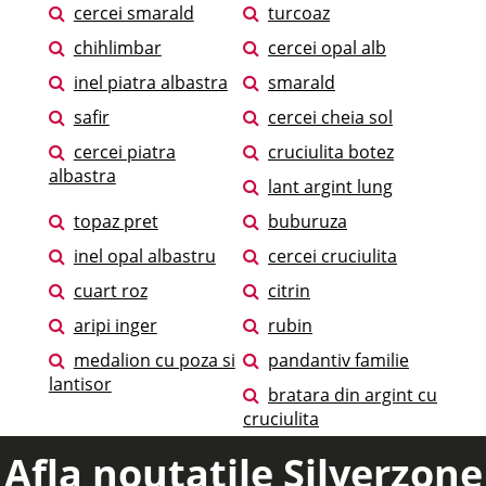
cercei smarald
turcoaz
chihlimbar
cercei opal alb
inel piatra albastra
smarald
safir
cercei cheia sol
cercei piatra
cruciulita botez
albastra
lant argint lung
topaz pret
buburuza
inel opal albastru
cercei cruciulita
cuart roz
citrin
aripi inger
rubin
medalion cu poza si
pandantiv familie
lantisor
bratara din argint cu
cruciulita
Afla noutatile Silverzone