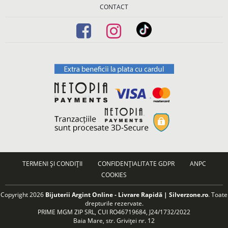
CONTACT
TERMENI ȘI CONDIȚII
CONFIDENȚIALITATE GDPR
ANPC
COOKIES
Copyright 2026
Bijuterii Argint Online - Livrare Rapidă | Silverzone.ro
. Toate
drepturile rezervate.
PRIME MGM ZIP SRL, CUI RO46719684, J24/1732/2022
Baia Mare, str. Griviței nr. 12