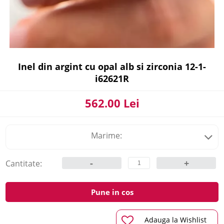
Inel din argint cu opal alb si zirconia 12-1-
i62621R
562.00 Lei
Marime:
-
+
Cantitate:
Pune in cos
Adauga la Wishlist