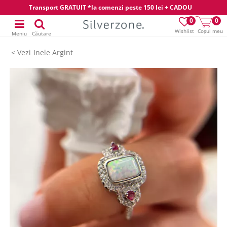
Transport GRATUIT *la comenzi peste 150 lei + CADOU
0
0
Wishlist
Coșul meu
Meniu
Căutare
Inele Argint