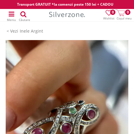
Transport GRATUIT *la comenzi peste 150 lei + CADOU
0
0
Wishlist
Coșul meu
Meniu
Căutare
Inele Argint