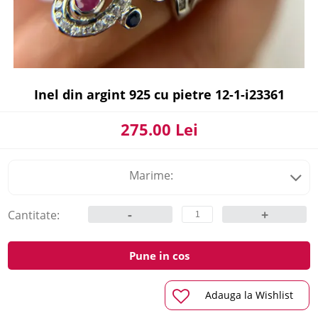
Inel din argint 925 cu pietre 12-1-i23361
275.00 Lei
Marime:
-
+
Cantitate:
Pune in cos
Adauga la Wishlist