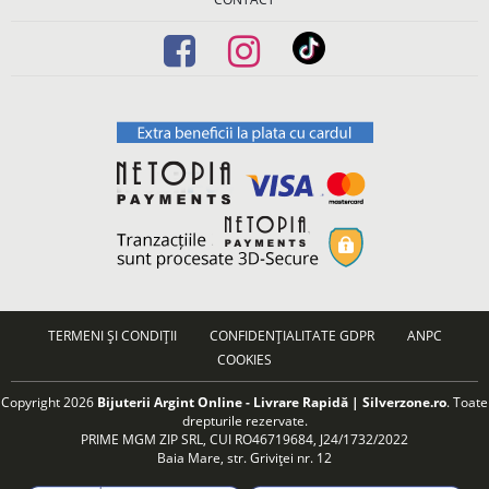
TERMENI ȘI CONDIȚII
CONFIDENȚIALITATE GDPR
ANPC
COOKIES
Copyright 2026
Bijuterii Argint Online - Livrare Rapidă | Silverzone.ro
. Toate
drepturile rezervate.
PRIME MGM ZIP SRL, CUI RO46719684, J24/1732/2022
Baia Mare, str. Griviței nr. 12