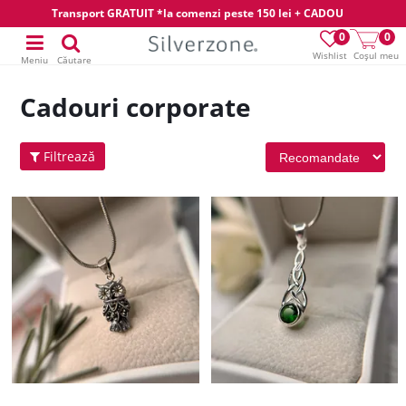
Transport GRATUIT *la comenzi peste 150 lei + CADOU
0
0
Wishlist
Coșul meu
Meniu
Căutare
Cadouri corporate
Filtrează