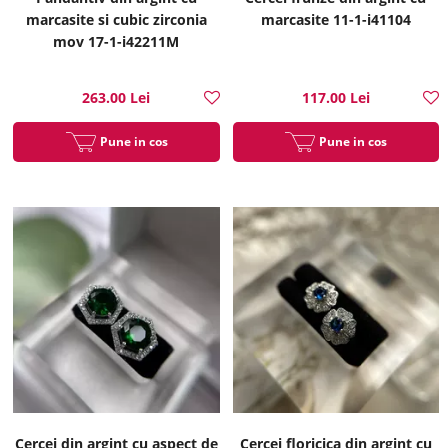
marcasite si cubic zirconia
marcasite 11-1-i41104
mov 17-1-i42211M
263.00 Lei
117.00 Lei
Pune in cos
Pune in cos
Cercei din argint cu aspect de
Cercei floricica din argint cu