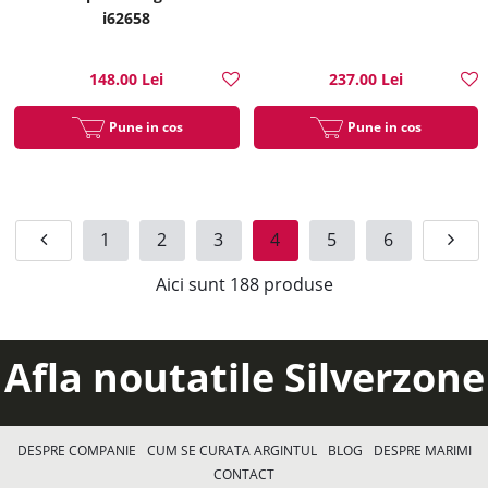
i62658
148.00 Lei
237.00 Lei
Pune in cos
Pune in cos
1
2
3
4
5
6
Aici sunt
188
produse
Afla noutatile Silverzone
DESPRE COMPANIE
CUM SE CURATA ARGINTUL
BLOG
DESPRE MARIMI
CONTACT