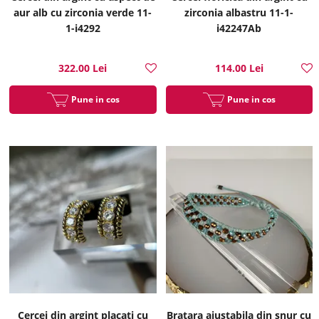
aur alb cu zirconia verde 11-
zirconia albastru 11-1-
1-i4292
i42247Ab
322.00 Lei
114.00 Lei
Pune in cos
Pune in cos
Cercei din argint placati cu
Bratara ajustabila din snur cu