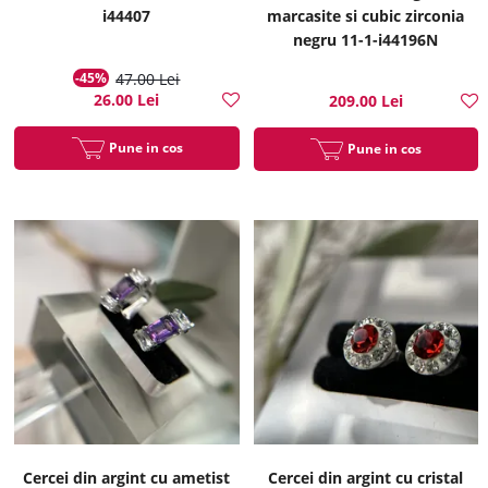
i44407
marcasite si cubic zirconia
negru 11-1-i44196N
-45%
47.00 Lei
26.00 Lei
209.00 Lei
Pune in cos
Pune in cos
Cercei din argint cu ametist
Cercei din argint cu cristal