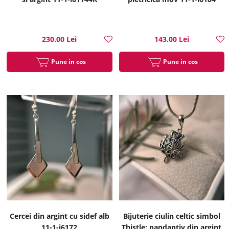
230.00 Lei
143.00 Lei
Pune in cos
Pune in cos
Cercei din argint cu sidef alb
Bijuterie ciulin celtic simbol
11-1-i6172
Thistle: pandantiv din argint