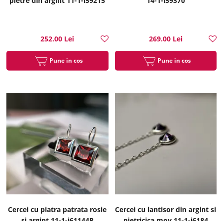
pietre din argint 11-1-i59215
14-1-i59370
252.00 Lei
269.00 Lei
Pune in cos
Pune in cos
Cercei cu piatra patrata rosie
Cercei cu lantisor din argint si
si argint 11-1-i61144R
pietricica mov 11-1-i6184