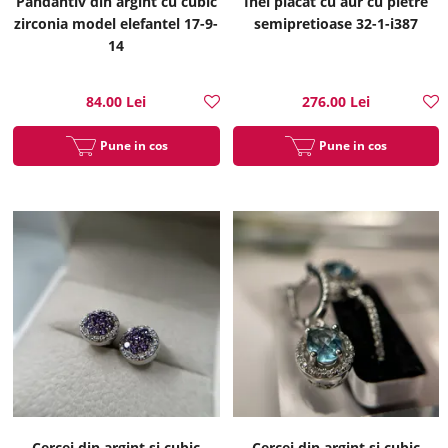
Pandantiv din argint cu cubic
Inel placat cu aur cu pietre
zirconia model elefantel 17-9-
semipretioase 32-1-i387
14
84.00 Lei
276.00 Lei
Pune in cos
Pune in cos
Cercei din argint si cubic
Cercei din argint si cubic