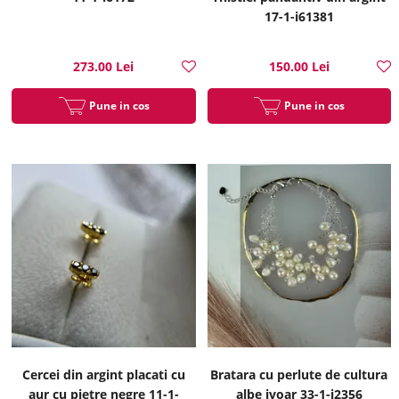
17-1-i61381
273.00 Lei
150.00 Lei
Pune in cos
Pune in cos
Cercei din argint placati cu
Bratara cu perlute de cultura
aur cu pietre negre 11-1-
albe ivoar 33-1-i2356