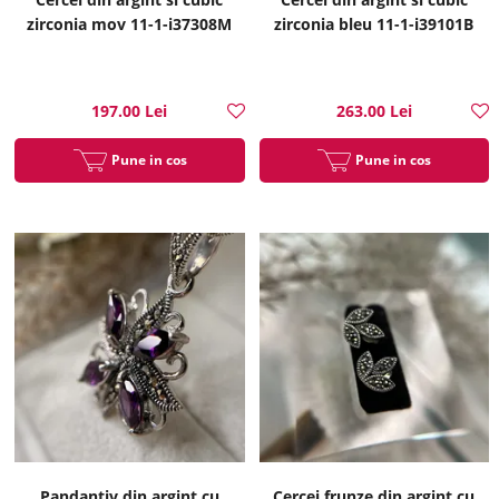
zirconia mov 11-1-i37308M
zirconia bleu 11-1-i39101B
197.00 Lei
263.00 Lei
Pune in cos
Pune in cos
Pandantiv din argint cu
Cercei frunze din argint cu