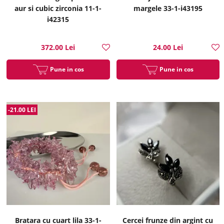
aur si cubic zirconia 11-1-
margele 33-1-i43195
i42315
372.00 Lei
24.00 Lei
Pune in cos
Pune in cos
-21.00 LEI
Bratara cu cuart lila 33-1-
Cercei frunze din argint cu