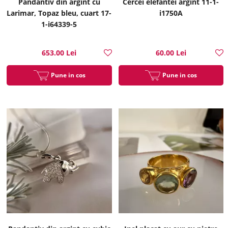
Pandantiv din argint cu
Cercei elefantei argint 11-1-
Larimar, Topaz bleu, cuart 17-
i1750A
1-i64339-5
653.00 Lei
60.00 Lei
Pune in cos
Pune in cos