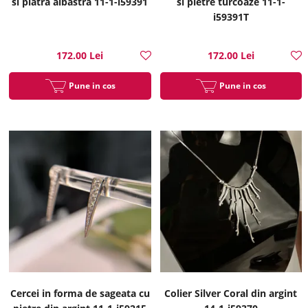
si piatra albastra 11-1-i59391
si pietre turcoaze 11-1-
i59391T
172.00 Lei
172.00 Lei
Pune in cos
Pune in cos
Cercei in forma de sageata cu
Colier Silver Coral din argint