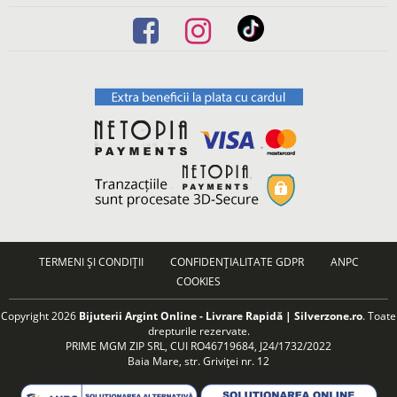
TERMENI ȘI CONDIȚII
CONFIDENȚIALITATE GDPR
ANPC
COOKIES
Copyright 2026
Bijuterii Argint Online - Livrare Rapidă | Silverzone.ro
. Toate
drepturile rezervate.
PRIME MGM ZIP SRL, CUI RO46719684, J24/1732/2022
Baia Mare, str. Griviței nr. 12