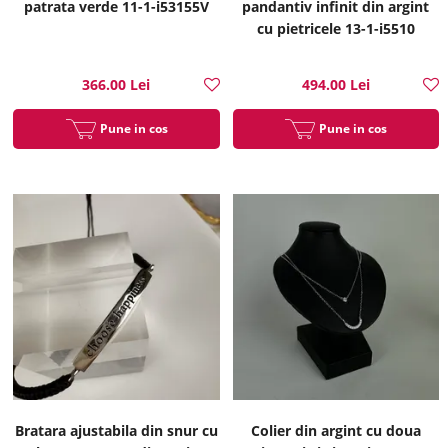
patrata verde 11-1-i53155V
pandantiv infinit din argint
cu pietricele 13-1-i5510
366.00 Lei
494.00 Lei
Pune in cos
Pune in cos
Bratara ajustabila din snur cu
Colier din argint cu doua