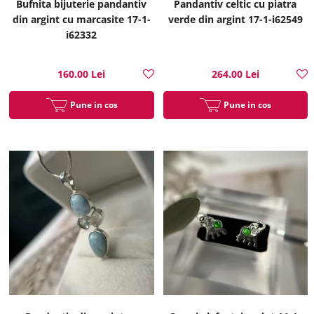
Bufnita bijuterie pandantiv
Pandantiv celtic cu piatra
din argint cu marcasite 17-1-
verde din argint 17-1-i62549
i62332
160.00 Lei
264.00 Lei
Pune in cos
Pune in cos