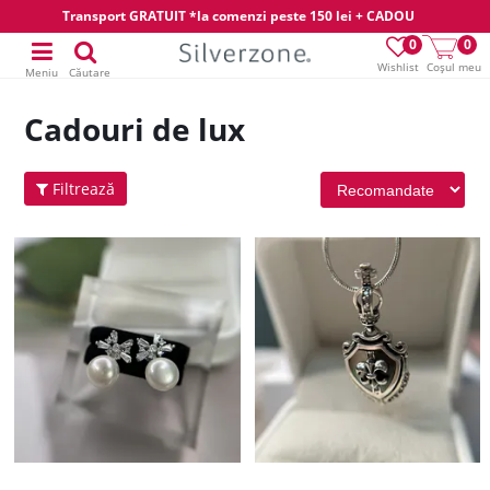
Transport GRATUIT *la comenzi peste 150 lei + CADOU
0
0
Wishlist
Coșul meu
Meniu
Căutare
Cadouri de lux
Filtrează