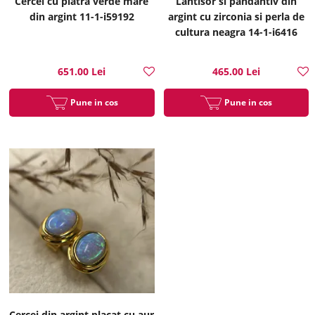
Cercei cu piatra verde mare
Lantisor si pandantiv din
din argint 11-1-i59192
argint cu zirconia si perla de
cultura neagra 14-1-i6416
651.00 Lei
465.00 Lei
Pune in cos
Pune in cos
Cercei din argint placat cu aur