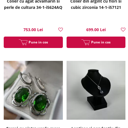
Colier cu agat acvamarin si
Colier din argint cu flori si
perle de cultura 34-1-i5624AQ
cubic zirconia 14-1-i57121
753.00 Lei
699.00 Lei
Pune in cos
Pune in cos