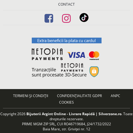
CONTACT
TERMENI ȘI CONDIȚII
CONFIDENȚIALITATE GDPR
ANPC
COOKIES
Copyright 2026
Bijuterii Argint Online - Livrare Rapidă | Silverzone.ro
. Toate
drepturile rezervate.
PRIME MGM ZIP SRL, CUI RO46719684, J24/1732/2022
Baia Mare, str. Griviței nr. 12