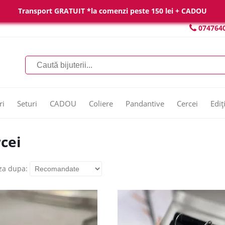
Transport GRATUIT *la comenzi peste 150 lei + CADOU
074764
ri
Seturi
CADOU
Coliere
Pandantive
Cercei
Ediț
cei
za dupa: