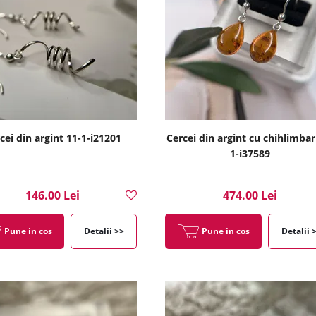
cei din argint 11-1-i21201
Cercei din argint cu chihlimbar
1-i37589
146.00 Lei
474.00 Lei
Pune in cos
Detalii >>
Pune in cos
Detalii 