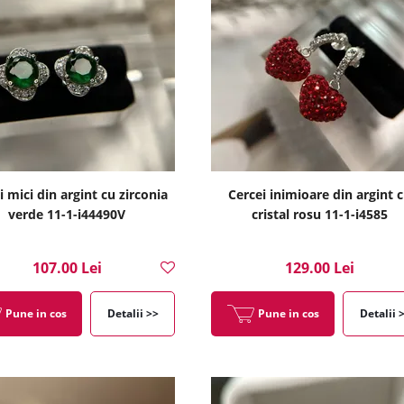
i mici din argint cu zirconia
Cercei inimioare din argint 
verde 11-1-i44490V
cristal rosu 11-1-i4585
107.00 Lei
129.00 Lei
Pune in cos
Detalii >>
Pune in cos
Detalii 