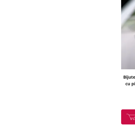
Bijute
cu p