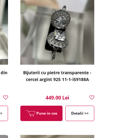
 din
Bijuterii cu pietre transparente -
cercei argint 925 11-1-i59188A
449.00 Lei
>>
Pune in cos
Detalii >>