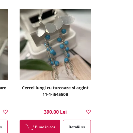
are
Cercei lungi cu turcoaze si argint
11-1-i64550B
390.00 Lei
>>
Pune in cos
Detalii >>