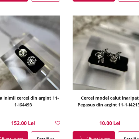
 inimii cercei din argint 11-
Cercei model calut inaripat
1-i64493
Pegasus din argint 11-1-i421
152.00 Lei
10.00 Lei
Pune in cos
Detalii >>
Pune in cos
Detalii 