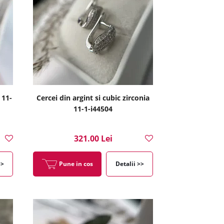
 11-
Cercei din argint si cubic zirconia
11-1-i44504
321.00 Lei
>>
Pune in cos
Detalii >>