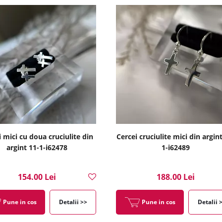
i mici cu doua cruciulite din
Cercei cruciulite mici din argint
argint 11-1-i62478
1-i62489
154.00 Lei
188.00 Lei
Pune in cos
Detalii >>
Pune in cos
Detalii 