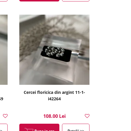
Cercei floricica din argint 11-1-
59
i42264
108.00 Lei
>>
Pune in cos
Detalii >>