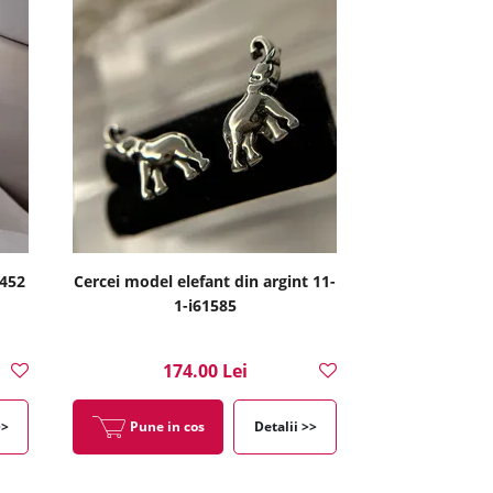
1452
Cercei model elefant din argint 11-
1-i61585
174.00 Lei
>>
Pune in cos
Detalii >>