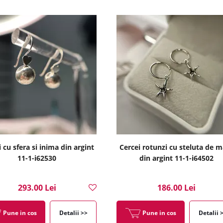
 cu sfera si inima din argint
Cercei rotunzi cu steluta de m
11-1-i62530
din argint 11-1-i64502
293.00 Lei
186.00 Lei
Pune in cos
Detalii >>
Pune in cos
Detalii 