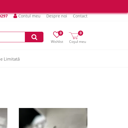
0297
Contul meu
Despre noi
Contact
0
0
Wishlist
Coșul meu
ie Limitată