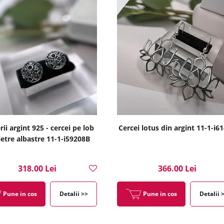
rii argint 925 - cercei pe lob
Cercei lotus din argint 11-1-i6
ietre albastre 11-1-i59208B
318.00 Lei
366.00 Lei
Pune in cos
Detalii >>
Pune in cos
Detalii 