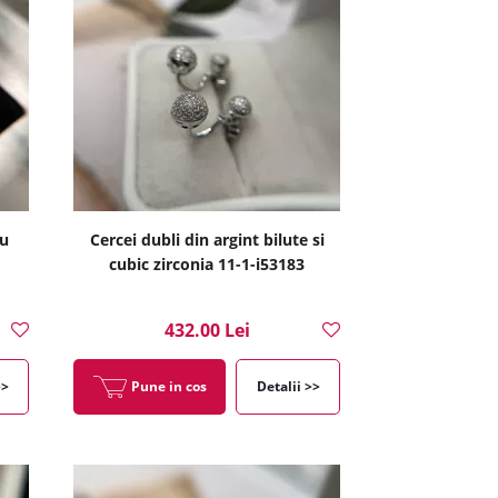
cu
Cercei dubli din argint bilute si
cubic zirconia 11-1-i53183
432.00 Lei
>>
Pune in cos
Detalii >>