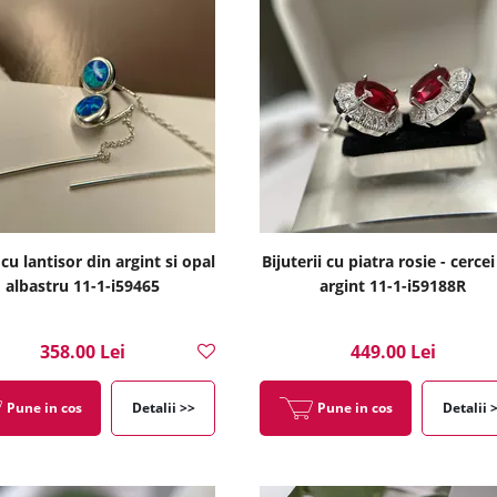
cu lantisor din argint si opal
Bijuterii cu piatra rosie - cercei
albastru 11-1-i59465
argint 11-1-i59188R
358.00 Lei
449.00 Lei
Pune in cos
Detalii >>
Pune in cos
Detalii 