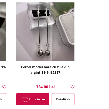
 11-
Cercei model bara cu bila din
argint 11-1-i62517
324.00 Lei
>>
Pune in cos
Detalii >>