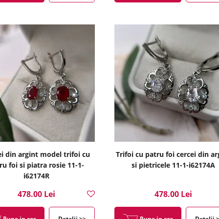
i din argint model trifoi cu
Trifoi cu patru foi cercei din ar
ru foi si piatra rosie 11-1-
si pietricele 11-1-i62174A
i62174R
478.00 Lei
478.00 Lei
Pune in cos
Detalii >>
Pune in cos
Detalii 