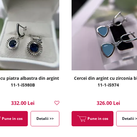
 cu piatra albastra din argint
Cercei din argint cu zirconia b
11-1-i5980B
11-1-i5974
332.00 Lei
326.00 Lei
Pune in cos
Detalii >>
Pune in cos
Detalii 