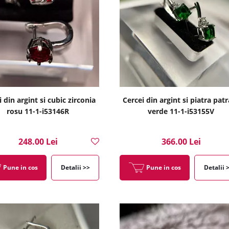
 din argint si cubic zirconia
Cercei din argint si piatra pat
rosu 11-1-i53146R
verde 11-1-i53155V
248.00 Lei
366.00 Lei
Pune in cos
Detalii >>
Pune in cos
Detalii 