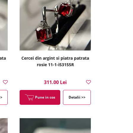
rata
Cercei din argint si piatra patrata
rosie 11-1-i53155R
311.00 Lei
>>
Pune in cos
Detalii >>