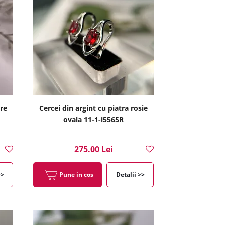
tre
Cercei din argint cu piatra rosie
ovala 11-1-i5565R
275.00 Lei
>>
Pune in cos
Detalii >>