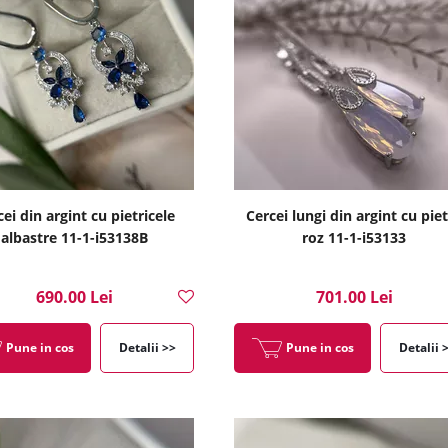
ei din argint cu pietricele
Cercei lungi din argint cu pie
albastre 11-1-i53138B
roz 11-1-i53133
690.00 Lei
701.00 Lei
Pune in cos
Detalii >>
Pune in cos
Detalii 