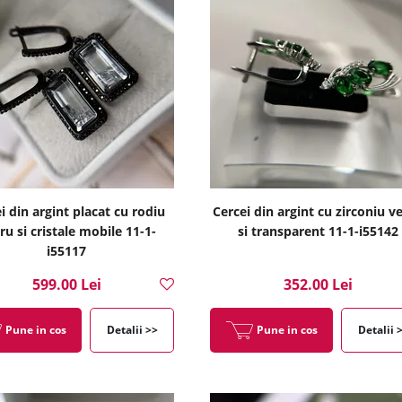
i din argint placat cu rodiu
Cercei din argint cu zirconiu v
ru si cristale mobile 11-1-
si transparent 11-1-i55142
i55117
599.00 Lei
352.00 Lei
Pune in cos
Detalii >>
Pune in cos
Detalii 