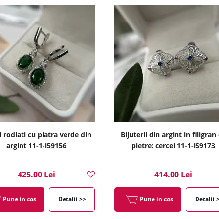
i rodiati cu piatra verde din
Bijuterii din argint in filigran
argint 11-1-i59156
pietre: cercei 11-1-i59173
425.00 Lei
414.00 Lei
Pune in cos
Detalii >>
Pune in cos
Detalii 