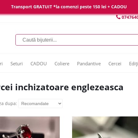
Transport GRATUIT *la comenzi peste 150 lei + CADOU
074764
ri
Seturi
CADOU
Coliere
Pandantive
Cercei
Ediț
cei inchizatoare englezeasca
za dupa: