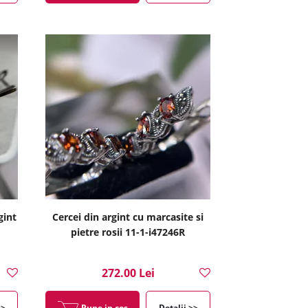
gint
Cercei din argint cu marcasite si
pietre rosii 11-1-i47246R
272.00 Lei
>>
Pune in cos
Detalii >>