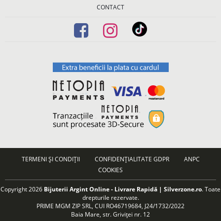
CONTACT
TERMENI ȘI CONDIȚII
CONFIDENȚIALITATE GDPR
ANPC
COOKIES
Copyright 2026
Bijuterii Argint Online - Livrare Rapidă | Silverzone.ro
. Toate
drepturile rezervate.
PRIME MGM ZIP SRL, CUI RO46719684, J24/1732/2022
Baia Mare, str. Griviței nr. 12