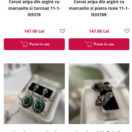
Cercei aripa din argint cu
Cercei aripa din argint cu
marcasite si turcoaz 11-1-
marcasite si piatra rosie 11-1-
i59378
i59378R
147.00 Lei
147.00 Lei
Pune in cos
Pune in cos