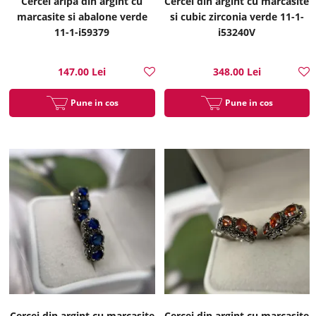
Cercei aripa din argint cu
Cercei din argint cu marcasite
marcasite si abalone verde
si cubic zirconia verde 11-1-
11-1-i59379
i53240V
147.00 Lei
348.00 Lei
Pune in cos
Pune in cos
Cercei din argint cu marcasite
Cercei din argint cu marcasite