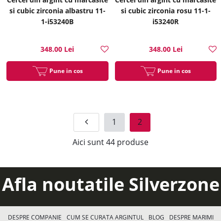
si cubic zirconia albastru 11-
si cubic zirconia rosu 11-1-
1-i53240B
i53240R
348.00 Lei
348.00 Lei
Pune in cos
Pune in cos
1
2
Aici sunt
44
produse
Afla noutatile Silverzone
DESPRE COMPANIE
CUM SE CURATA ARGINTUL
BLOG
DESPRE MARIMI