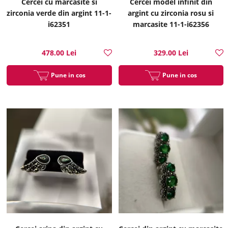
Cercei cu marcasite si
Cercei model infinit din
zirconia verde din argint 11-1-
argint cu zirconia rosu si
i62351
marcasite 11-1-i62356
478.00 Lei
329.00 Lei
Pune in cos
Pune in cos