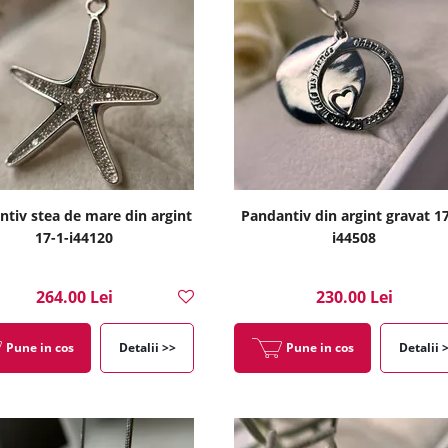
tiv stea de mare din argint
Pandantiv din argint gravat 17
17-1-i44120
i44508
264.00 Lei
230.00 Lei
Pune in cos
Detalii >>
Pune in cos
Detalii 