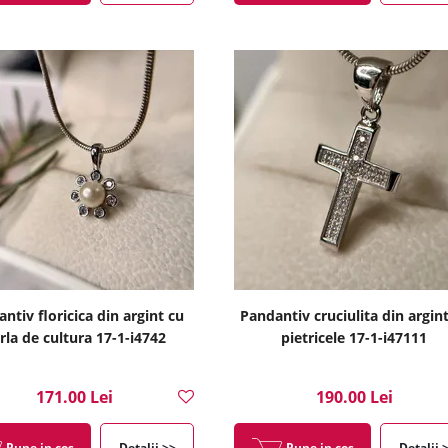
ntiv floricica din argint cu
Pandantiv cruciulita din argin
rla de cultura 17-1-i4742
pietricele 17-1-i47111
171.00 Lei
190.00 Lei
Pune in cos
Detalii >>
Pune in cos
Detalii 