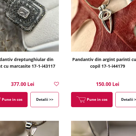
dantiv dreptunghiular din
Pandantiv din argint parinti c
nt cu marcasite 17-1-i43117
copil 17-1-i44179
377.00 Lei
150.00 Lei
Pune in cos
Detalii >>
Pune in cos
Detalii 