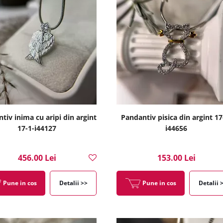
tiv inima cu aripi din argint
Pandantiv pisica din argint 17
17-1-i44127
i44656
456.00 Lei
153.00 Lei
Pune in cos
Detalii >>
Pune in cos
Detalii 