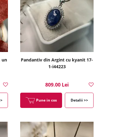
u un
Pandantiv din Argint cu kyanit 17-
1-i44223
809.00 Lei
>>
Pune in cos
Detalii >>