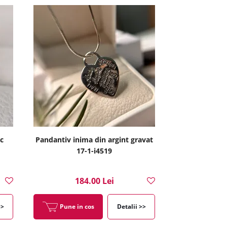
c
Pandantiv inima din argint gravat
17-1-i4519
184.00 Lei
>>
Pune in cos
Detalii >>