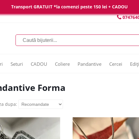
Transport GRATUIT *la comenzi peste 150 lei + CADOU
074764
ri
Seturi
CADOU
Coliere
Pandantive
Cercei
Ediț
ndantive Forma
za dupa: