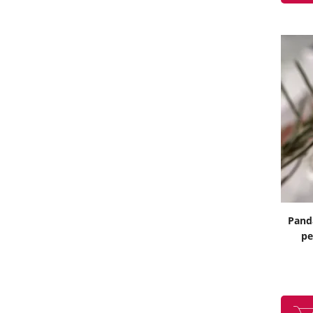
Panda
pe