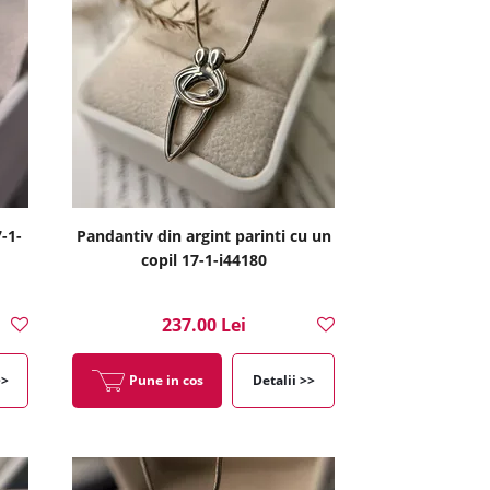
-1-
Pandantiv din argint parinti cu un
copil 17-1-i44180
237.00 Lei
>>
Pune in cos
Detalii >>