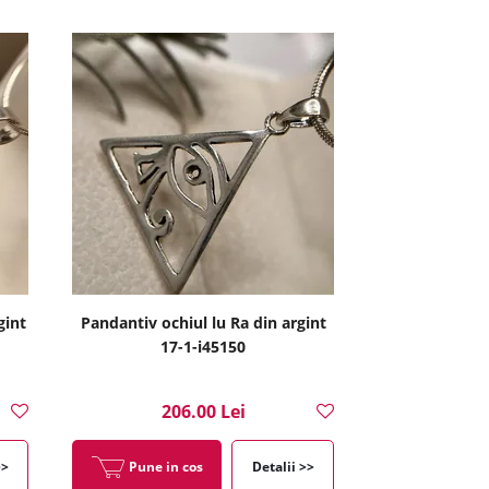
gint
Pandantiv ochiul lu Ra din argint
17-1-i45150
206.00 Lei
>>
Pune in cos
Detalii >>