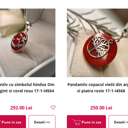
ntiv cu simbolul hindus Om
Pandantiv copacul vietii din ar
gint si coral rosu 17-1-i4564
si piatra rosie 17-1-i4568
292.00 Lei
250.00 Lei
Pune in cos
Detalii >>
Pune in cos
Detalii 