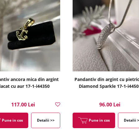
ntiv ancora mica din argint
Pandantiv din argint cu pietri
lacat cu aur 17-1-i44350
Diamond Sparkle 17-1-i4450
117.00 Lei
96.00 Lei
Pune in cos
Detalii >>
Pune in cos
Detalii 