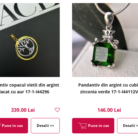
tiv copacul vietii din argint
Pandantiv din argint cu cubi
lacat cu aur 17-1-i44296
zirconia verde 17-1-i44112V
339.00 Lei
146.00 Lei
Pune in cos
Detalii >>
Pune in cos
Detalii 