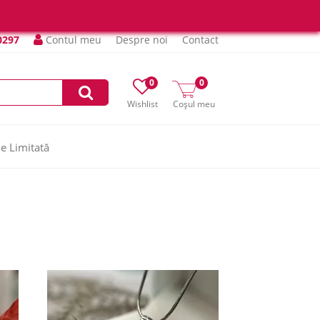
0297
Contul meu
Despre noi
Contact
0
0
Wishlist
Coșul meu
ie Limitată