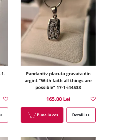
-1-
Pandantiv placuta gravata din
argint "With faith all things are
possible" 17-1-i44533
165.00 Lei
>>
Pune in cos
Detalii >>