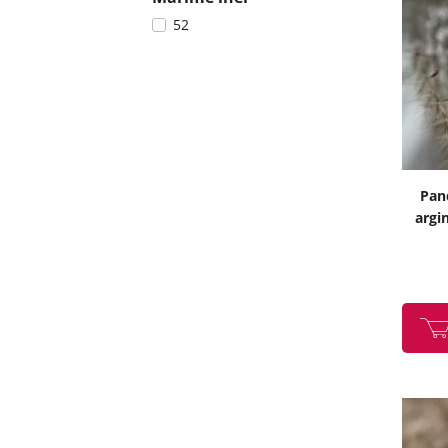
52
Pan
argi