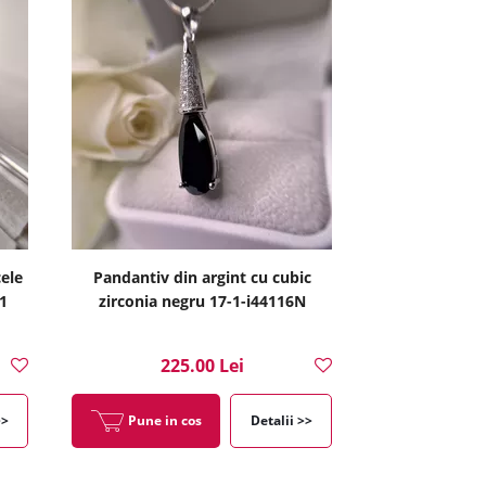
cele
Pandantiv din argint cu cubic
1
zirconia negru 17-1-i44116N
225.00 Lei
>>
Pune in cos
Detalii >>