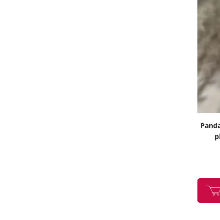
Panda
p