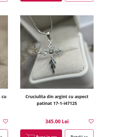
t cu
Cruciulita din argint cu aspect
patinat 17-1-i47125
345.00 Lei
>>
Pune in cos
Detalii >>