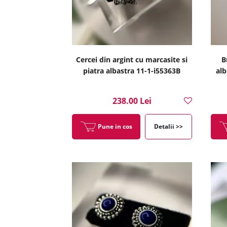
Cercei din argint cu marcasite si
B
piatra albastra 11-1-i55363B
alb
238.00 Lei
Pune in cos
Detalii >>