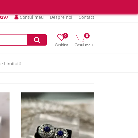
0297
Contul meu
Despre noi
Contact
0
0
Wishlist
Coșul meu
ie Limitată