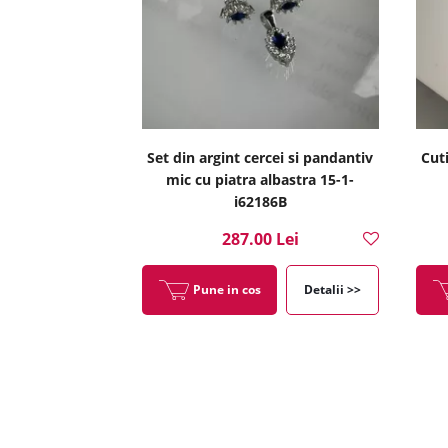
Set din argint cercei si pandantiv
Cuti
mic cu piatra albastra 15-1-
i62186B
287.00 Lei
Pune in cos
Detalii >>