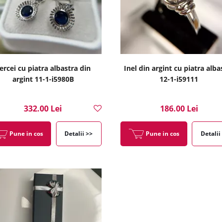
ercei cu piatra albastra din
Inel din argint cu piatra alba
argint 11-1-i5980B
12-1-i59111
332.00 Lei
186.00 Lei
Pune in cos
Detalii >>
Pune in cos
Detalii