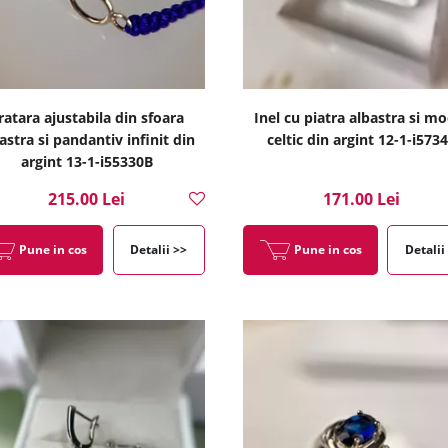
ratara ajustabila din sfoara
Inel cu piatra albastra si mo
astra si pandantiv infinit din
celtic din argint 12-1-i573
argint 13-1-i55330B
215.00 Lei
171.00 Lei
Pune in cos
Detalii >>
Pune in cos
Detalii