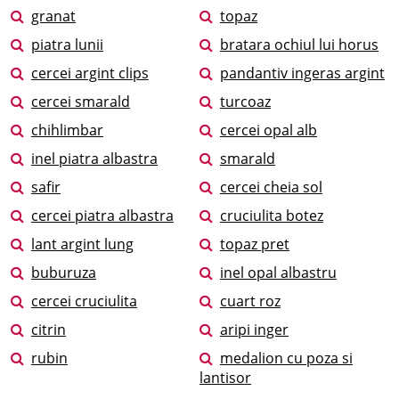
granat
topaz
piatra lunii
bratara ochiul lui horus
cercei argint clips
pandantiv ingeras argint
cercei smarald
turcoaz
chihlimbar
cercei opal alb
inel piatra albastra
smarald
safir
cercei cheia sol
cercei piatra albastra
cruciulita botez
lant argint lung
topaz pret
buburuza
inel opal albastru
cercei cruciulita
cuart roz
citrin
aripi inger
rubin
medalion cu poza si
lantisor