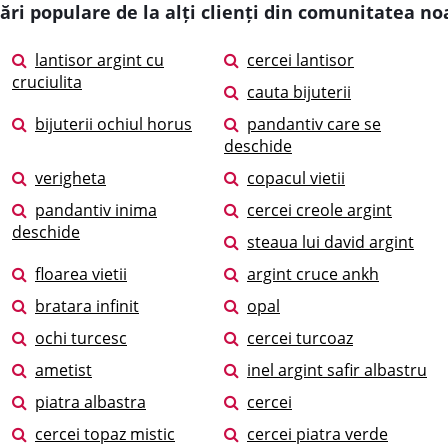
ări populare de la alți clienți din comunitatea no
lantisor argint cu
cercei lantisor
cruciulita
cauta bijuterii
bijuterii ochiul horus
pandantiv care se
deschide
verigheta
copacul vietii
pandantiv inima
cercei creole argint
deschide
steaua lui david argint
floarea vietii
argint cruce ankh
bratara infinit
opal
ochi turcesc
cercei turcoaz
ametist
inel argint safir albastru
piatra albastra
cercei
cercei topaz mistic
cercei piatra verde