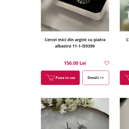
Cercei mici din argint cu piatra
C
albastra 11-1-i59390
156.00 Lei
Pune in cos
Detalii >>