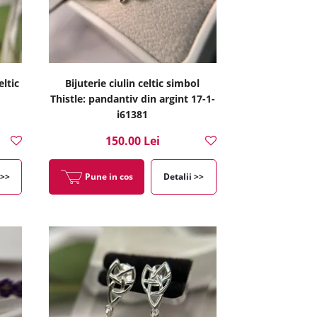
eltic
Bijuterie ciulin celtic simbol
Thistle: pandantiv din argint 17-1-
i61381
150.00 Lei
 >>
Pune in cos
Detalii >>