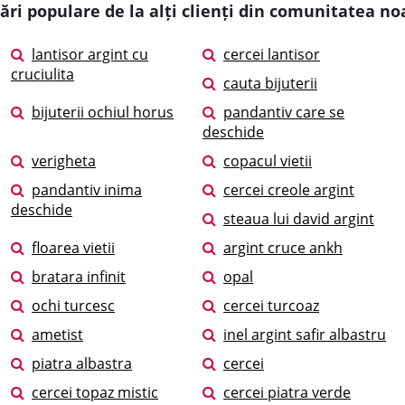
ări populare de la alți clienți din comunitatea no
lantisor argint cu
cercei lantisor
cruciulita
cauta bijuterii
bijuterii ochiul horus
pandantiv care se
deschide
verigheta
copacul vietii
pandantiv inima
cercei creole argint
deschide
steaua lui david argint
floarea vietii
argint cruce ankh
bratara infinit
opal
ochi turcesc
cercei turcoaz
ametist
inel argint safir albastru
piatra albastra
cercei
cercei topaz mistic
cercei piatra verde