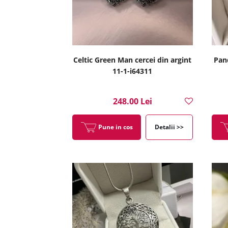
Celtic Green Man cercei din argint
Pand
11-1-i64311
248.00 Lei
Pune in cos
Detalii >>