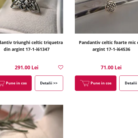
antiv triunghi celtic triquetra
Pandantiv celtic foarte mic 
din argint 17-1-i61347
argint 17-1-i64536
291.00 Lei
71.00 Lei
Pune in cos
Detalii >>
Pune in cos
Detalii