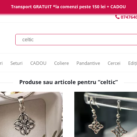
Transport GRATUIT *la comenzi peste 150 lei + CADOU
074764
ri
Seturi
CADOU
Coliere
Pandantive
Cercei
Ediț
Produse sau articole pentru “celtic”