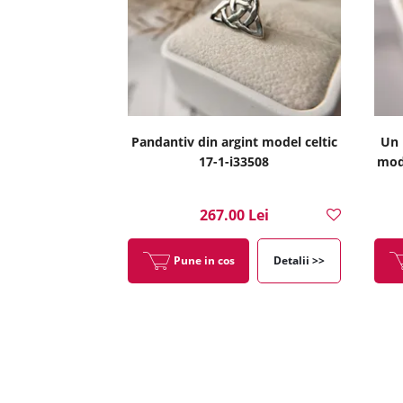
Pandantiv din argint model celtic
Un 
17-1-i33508
mode
267.00 Lei
Pune in cos
Detalii >>