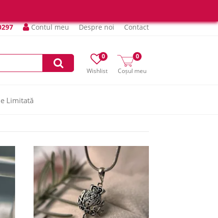
0297
Contul meu
Despre noi
Contact
0
0
Wishlist
Coșul meu
ie Limitată