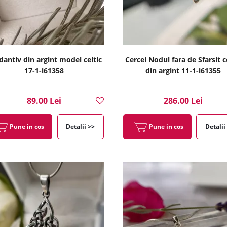
antiv din argint model celtic
Cercei Nodul fara de Sfarsit c
17-1-i61358
din argint 11-1-i61355
89.00 Lei
286.00 Lei
Pune in cos
Detalii >>
Pune in cos
Detalii