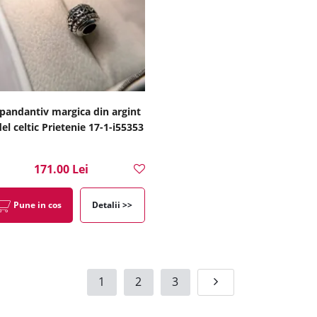
pandantiv margica din argint
l celtic Prietenie 17-1-i55353
171.00 Lei
Pune in cos
Detalii >>
1
2
3