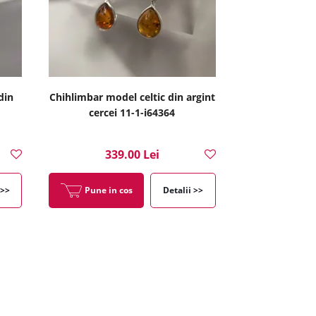
din
Chihlimbar model celtic din argint
cercei 11-1-i64364
339.00 Lei
 >>
Pune in cos
Detalii >>