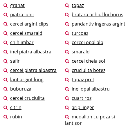
granat
topaz
piatra lunii
bratara ochiul lui horus
cercei argint clips
pandantiv ingeras argint
cercei smarald
turcoaz
chihlimbar
cercei opal alb
inel piatra albastra
smarald
safir
cercei cheia sol
cercei piatra albastra
cruciulita botez
lant argint lung
topaz pret
buburuza
inel opal albastru
cercei cruciulita
cuart roz
citrin
aripi inger
rubin
medalion cu poza si
lantisor