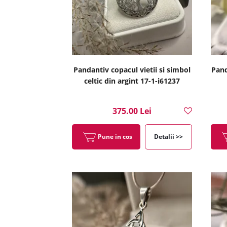
Pandantiv copacul vietii si simbol
Pand
celtic din argint 17-1-i61237
375.00 Lei
Pune in cos
Detalii >>