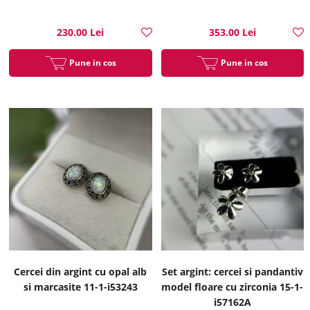
230.00 Lei
353.00 Lei
Pune in cos
Pune in cos
Cercei din argint cu opal alb
Set argint: cercei si pandantiv
si marcasite 11-1-i53243
model floare cu zirconia 15-1-
i57162A