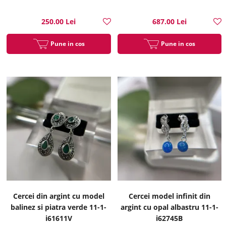
250.00 Lei
687.00 Lei
Pune in cos
Pune in cos
Cercei din argint cu model
Cercei model infinit din
balinez si piatra verde 11-1-
argint cu opal albastru 11-1-
i61611V
i62745B