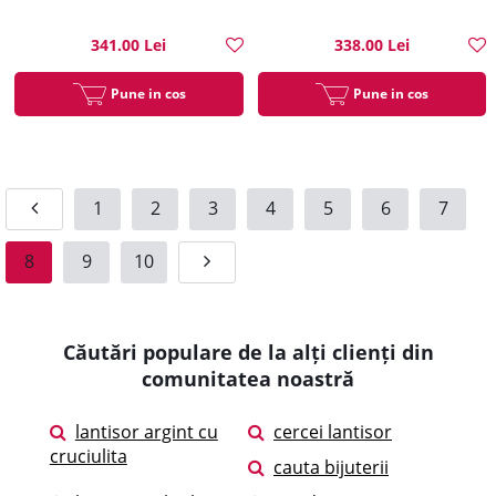
341.00 Lei
338.00 Lei
Pune in cos
Pune in cos
1
2
3
4
5
6
7
8
9
10
Căutări populare de la alți clienți din
comunitatea noastră
lantisor argint cu
cercei lantisor
cruciulita
cauta bijuterii