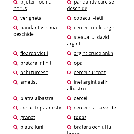
bijuterii ochiul
pandantiv care se
horus
deschide
verigheta
copacul vietii
pandantiv inima
cercei creole argint
deschide
steaua lui david
argint
floarea vietii
argint cruce ankh
bratara infinit
opal
ochi turcesc
cercei turcoaz
ametist
inel argint safir
albastru
piatra albastra
cercei
cercei topaz mistic
cercei piatra verde
granat
topaz
piatra lunii
bratara ochiul lui
horus