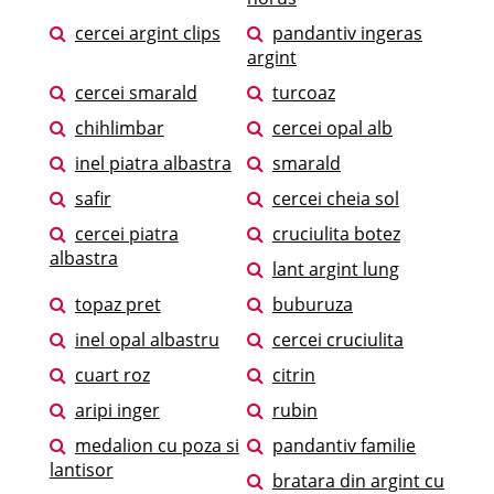
cercei argint clips
pandantiv ingeras
argint
cercei smarald
turcoaz
chihlimbar
cercei opal alb
inel piatra albastra
smarald
safir
cercei cheia sol
cercei piatra
cruciulita botez
albastra
lant argint lung
topaz pret
buburuza
inel opal albastru
cercei cruciulita
cuart roz
citrin
aripi inger
rubin
medalion cu poza si
pandantiv familie
lantisor
bratara din argint cu