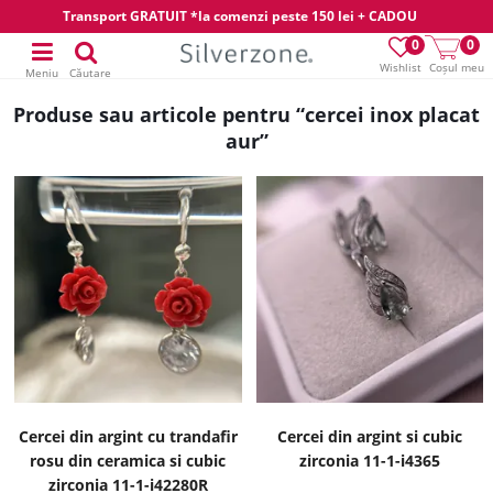
Transport GRATUIT *la comenzi peste 150 lei + CADOU
0
0
Wishlist
Coșul meu
Meniu
Căutare
Produse sau articole pentru “cercei inox placat
aur”
Cercei din argint cu trandafir
Cercei din argint si cubic
rosu din ceramica si cubic
zirconia 11-1-i4365
zirconia 11-1-i42280R