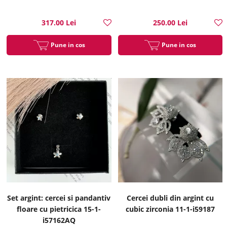
317.00 Lei
250.00 Lei
Pune in cos
Pune in cos
Set argint: cercei si pandantiv
Cercei dubli din argint cu
floare cu pietricica 15-1-
cubic zirconia 11-1-i59187
i57162AQ