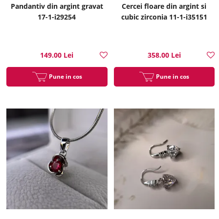
Pandantiv din argint gravat
Cercei floare din argint si
17-1-i29254
cubic zirconia 11-1-i35151
149.00 Lei
358.00 Lei
Pune in cos
Pune in cos