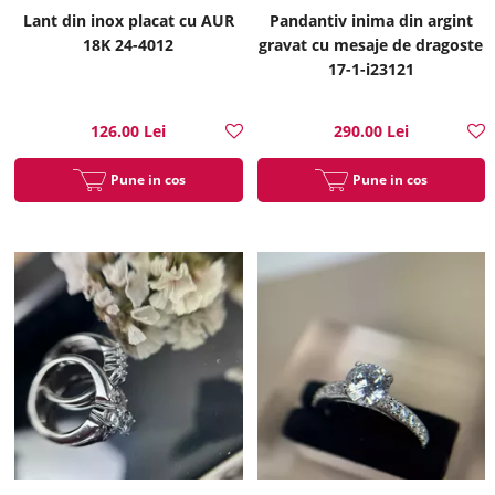
Lant din inox placat cu AUR
Pandantiv inima din argint
18K 24-4012
gravat cu mesaje de dragoste
17-1-i23121
126.00 Lei
290.00 Lei
Pune in cos
Pune in cos