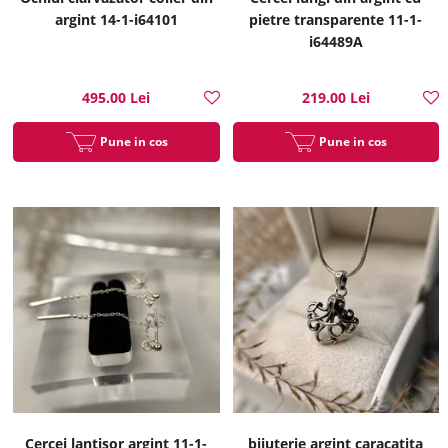
argint 14-1-i64101
pietre transparente 11-1-
i64489A
495.00 Lei
219.00 Lei
Pune in cos
Pune in cos
Cercei lantisor argint 11-1-
bijuterie argint caracatita