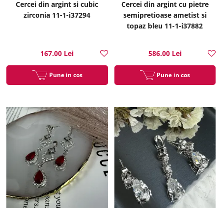
Cercei din argint si cubic
Cercei din argint cu pietre
zirconia 11-1-i37294
semipretioase ametist si
topaz bleu 11-1-i37882
167.00 Lei
586.00 Lei
Pune in cos
Pune in cos