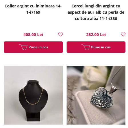
Colier argint cu inimioara 14-
Cercei lungi din argint cu
1-i7169
aspect de aur alb cu perla de
cultura alba 11-1-i356
408.00 Lei
252.00 Lei
Pune in cos
Pune in cos