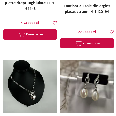
pietre dreptunghiulare 11-1-
Lantisor cu zale din argint
i64148
placat cu aur 14-1-i20194
574.00 Lei
282.00 Lei
Pune in cos
Pune in cos