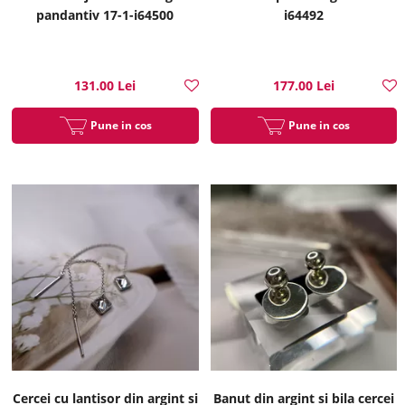
pandantiv 17-1-i64500
i64492
131.00 Lei
177.00 Lei
Pune in cos
Pune in cos
Cercei cu lantisor din argint si
Banut din argint si bila cercei