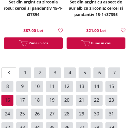
Set din argint cu zirconia
Set din argint cu aspect de
rosu: cercei si pandantiv 15-1-
aur alb cu zirconia: cercei si
i37394
pandantiv 15-1-i37395
387.00 Lei
321.00 Lei
Pune in cos
Pune in cos
1
2
3
4
5
6
7
8
9
10
11
12
13
14
15
16
17
18
19
20
21
22
23
24
25
26
27
28
29
30
31
32
33
34
35
36
37
38
39