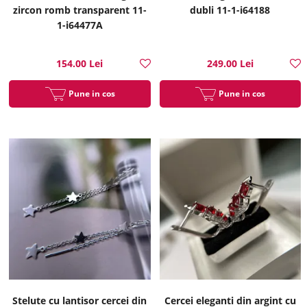
zircon romb transparent 11-
dubli 11-1-i64188
1-i64477A
154.00 Lei
249.00 Lei
Pune in cos
Pune in cos
Stelute cu lantisor cercei din
Cercei eleganti din argint cu