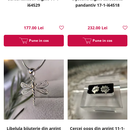
i64529
pandantiv 17-1-i64518
177.00 Lei
232.00 Lei
Pune in cos
Pune in cos
Libelula bijuterie din argint
Cercei oops din argint 11-1-