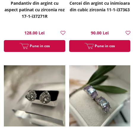
Pandantiv din argint cu
Cercei din argint cu inimioara
aspect patinat cu zirconia roz
din cubic zirconia 11-1-i37363
17-1-i37271R
128.00 Lei
90.00 Lei
Pune in cos
Pune in cos