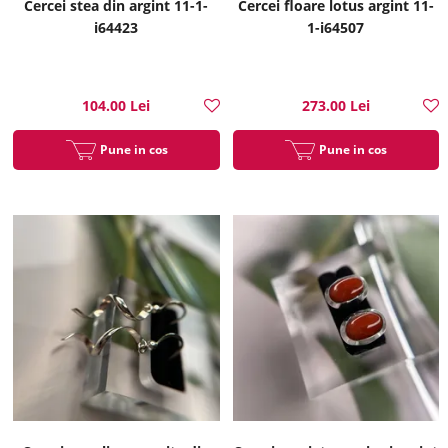
Cercei stea din argint 11-1-
Cercei floare lotus argint 11-
i64423
1-i64507
104.00 Lei
273.00 Lei
Pune in cos
Pune in cos