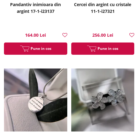
Pandantiv inimioara din
Cercei din argint cu cristale
argint 17-1-i23137
11-1-i27321
164.00 Lei
256.00 Lei
Pune in cos
Pune in cos