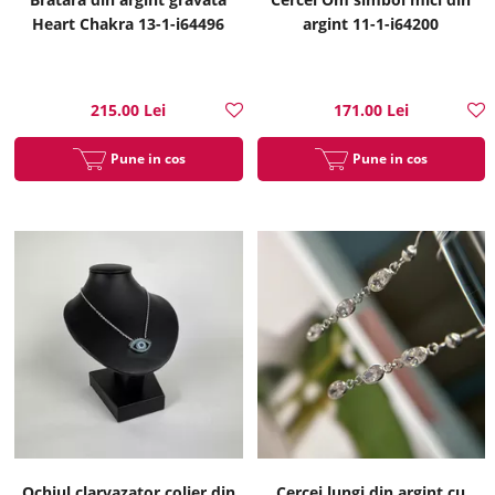
Heart Chakra 13-1-i64496
argint 11-1-i64200
215.00 Lei
171.00 Lei
Pune in cos
Pune in cos
Ochiul clarvazator colier din
Cercei lungi din argint cu