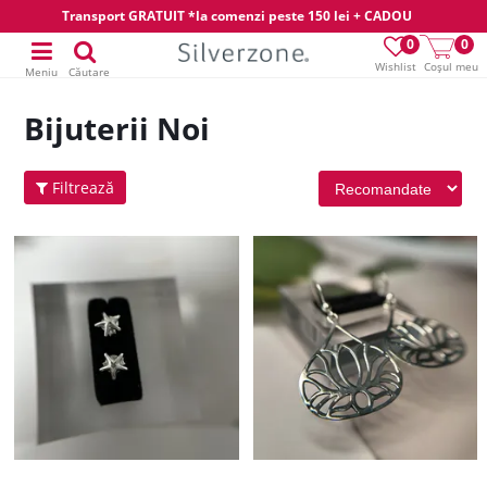
Transport GRATUIT *la comenzi peste 150 lei + CADOU
0
0
Wishlist
Coșul meu
Meniu
Căutare
Bijuterii Noi
Filtrează