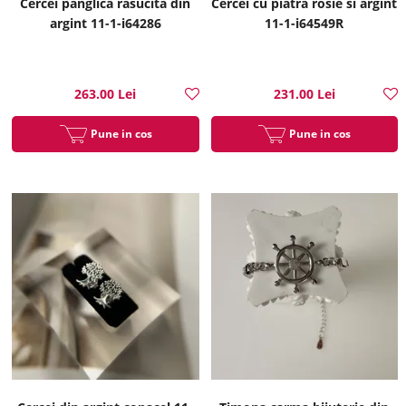
Cercei panglica rasucita din
Cercei cu piatra rosie si argint
argint 11-1-i64286
11-1-i64549R
263.00 Lei
231.00 Lei
Pune in cos
Pune in cos