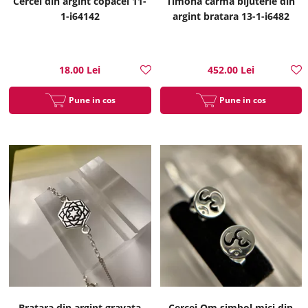
Cercei din argint copacel 11-
Timona carma bijuterie din
1-i64142
argint bratara 13-1-i6482
18.00 Lei
452.00 Lei
Pune in cos
Pune in cos
Bratara din argint gravata
Cercei Om simbol mici din